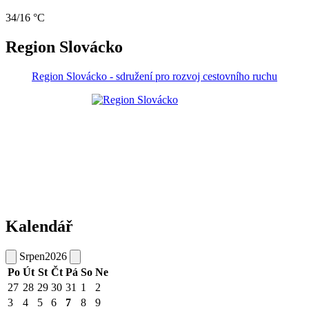
34/16 °C
Region Slovácko
Region Slovácko - sdružení pro rozvoj cestovního ruchu
Kalendář
Srpen
2026
Po
Út
St
Čt
Pá
So
Ne
27
28
29
30
31
1
2
3
4
5
6
7
8
9