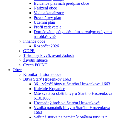
Evidence právních předpisů obce
Nařízení obce
Voda a kanalizace
Povodňový plán
Územní plán
Profil zadavatele
Doručování pošty občanům s trvalým pobytem
na ohlašovně
Finance obce
Rozpočet 2026
GDPR
Tiskopisy k vyřizování žádostí
Životní situace
Czech POINT
Obec
Kronika - historie obce
Bitva Starý Hrozenkov 1663
361. výročí bitvy u Starého Hrozenkova 1663
Kalvárie Kopanice
Mše svatá za oběti bitvy u Starého Hrozenkova
6.10.1663
Hromadný hrob ve Starém Hrozenkově
Vzniká památník bitvy u Starého Hrozenkova
1663
Veřejná sbírka na památník obětem bitvy z r.