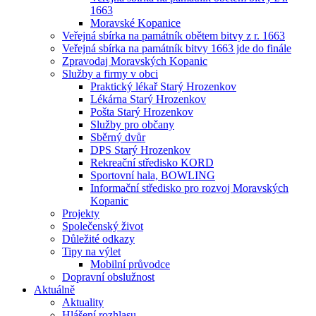
1663
Moravské Kopanice
Veřejná sbírka na památník obětem bitvy z r. 1663
Veřejná sbírka na památník bitvy 1663 jde do finále
Zpravodaj Moravských Kopanic
Služby a firmy v obci
Praktický lékař Starý Hrozenkov
Lékárna Starý Hrozenkov
Pošta Starý Hrozenkov
Služby pro občany
Sběrný dvůr
DPS Starý Hrozenkov
Rekreační středisko KORD
Sportovní hala, BOWLING
Informační středisko pro rozvoj Moravských
Kopanic
Projekty
Společenský život
Důležité odkazy
Tipy na výlet
Mobilní průvodce
Dopravní obslužnost
Aktuálně
Aktuality
Hlášení rozhlasu