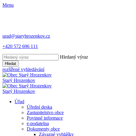
Menu
urad@staryhrozenkov.cz
+420 572 696 111
Hledaný výraz
Hledat
rozšířené vyhledávání
Starý
Hrozenkov
Starý
Hrozenkov
Úřad
Úřední deska
Zastupitelstvo obce
Povinné informace
e-podatelna
Dokumenty obce
Závazné vyhlášky