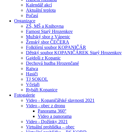
Kalendář akcí
Aktuální teplota
Počasí
Organizace
ZŠ, MŠ a Knihovna
Farnost Starý Hrozenkov
Mužský sbor z Vápenic
Ženský sbor ČEČERA
Folklórní soubor KOPANIČÁR
Dětský soubor KOPANIČÁREK Starý Hrozenkov
Gajdoši z Kopanic
Dechová hudba Hrozenčané
Raiwa
Hasiči
TJ SOKOL
Včelaři
Rybáři Kopanice
Fotogalerie
Video - Kopaničářské slavnosti 2021
Video - obec z dronu
Panorama 360°
Video a panorama
Video - Dožínky 2021
Virtuální prohlídka – obec