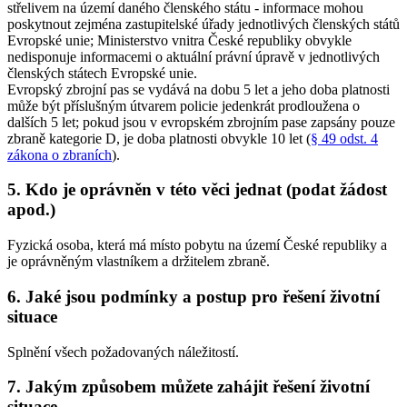
střelivem na území daného členského státu - informace mohou
poskytnout zejména zastupitelské úřady jednotlivých členských států
Evropské unie; Ministerstvo vnitra České republiky obvykle
nedisponuje informacemi o aktuální právní úpravě v jednotlivých
členských státech Evropské unie.
Evropský zbrojní pas se vydává na dobu 5 let a jeho doba platnosti
může být příslušným útvarem policie jedenkrát prodloužena o
dalších 5 let; pokud jsou v evropském zbrojním pase zapsány pouze
zbraně kategorie D, je doba platnosti obvykle 10 let (
§ 49 odst. 4
zákona o zbraních
).
5. Kdo je oprávněn v této věci jednat (podat žádost
apod.)
Fyzická osoba, která má místo pobytu na území České republiky a
je oprávněným vlastníkem a držitelem zbraně.
6. Jaké jsou podmínky a postup pro řešení životní
situace
Splnění všech požadovaných náležitostí.
7. Jakým způsobem můžete zahájit řešení životní
situace