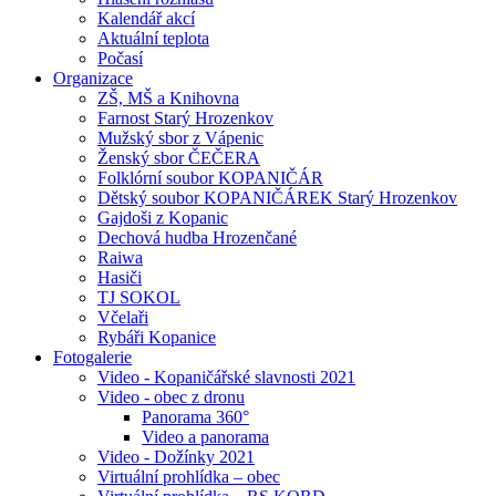
Kalendář akcí
Aktuální teplota
Počasí
Organizace
ZŠ, MŠ a Knihovna
Farnost Starý Hrozenkov
Mužský sbor z Vápenic
Ženský sbor ČEČERA
Folklórní soubor KOPANIČÁR
Dětský soubor KOPANIČÁREK Starý Hrozenkov
Gajdoši z Kopanic
Dechová hudba Hrozenčané
Raiwa
Hasiči
TJ SOKOL
Včelaři
Rybáři Kopanice
Fotogalerie
Video - Kopaničářské slavnosti 2021
Video - obec z dronu
Panorama 360°
Video a panorama
Video - Dožínky 2021
Virtuální prohlídka – obec