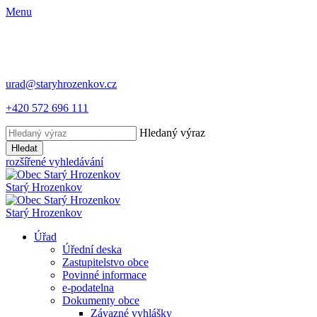
Menu
urad@staryhrozenkov.cz
+420 572 696 111
Hledaný výraz
Hledat
rozšířené vyhledávání
Starý
Hrozenkov
Starý
Hrozenkov
Úřad
Úřední deska
Zastupitelstvo obce
Povinné informace
e-podatelna
Dokumenty obce
Závazné vyhlášky