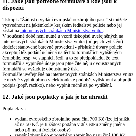
11. Jaké jsou potřebné formuláře a kde jsou k
dispozici
Tiskopis "Žádost o vydání evropského zbrojního pasu" si můžete
vyzvednout na jakémkoliv krajském ředitelství policie nebo jej
získat na
internetových stránkách Ministerstva vnitra
.
V současné době není nutné u vzorů tiskopisů uveřejněných na
internetových stránkách Ministerstva vnitra (při jejich vytištění)
dodržet stanovené barevné provedení - příslušné útvary policie
akceptují též podání učiněná na těchto formulářích vytištěných
černobíle, resp. ve stupních šedi, a to za předpokladu, že text
formulářů a vyplněné údaje jsou plně čitelné; u dvoustranných
formulářů se vyžaduje oboustranný tisk.
Formuláře uveřejněné na internetových stránkách Ministerstva vnitra
je možné vyplnit přímo v elektronické podobě, vytisknout a připojit
podpis (popř. razítko), nebo vyplnit ručně až po vytištění.
12. Jaké jsou poplatky a jak je lze uhradit
Poplatek za:
vydání evropského zbrojního pasu činí 700 Kč (lze jej snížit
až na 50 Kč, je-li žádost podána v důsledku změny jména
nebo příjmení fyzické osoby),
zapsání zbraně do evropského zbrojního pasu činí 100 Kč.