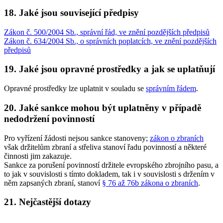
18. Jaké jsou související předpisy
Zákon č. 500/2004 Sb., správní řád, ve znění pozdějších předpisů
Zákon č. 634/2004 Sb., o správních poplatcích, ve znění pozdějších
předpisů
19. Jaké jsou opravné prostředky a jak se uplatňují
Opravné prostředky lze uplatnit v souladu se
správním řádem
.
20. Jaké sankce mohou být uplatněny v případě
nedodržení povinností
Pro vyřízení žádosti nejsou sankce stanoveny;
zákon o zbraních
však držitelům zbraní a střeliva stanoví řadu povinností a některé
činnosti jim zakazuje.
Sankce za porušení povinností držitele evropského zbrojního pasu, a
to jak v souvislosti s tímto dokladem, tak i v souvislosti s držením v
něm zapsaných zbraní, stanoví
§ 76 až 76b zákona o zbraních
.
21. Nejčastější dotazy