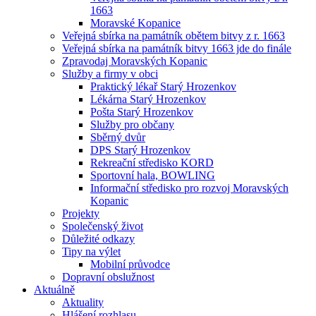
1663
Moravské Kopanice
Veřejná sbírka na památník obětem bitvy z r. 1663
Veřejná sbírka na památník bitvy 1663 jde do finále
Zpravodaj Moravských Kopanic
Služby a firmy v obci
Praktický lékař Starý Hrozenkov
Lékárna Starý Hrozenkov
Pošta Starý Hrozenkov
Služby pro občany
Sběrný dvůr
DPS Starý Hrozenkov
Rekreační středisko KORD
Sportovní hala, BOWLING
Informační středisko pro rozvoj Moravských
Kopanic
Projekty
Společenský život
Důležité odkazy
Tipy na výlet
Mobilní průvodce
Dopravní obslužnost
Aktuálně
Aktuality
Hlášení rozhlasu