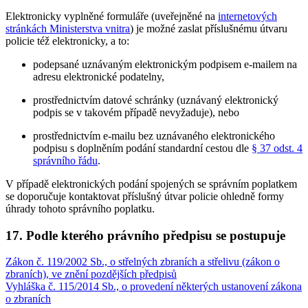
Elektronicky vyplněné formuláře (uveřejněné na
internetových
stránkách Ministerstva vnitra
) je možné zaslat příslušnému útvaru
policie též elektronicky, a to:
podepsané uznávaným elektronickým podpisem e-mailem na
adresu elektronické podatelny,
prostřednictvím datové schránky (uznávaný elektronický
podpis se v takovém případě nevyžaduje), nebo
prostřednictvím e-mailu bez uznávaného elektronického
podpisu s doplněním podání standardní cestou dle
§ 37 odst. 4
správního řádu
.
V případě elektronických podání spojených se správním poplatkem
se doporučuje kontaktovat příslušný útvar policie ohledně formy
úhrady tohoto správního poplatku.
17. Podle kterého právního předpisu se postupuje
Zákon č. 119/2002 Sb., o střelných zbraních a střelivu (zákon o
zbraních), ve znění pozdějších předpisů
Vyhláška č. 115/2014 Sb., o provedení některých ustanovení zákona
o zbraních