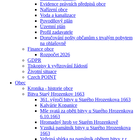
Evidence právních předpisů obce
Nařízení obce
Voda a kanalizace
Povodňový plán
Územní plán
Profil zadavatele
Doručování pošty občanům s trvalým pobytem
na ohlašovně
Finance obce
Rozpočet 2026
GDPR
Tiskopisy k vyřizování žádostí
Životní situace
Czech POINT
Obec
Kronika - historie obce
Bitva Starý Hrozenkov 1663
361. výročí bitvy u Starého Hrozenkova 1663
Kalvárie Kopanice
Mše svatá za oběti bitvy u Starého Hrozenkova
6.10.1663
Hromadný hrob ve Starém Hrozenkově
Vzniká památník bitvy u Starého Hrozenkova
1663
Veřejná sbírka na památník obětem bitvy z r.