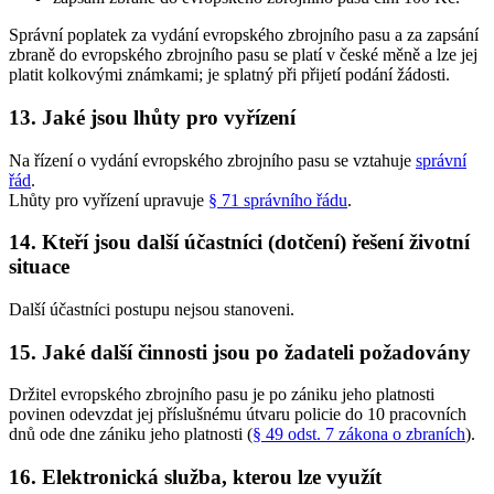
Správní poplatek za vydání evropského zbrojního pasu a za zapsání
zbraně do evropského zbrojního pasu se platí v české měně a lze jej
platit kolkovými známkami; je splatný při přijetí podání žádosti.
13. Jaké jsou lhůty pro vyřízení
Na řízení o vydání evropského zbrojního pasu se vztahuje
správní
řád
.
Lhůty pro vyřízení upravuje
§ 71 správního řádu
.
14. Kteří jsou další účastníci (dotčení) řešení životní
situace
Další účastníci postupu nejsou stanoveni.
15. Jaké další činnosti jsou po žadateli požadovány
Držitel evropského zbrojního pasu je po zániku jeho platnosti
povinen odevzdat jej příslušnému útvaru policie do 10 pracovních
dnů ode dne zániku jeho platnosti (
§ 49 odst. 7 zákona o zbraních
).
16. Elektronická služba, kterou lze využít