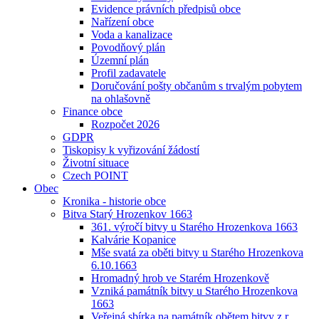
Evidence právních předpisů obce
Nařízení obce
Voda a kanalizace
Povodňový plán
Územní plán
Profil zadavatele
Doručování pošty občanům s trvalým pobytem
na ohlašovně
Finance obce
Rozpočet 2026
GDPR
Tiskopisy k vyřizování žádostí
Životní situace
Czech POINT
Obec
Kronika - historie obce
Bitva Starý Hrozenkov 1663
361. výročí bitvy u Starého Hrozenkova 1663
Kalvárie Kopanice
Mše svatá za oběti bitvy u Starého Hrozenkova
6.10.1663
Hromadný hrob ve Starém Hrozenkově
Vzniká památník bitvy u Starého Hrozenkova
1663
Veřejná sbírka na památník obětem bitvy z r.