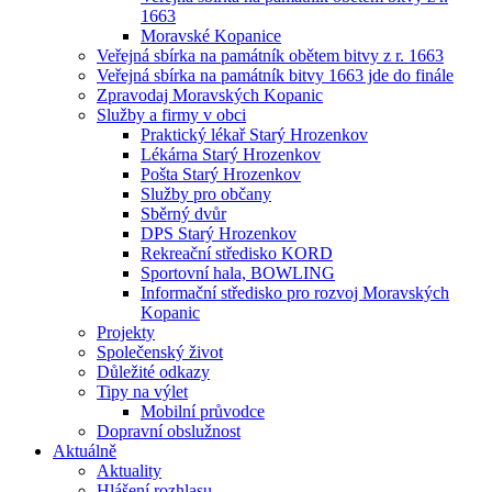
1663
Moravské Kopanice
Veřejná sbírka na památník obětem bitvy z r. 1663
Veřejná sbírka na památník bitvy 1663 jde do finále
Zpravodaj Moravských Kopanic
Služby a firmy v obci
Praktický lékař Starý Hrozenkov
Lékárna Starý Hrozenkov
Pošta Starý Hrozenkov
Služby pro občany
Sběrný dvůr
DPS Starý Hrozenkov
Rekreační středisko KORD
Sportovní hala, BOWLING
Informační středisko pro rozvoj Moravských
Kopanic
Projekty
Společenský život
Důležité odkazy
Tipy na výlet
Mobilní průvodce
Dopravní obslužnost
Aktuálně
Aktuality
Hlášení rozhlasu