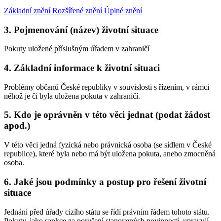
Základní znění
Rozšířené znění
Úplné znění
3. Pojmenování (název) životní situace
Pokuty uložené příslušným úřadem v zahraničí
4. Základní informace k životní situaci
Problémy občanů České republiky v souvislosti s řízením, v rámci
něhož je či byla uložena pokuta v zahraničí.
5. Kdo je oprávněn v této věci jednat (podat žádost
apod.)
V této věci jedná fyzická nebo právnická osoba (se sídlem v České
republice), které byla nebo má být uložena pokuta, anebo zmocněná
osoba.
6. Jaké jsou podmínky a postup pro řešení životní
situace
Jednání před úřady cizího státu se řídí právním řádem tohoto státu.
Pokuty, jako sankce za porušení stanovených povinností, upravují