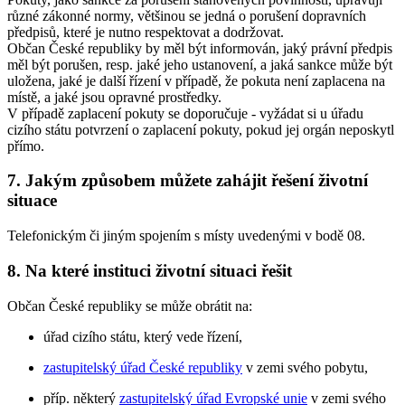
různé zákonné normy, většinou se jedná o porušení dopravních
předpisů, které je nutno respektovat a dodržovat.
Občan České republiky by měl být informován, jaký právní předpis
měl být porušen, resp. jaké jeho ustanovení, a jaká sankce může být
uložena, jaké je další řízení v případě, že pokuta není zaplacena na
místě, a jaké jsou opravné prostředky.
V případě zaplacení pokuty se doporučuje - vyžádat si u úřadu
cizího státu potvrzení o zaplacení pokuty, pokud jej orgán neposkytl
přímo.
7. Jakým způsobem můžete zahájit řešení životní
situace
Telefonickým či jiným spojením s místy uvedenými v bodě 08.
8. Na které instituci životní situaci řešit
Občan České republiky se může obrátit na:
úřad cizího státu, který vede řízení,
zastupitelský úřad České republiky
v zemi svého pobytu,
příp. některý
zastupitelský úřad Evropské unie
v zemi svého