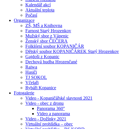
Kalendář akcí
Aktuální teplota
Počasí
Organizace
ZŠ, MŠ a Knihovna
Farnost Starý Hrozenkov
Mužský sbor z Vápenic
Ženský sbor ČEČERA
Folklórní soubor KOPANIČÁR
Dětský soubor KOPANIČÁREK Starý Hrozenkov
Gajdoši z Kopanic
Dechová hudba Hrozenčané
Raiwa
Hasiči
TJ SOKOL
Včelaři
Rybáři Kopanice
Fotogalerie
Video - Kopaničářské slavnosti 2021
Video - obec z dronu
Panorama 360°
Video a panorama
Video - Dožínky 2021
Virtuální prohlídka – obec