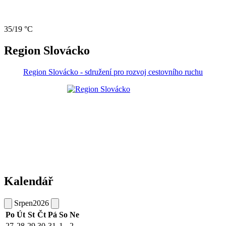
35/19 °C
Region Slovácko
Region Slovácko - sdružení pro rozvoj cestovního ruchu
Kalendář
Srpen
2026
Po
Út
St
Čt
Pá
So
Ne
27
28
29
30
31
1
2