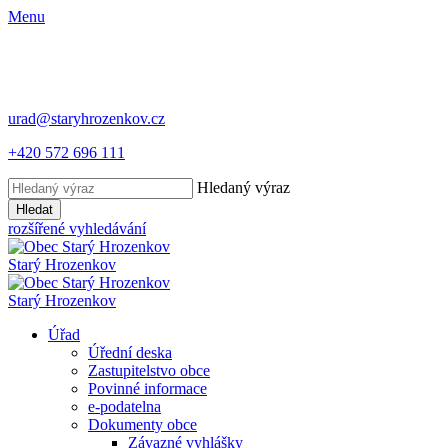
Menu
urad@staryhrozenkov.cz
+420 572 696 111
Hledaný výraz
Hledat
rozšířené vyhledávání
Starý
Hrozenkov
Starý
Hrozenkov
Úřad
Úřední deska
Zastupitelstvo obce
Povinné informace
e-podatelna
Dokumenty obce
Závazné vyhlášky