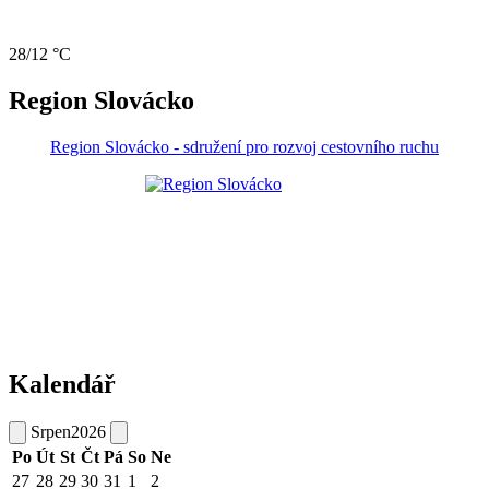
28/12 °C
Region Slovácko
Region Slovácko - sdružení pro rozvoj cestovního ruchu
Kalendář
Srpen
2026
Po
Út
St
Čt
Pá
So
Ne
27
28
29
30
31
1
2