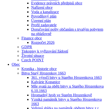
Evidence právních předpisů obce
Nařízení obce
Voda a kanalizace
Povodňový plán
Územní plán
Profil zadavatele
Doručování pošty občanům s trvalým pobytem
na ohlašovně
Finance obce
Rozpočet 2026
GDPR
Tiskopisy k vyřizování žádostí
Životní situace
Czech POINT
Obec
Kronika - historie obce
Bitva Starý Hrozenkov 1663
361. výročí bitvy u Starého Hrozenkova 1663
Kalvárie Kopanice
Mše svatá za oběti bitvy u Starého Hrozenkova
6.10.1663
Hromadný hrob ve Starém Hrozenkově
Vzniká památník bitvy u Starého Hrozenkova
1663
Veřejná sbírka na památník obětem bitvy z r.