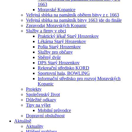
1663
Moravské Kopanice
Veřejná sbírka na památník obětem bitvy z r. 1663
Veřejná sbírka na památník bitvy 1663 jde do finále
Zpravodaj Moravských Kopanic
Služby a firmy v obci
Praktický lékař Starý Hrozenkov
Lékárna Starý Hrozenkov
Pošta Starý Hrozenkov
Služby pro občany
Sběrný dvůr
DPS Starý Hrozenkov
Rekreační středisko KORD
Sportovní hala, BOWLING
Informační středisko pro rozvoj Moravských
Kopanic
Projekty
Společenský život
Důležité odkazy
Tipy na výlet
Mobilní průvodce
Dopravní obslužnost
Aktuálně
Aktuality
Hlášení rozhlasu