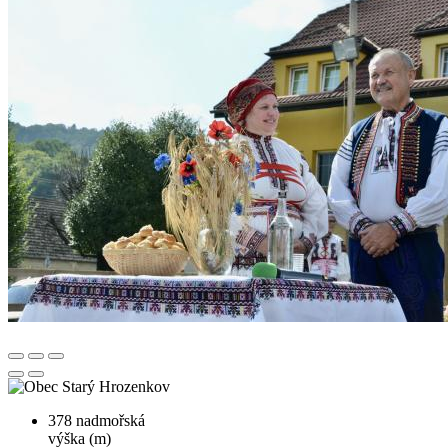
378
nadmořská
výška (m)