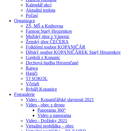
Kalendář akcí
Aktuální teplota
Počasí
Organizace
ZŠ, MŠ a Knihovna
Farnost Starý Hrozenkov
Mužský sbor z Vápenic
Ženský sbor ČEČERA
Folklórní soubor KOPANIČÁR
Dětský soubor KOPANIČÁREK Starý Hrozenkov
Gajdoši z Kopanic
Dechová hudba Hrozenčané
Raiwa
Hasiči
TJ SOKOL
Včelaři
Rybáři Kopanice
Fotogalerie
Video - Kopaničářské slavnosti 2021
Video - obec z dronu
Panorama 360°
Video a panorama
Video - Dožínky 2021
Virtuální prohlídka – obec