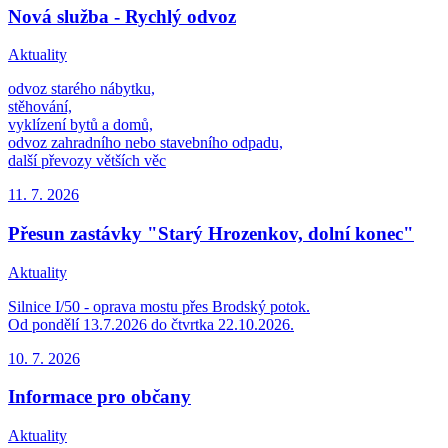
Nová služba - Rychlý odvoz
Aktuality
odvoz starého nábytku,
stěhování,
vyklízení bytů a domů,
odvoz zahradního nebo stavebního odpadu,
další převozy větších věc
11. 7.
2026
Přesun zastávky "Starý Hrozenkov, dolní konec"
Aktuality
Silnice I/50 - oprava mostu přes Brodský potok.
Od pondělí 13.7.2026 do čtvrtka 22.10.2026.
10. 7.
2026
Informace pro občany
Aktuality