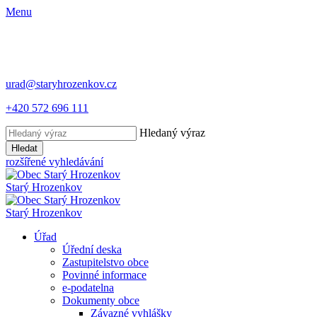
Menu
urad@staryhrozenkov.cz
+420 572 696 111
Hledaný výraz
Hledat
rozšířené vyhledávání
Starý
Hrozenkov
Starý
Hrozenkov
Úřad
Úřední deska
Zastupitelstvo obce
Povinné informace
e-podatelna
Dokumenty obce
Závazné vyhlášky