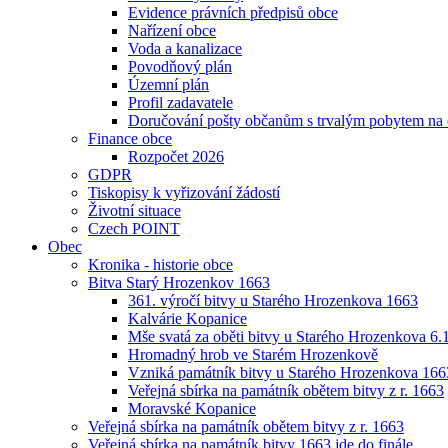
Evidence právních předpisů obce
Nařízení obce
Voda a kanalizace
Povodňový plán
Územní plán
Profil zadavatele
Doručování pošty občanům s trvalým pobytem na
Finance obce
Rozpočet 2026
GDPR
Tiskopisy k vyřizování žádostí
Životní situace
Czech POINT
Obec
Kronika - historie obce
Bitva Starý Hrozenkov 1663
361. výročí bitvy u Starého Hrozenkova 1663
Kalvárie Kopanice
Mše svatá za oběti bitvy u Starého Hrozenkova 6.
Hromadný hrob ve Starém Hrozenkově
Vzniká památník bitvy u Starého Hrozenkova 166
Veřejná sbírka na památník obětem bitvy z r. 1663
Moravské Kopanice
Veřejná sbírka na památník obětem bitvy z r. 1663
Veřejná sbírka na památník bitvy 1663 jde do finále