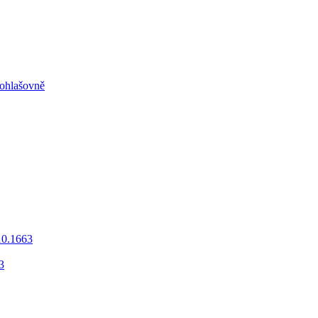
 ohlašovně
10.1663
3