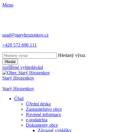
Menu
urad@staryhrozenkov.cz
+420 572 696 111
Hledaný výraz
Hledat
rozšířené vyhledávání
Starý
Hrozenkov
Starý
Hrozenkov
Úřad
Úřední deska
Zastupitelstvo obce
Povinné informace
e-podatelna
Dokumenty obce
Závazné vyhlášky