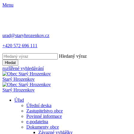
Menu
urad@staryhrozenkov.cz
+420 572 696 111
Hledaný výraz
Hledat
rozšířené vyhledávání
Starý
Hrozenkov
Starý
Hrozenkov
Úřad
Úřední deska
Zastupitelstvo obce
Povinné informace
e-podatelna
Dokumenty obce
Závazné vyhlášky