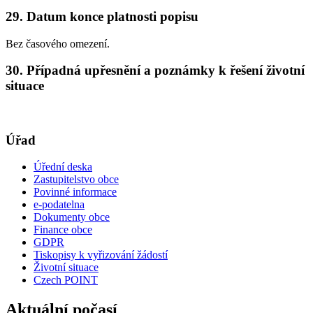
29. Datum konce platnosti popisu
Bez časového omezení.
30. Případná upřesnění a poznámky k řešení životní
situace
Úřad
Úřední deska
Zastupitelstvo obce
Povinné informace
e-podatelna
Dokumenty obce
Finance obce
GDPR
Tiskopisy k vyřizování žádostí
Životní situace
Czech POINT
Aktuální počasí