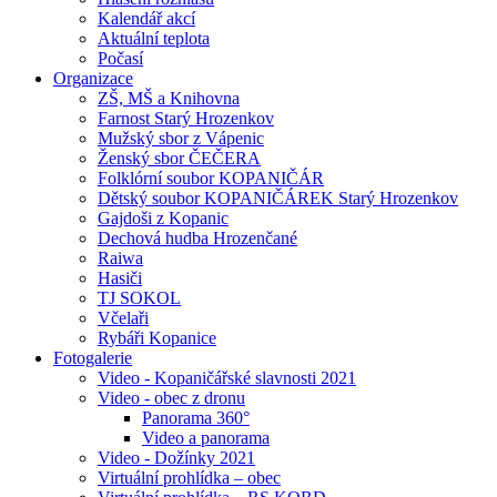
Kalendář akcí
Aktuální teplota
Počasí
Organizace
ZŠ, MŠ a Knihovna
Farnost Starý Hrozenkov
Mužský sbor z Vápenic
Ženský sbor ČEČERA
Folklórní soubor KOPANIČÁR
Dětský soubor KOPANIČÁREK Starý Hrozenkov
Gajdoši z Kopanic
Dechová hudba Hrozenčané
Raiwa
Hasiči
TJ SOKOL
Včelaři
Rybáři Kopanice
Fotogalerie
Video - Kopaničářské slavnosti 2021
Video - obec z dronu
Panorama 360°
Video a panorama
Video - Dožínky 2021
Virtuální prohlídka – obec