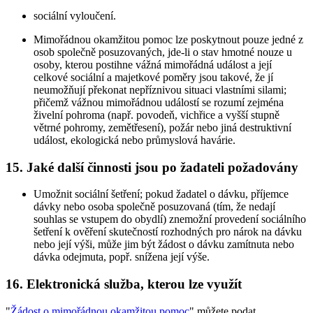
sociální vyloučení.
Mimořádnou okamžitou pomoc lze poskytnout pouze jedné z
osob společně posuzovaných, jde-li o stav hmotné nouze u
osoby, kterou postihne vážná mimořádná událost a její
celkové sociální a majetkové poměry jsou takové, že jí
neumožňují překonat nepříznivou situaci vlastními silami;
přičemž vážnou mimořádnou událostí se rozumí zejména
živelní pohroma (např. povodeň, vichřice a vyšší stupně
větrné pohromy, zemětřesení), požár nebo jiná destruktivní
událost, ekologická nebo průmyslová havárie.
15. Jaké další činnosti jsou po žadateli požadovány
Umožnit sociální šetření; pokud žadatel o dávku, příjemce
dávky nebo osoba společně posuzovaná (tím, že nedají
souhlas se vstupem do obydlí) znemožní provedení sociálního
šetření k ověření skutečností rozhodných pro nárok na dávku
nebo její výši, může jim být žádost o dávku zamítnuta nebo
dávka odejmuta, popř. snížena její výše.
16. Elektronická služba, kterou lze využít
"
Žádost o mimořádnou okamžitou pomoc
" můžete podat