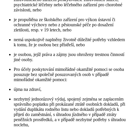
psychiatrické léčebny nebo léčebného zařízení pro chorobné
závislosti, nebo
je propuštěna ze školského zařízení pro výkon ústavní či
ochranné výchovy nebo z pěstounské péče po dosažení
zletilosti, resp. v 19 letech, nebo
nemá uspokojivě naplněny životně důležité potřeby vzhledem
k tomu, že je osobou bez přístřeší, nebo
je osobou, jejíž práva a zájmy jsou ohroženy trestnou činností
jiné osoby.
Pro účely poskytování mimořádné okamžité pomoci se osoba
posuzuje bez společně posuzovaných osob v případě
mimořádné okamžité pomoci:
újma na zdraví,
nezbytný jednorázový výdaj, spojený zejména se zaplacením
správního poplatku při prokázané ztrátě osobních dokladů, při
vydání duplikátu rodného listu nebo dokladů potřebných k
přijetí do zaměstnání, s úhradou jízdného v případě ztráty
peněžních prostředků, a v případě nezbytné potřeby s úhradou
noclehu,