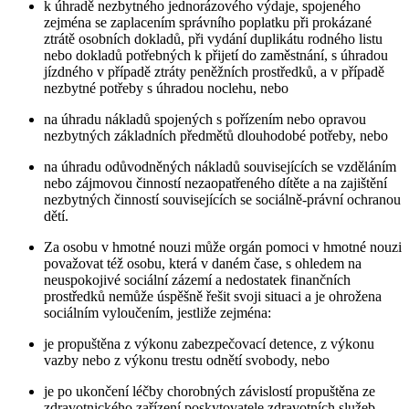
k úhradě nezbytného jednorázového výdaje, spojeného
zejména se zaplacením správního poplatku při prokázané
ztrátě osobních dokladů, při vydání duplikátu rodného listu
nebo dokladů potřebných k přijetí do zaměstnání, s úhradou
jízdného v případě ztráty peněžních prostředků, a v případě
nezbytné potřeby s úhradou noclehu, nebo
na úhradu nákladů spojených s pořízením nebo opravou
nezbytných základních předmětů dlouhodobé potřeby, nebo
na úhradu odůvodněných nákladů souvisejících se vzděláním
nebo zájmovou činností nezaopatřeného dítěte a na zajištění
nezbytných činností souvisejících se sociálně-právní ochranou
dětí.
Za osobu v hmotné nouzi může orgán pomoci v hmotné nouzi
považovat též osobu, která v daném čase, s ohledem na
neuspokojivé sociální zázemí a nedostatek finančních
prostředků nemůže úspěšně řešit svoji situaci a je ohrožena
sociálním vyloučením, jestliže zejména:
je propuštěna z výkonu zabezpečovací detence, z výkonu
vazby nebo z výkonu trestu odnětí svobody, nebo
je po ukončení léčby chorobných závislostí propuštěna ze
zdravotnického zařízení poskytovatele zdravotních služeb,