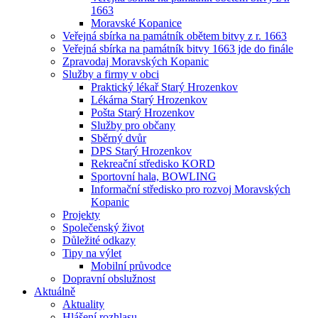
1663
Moravské Kopanice
Veřejná sbírka na památník obětem bitvy z r. 1663
Veřejná sbírka na památník bitvy 1663 jde do finále
Zpravodaj Moravských Kopanic
Služby a firmy v obci
Praktický lékař Starý Hrozenkov
Lékárna Starý Hrozenkov
Pošta Starý Hrozenkov
Služby pro občany
Sběrný dvůr
DPS Starý Hrozenkov
Rekreační středisko KORD
Sportovní hala, BOWLING
Informační středisko pro rozvoj Moravských
Kopanic
Projekty
Společenský život
Důležité odkazy
Tipy na výlet
Mobilní průvodce
Dopravní obslužnost
Aktuálně
Aktuality
Hlášení rozhlasu