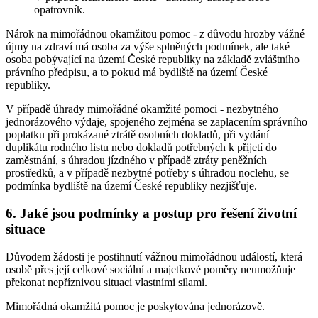
opatrovník.
Nárok na mimořádnou okamžitou pomoc - z důvodu hrozby vážné
újmy na zdraví má osoba za výše splněných podmínek, ale také
osoba pobývající na území České republiky na základě zvláštního
právního předpisu, a to pokud má bydliště na území České
republiky.
V případě úhrady mimořádné okamžité pomoci - nezbytného
jednorázového výdaje, spojeného zejména se zaplacením správního
poplatku při prokázané ztrátě osobních dokladů, při vydání
duplikátu rodného listu nebo dokladů potřebných k přijetí do
zaměstnání, s úhradou jízdného v případě ztráty peněžních
prostředků, a v případě nezbytné potřeby s úhradou noclehu, se
podmínka bydliště na území České republiky nezjišťuje.
6. Jaké jsou podmínky a postup pro řešení životní
situace
Důvodem žádosti je postihnutí vážnou mimořádnou událostí, která
osobě přes její celkové sociální a majetkové poměry neumožňuje
překonat nepříznivou situaci vlastními silami.
Mimořádná okamžitá pomoc je poskytována jednorázově.