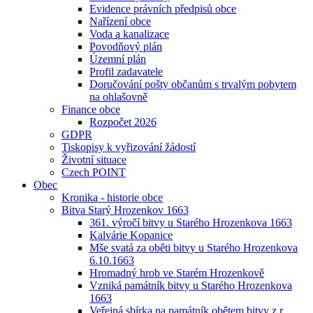
Evidence právních předpisů obce
Nařízení obce
Voda a kanalizace
Povodňový plán
Územní plán
Profil zadavatele
Doručování pošty občanům s trvalým pobytem
na ohlašovně
Finance obce
Rozpočet 2026
GDPR
Tiskopisy k vyřizování žádostí
Životní situace
Czech POINT
Obec
Kronika - historie obce
Bitva Starý Hrozenkov 1663
361. výročí bitvy u Starého Hrozenkova 1663
Kalvárie Kopanice
Mše svatá za oběti bitvy u Starého Hrozenkova
6.10.1663
Hromadný hrob ve Starém Hrozenkově
Vzniká památník bitvy u Starého Hrozenkova
1663
Veřejná sbírka na památník obětem bitvy z r.