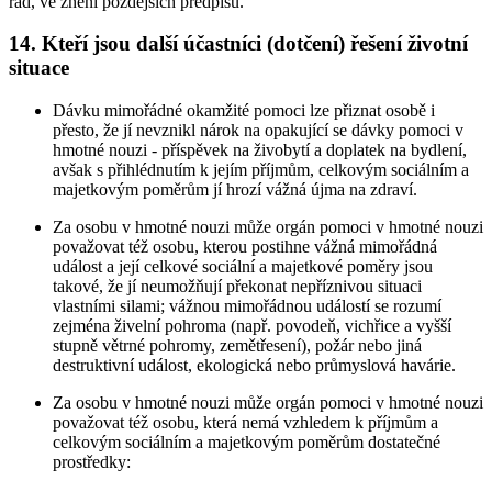
řád, ve znění pozdějších předpisů.
14. Kteří jsou další účastníci (dotčení) řešení životní
situace
Dávku mimořádné okamžité pomoci lze přiznat osobě i
přesto, že jí nevznikl nárok na opakující se dávky pomoci v
hmotné nouzi - příspěvek na živobytí a doplatek na bydlení,
avšak s přihlédnutím k jejím příjmům, celkovým sociálním a
majetkovým poměrům jí hrozí vážná újma na zdraví.
Za osobu v hmotné nouzi může orgán pomoci v hmotné nouzi
považovat též osobu, kterou postihne vážná mimořádná
událost a její celkové sociální a majetkové poměry jsou
takové, že jí neumožňují překonat nepříznivou situaci
vlastními silami; vážnou mimořádnou událostí se rozumí
zejména živelní pohroma (např. povodeň, vichřice a vyšší
stupně větrné pohromy, zemětřesení), požár nebo jiná
destruktivní událost, ekologická nebo průmyslová havárie.
Za osobu v hmotné nouzi může orgán pomoci v hmotné nouzi
považovat též osobu, která nemá vzhledem k příjmům a
celkovým sociálním a majetkovým poměrům dostatečné
prostředky: