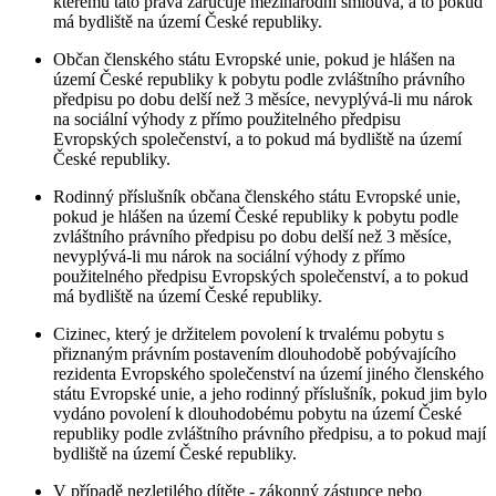
kterému tato práva zaručuje mezinárodní smlouva, a to pokud
má bydliště na území České republiky.
Občan členského státu Evropské unie, pokud je hlášen na
území České republiky k pobytu podle zvláštního právního
předpisu po dobu delší než 3 měsíce, nevyplývá-li mu nárok
na sociální výhody z přímo použitelného předpisu
Evropských společenství, a to pokud má bydliště na území
České republiky.
Rodinný příslušník občana členského státu Evropské unie,
pokud je hlášen na území České republiky k pobytu podle
zvláštního právního předpisu po dobu delší než 3 měsíce,
nevyplývá-li mu nárok na sociální výhody z přímo
použitelného předpisu Evropských společenství, a to pokud
má bydliště na území České republiky.
Cizinec, který je držitelem povolení k trvalému pobytu s
přiznaným právním postavením dlouhodobě pobývajícího
rezidenta Evropského společenství na území jiného členského
státu Evropské unie, a jeho rodinný příslušník, pokud jim bylo
vydáno povolení k dlouhodobému pobytu na území České
republiky podle zvláštního právního předpisu, a to pokud mají
bydliště na území České republiky.
V případě nezletilého dítěte - zákonný zástupce nebo