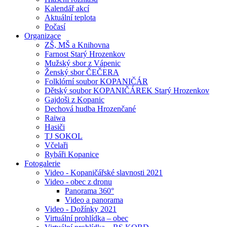
Kalendář akcí
Aktuální teplota
Počasí
Organizace
ZŠ, MŠ a Knihovna
Farnost Starý Hrozenkov
Mužský sbor z Vápenic
Ženský sbor ČEČERA
Folklórní soubor KOPANIČÁR
Dětský soubor KOPANIČÁREK Starý Hrozenkov
Gajdoši z Kopanic
Dechová hudba Hrozenčané
Raiwa
Hasiči
TJ SOKOL
Včelaři
Rybáři Kopanice
Fotogalerie
Video - Kopaničářské slavnosti 2021
Video - obec z dronu
Panorama 360°
Video a panorama
Video - Dožínky 2021
Virtuální prohlídka – obec