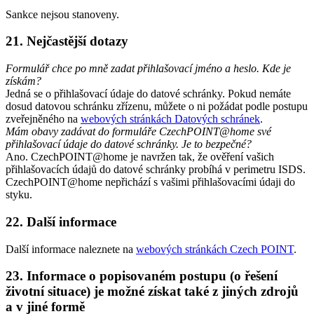
Sankce nejsou stanoveny.
21. Nejčastější dotazy
Formulář chce po mně zadat přihlašovací jméno a heslo. Kde je
získám?
Jedná se o přihlašovací údaje do datové schránky. Pokud nemáte
dosud datovou schránku zřízenu, můžete o ni požádat podle postupu
zveřejněného na
webových stránkách Datových schránek
.
Mám obavy zadávat do formuláře CzechPOINT@home své
přihlašovací údaje do datové schránky. Je to bezpečné?
Ano. CzechPOINT@home je navržen tak, že ověření vašich
přihlašovacích údajů do datové schránky probíhá v perimetru ISDS.
CzechPOINT@home nepřichází s vašimi přihlašovacími údaji do
styku.
22. Další informace
Další informace naleznete na
webových stránkách Czech POINT
.
23. Informace o popisovaném postupu (o řešení
životní situace) je možné získat také z jiných zdrojů
a v jiné formě