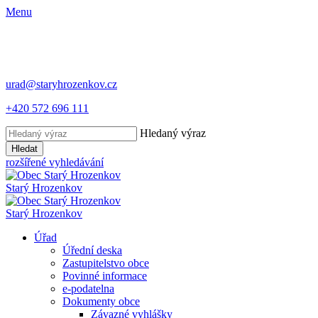
Menu
urad@staryhrozenkov.cz
+420 572 696 111
Hledaný výraz
Hledat
rozšířené vyhledávání
Starý
Hrozenkov
Starý
Hrozenkov
Úřad
Úřední deska
Zastupitelstvo obce
Povinné informace
e-podatelna
Dokumenty obce
Závazné vyhlášky