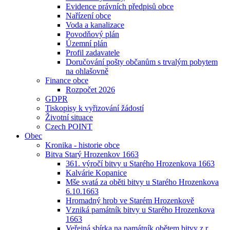
Evidence právních předpisů obce
Nařízení obce
Voda a kanalizace
Povodňový plán
Územní plán
Profil zadavatele
Doručování pošty občanům s trvalým pobytem
na ohlašovně
Finance obce
Rozpočet 2026
GDPR
Tiskopisy k vyřizování žádostí
Životní situace
Czech POINT
Obec
Kronika - historie obce
Bitva Starý Hrozenkov 1663
361. výročí bitvy u Starého Hrozenkova 1663
Kalvárie Kopanice
Mše svatá za oběti bitvy u Starého Hrozenkova
6.10.1663
Hromadný hrob ve Starém Hrozenkově
Vzniká památník bitvy u Starého Hrozenkova
1663
Veřejná sbírka na památník obětem bitvy z r.