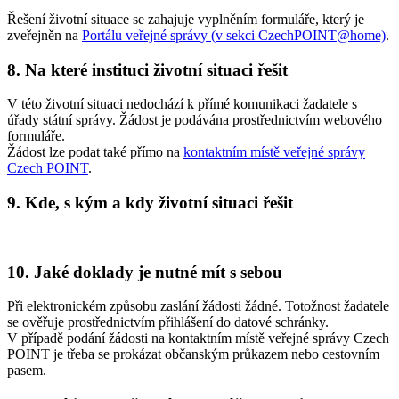
Řešení životní situace se zahajuje vyplněním formuláře, který je
zveřejněn na
Portálu veřejné správy (v sekci CzechPOINT@home)
.
8. Na které instituci životní situaci řešit
V této životní situaci nedochází k přímé komunikaci žadatele s
úřady státní správy. Žádost je podávána prostřednictvím webového
formuláře.
Žádost lze podat také přímo na
kontaktním místě veřejné správy
Czech POINT
.
9. Kde, s kým a kdy životní situaci řešit
10. Jaké doklady je nutné mít s sebou
Při elektronickém způsobu zaslání žádosti žádné. Totožnost žadatele
se ověřuje prostřednictvím přihlášení do datové schránky.
V případě podání žádosti na kontaktním místě veřejné správy Czech
POINT je třeba se prokázat občanským průkazem nebo cestovním
pasem.