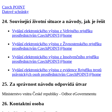
Czech POINT
Datové schránky
24. Související životní situace a návody, jak je řešit
Vydání elektronického výpisu z Veřejného rejstříku
prostřednictvím CzechPOINT@home
Vydání elektronického výpisu z Živnostenského rejstříku
prostřednictvím CzechPOINT@home
Vydání elektronického výpisu z Insolvenčního rejstříku
prostřednictvím CzechPOINT@home
Vydání elektronického výpisu z evidence Rejstříku trestů
právnických osob prostřednictvím CzechPOINT@home
25. Za správnost návodu odpovídá útvar
Ministerstvo vnitra České republiky - Odbor eGovernmentu
26. Kontaktní osoba