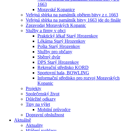
1663
Moravské Kopanice
Veřejná sbírka na památník obětem bitvy z r. 1663
Veřejná sbírka na památník bitvy 1663 jde do finále
Zpravodaj Moravských Kopanic
Služby a firmy v obci
Praktický lékař Starý Hrozenkov
Lékárna Starý Hrozenkov
Pošta Starý Hrozenkov
Služby pro občany
Sběrný dvůr
DPS Starý Hrozenkov
Rekreační středisko KORD
Sportovní hala, BOWLING
Informační středisko pro rozvoj Moravských
Kopanic
Projekty
Společenský život
Důležité odkazy
Tipy na výlet
Mobilní průvodce
Dopravní obslužnost
Aktuálně
Aktuality
Hlášení rozhlasu