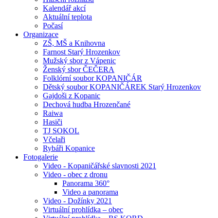
Kalendář akcí
Aktuální teplota
Počasí
Organizace
ZŠ, MŠ a Knihovna
Farnost Starý Hrozenkov
Mužský sbor z Vápenic
Ženský sbor ČEČERA
Folklórní soubor KOPANIČÁR
Dětský soubor KOPANIČÁREK Starý Hrozenkov
Gajdoši z Kopanic
Dechová hudba Hrozenčané
Raiwa
Hasiči
TJ SOKOL
Včelaři
Rybáři Kopanice
Fotogalerie
Video - Kopaničářské slavnosti 2021
Video - obec z dronu
Panorama 360°
Video a panorama
Video - Dožínky 2021
Virtuální prohlídka – obec