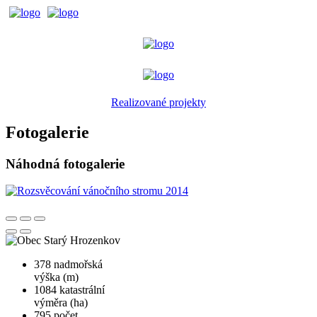
Realizované projekty
Fotogalerie
Náhodná fotogalerie
378
nadmořská
výška (m)
1084
katastrální
výměra (ha)
795
počet