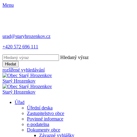
Menu
urad@staryhrozenkov.cz
+420 572 696 111
Hledaný výraz
Hledat
rozšířené vyhledávání
Starý
Hrozenkov
Starý
Hrozenkov
Úřad
Úřední deska
Zastupitelstvo obce
Povinné informace
e-podatelna
Dokumenty obce
Závazné vyhlášky