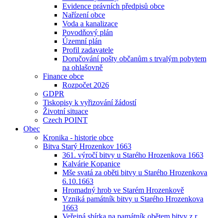
Evidence právních předpisů obce
Nařízení obce
Voda a kanalizace
Povodňový plán
Územní plán
Profil zadavatele
Doručování pošty občanům s trvalým pobytem
na ohlašovně
Finance obce
Rozpočet 2026
GDPR
Tiskopisy k vyřizování žádostí
Životní situace
Czech POINT
Obec
Kronika - historie obce
Bitva Starý Hrozenkov 1663
361. výročí bitvy u Starého Hrozenkova 1663
Kalvárie Kopanice
Mše svatá za oběti bitvy u Starého Hrozenkova
6.10.1663
Hromadný hrob ve Starém Hrozenkově
Vzniká památník bitvy u Starého Hrozenkova
1663
Veřejná sbírka na památník obětem bitvy z r.