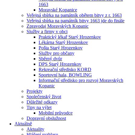
1663
Moravské Kopanice
Veřejná sbírka na památník obětem bitvy z r. 1663
Veřejná sbírka na památník bitvy 1663 jde do finále
Zpravodaj Moravských Kopanic
Služby a firmy v obci
Praktický lékař Starý Hrozenkov
Lékárna Starý Hrozenkov
Pošta Starý Hrozenkov
Služby pro občany
Sběrný dvůr
DPS Starý Hrozenkov
Rekreační středisko KORD
Sportovní hala, BOWLING
Informační středisko pro rozvoj Moravských
Kopanic
Projekty
Společenský život
Důležité odkazy
Tipy na výlet
Mobilní průvodce
Dopravní obslužnost
Aktuálně
Aktuality
Hlášení rozhlasu