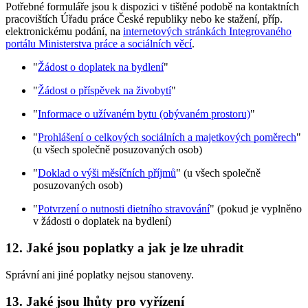
Potřebné formuláře jsou k dispozici v tištěné podobě na kontaktních
pracovištích Úřadu práce České republiky nebo ke stažení, příp.
elektronickému podání, na
internetových stránkách Integrovaného
portálu Ministerstva práce a sociálních věcí
.
"
Žádost o doplatek na bydlení
"
"
Žádost o příspěvek na živobytí
"
"
Informace o užívaném bytu (obývaném prostoru)
"
"
Prohlášení o celkových sociálních a majetkových poměrech
"
(u všech společně posuzovaných osob)
"
Doklad o výši měsíčních příjmů
" (u všech společně
posuzovaných osob)
"
Potvrzení o nutnosti dietního stravování
" (pokud je vyplněno
v žádosti o doplatek na bydlení)
12. Jaké jsou poplatky a jak je lze uhradit
Správní ani jiné poplatky nejsou stanoveny.
13. Jaké jsou lhůty pro vyřízení