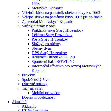
1663
Moravské Kopanice
Veřejná sbírka na památník obětem bitvy z r. 1663
Veřejná sbírka na památník bitvy 1663 jde do finále
Zpravodaj Moravských Kopanic
Služby a firmy v obci
Praktický lékař Starý Hrozenkov
Lékárna Starý Hrozenkov
Pošta Starý Hrozenkov
Služby pro občany
Sběrný dvůr
DPS Starý Hrozenkov
Rekreační středisko KORD
Sportovní hala, BOWLING
Informační středisko pro rozvoj Moravských
Kopanic
Projekty
Společenský život
Důležité odkazy
Tipy na výlet
Mobilní průvodce
Dopravní obslužnost
Aktuálně
Aktuality
Hlášení rozhlasu