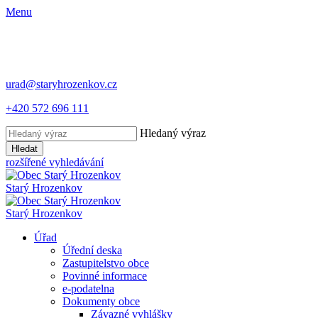
Menu
urad@staryhrozenkov.cz
+420 572 696 111
Hledaný výraz
Hledat
rozšířené vyhledávání
Starý
Hrozenkov
Starý
Hrozenkov
Úřad
Úřední deska
Zastupitelstvo obce
Povinné informace
e-podatelna
Dokumenty obce
Závazné vyhlášky