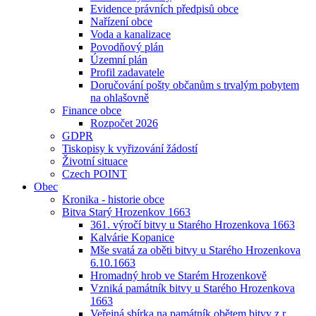
Evidence právních předpisů obce
Nařízení obce
Voda a kanalizace
Povodňový plán
Územní plán
Profil zadavatele
Doručování pošty občanům s trvalým pobytem
na ohlašovně
Finance obce
Rozpočet 2026
GDPR
Tiskopisy k vyřizování žádostí
Životní situace
Czech POINT
Obec
Kronika - historie obce
Bitva Starý Hrozenkov 1663
361. výročí bitvy u Starého Hrozenkova 1663
Kalvárie Kopanice
Mše svatá za oběti bitvy u Starého Hrozenkova
6.10.1663
Hromadný hrob ve Starém Hrozenkově
Vzniká památník bitvy u Starého Hrozenkova
1663
Veřejná sbírka na památník obětem bitvy z r.