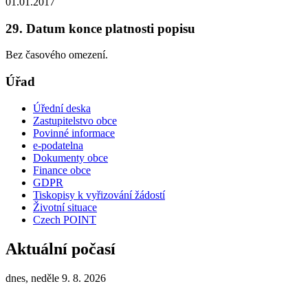
01.01.2017
29. Datum konce platnosti popisu
Bez časového omezení.
Úřad
Úřední deska
Zastupitelstvo obce
Povinné informace
e-podatelna
Dokumenty obce
Finance obce
GDPR
Tiskopisy k vyřizování žádostí
Životní situace
Czech POINT
Aktuální počasí
dnes, neděle 9. 8. 2026