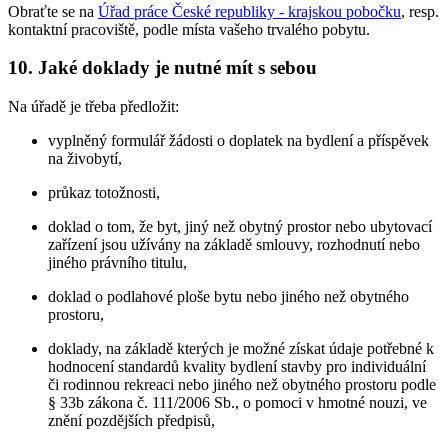
Obraťte se na
Úřad práce České republiky - krajskou pobočku
, resp.
kontaktní pracoviště, podle místa vašeho trvalého pobytu.
10. Jaké doklady je nutné mít s sebou
Na úřadě je třeba předložit:
vyplněný formulář žádosti o doplatek na bydlení a příspěvek
na živobytí,
průkaz totožnosti,
doklad o tom, že byt, jiný než obytný prostor nebo ubytovací
zařízení jsou užívány na základě smlouvy, rozhodnutí nebo
jiného právního titulu,
doklad o podlahové ploše bytu nebo jiného než obytného
prostoru,
doklady, na základě kterých je možné získat údaje potřebné k
hodnocení standardů kvality bydlení stavby pro individuální
či rodinnou rekreaci nebo jiného než obytného prostoru podle
§ 33b zákona č. 111/2006 Sb., o pomoci v hmotné nouzi, ve
znění pozdějších předpisů,