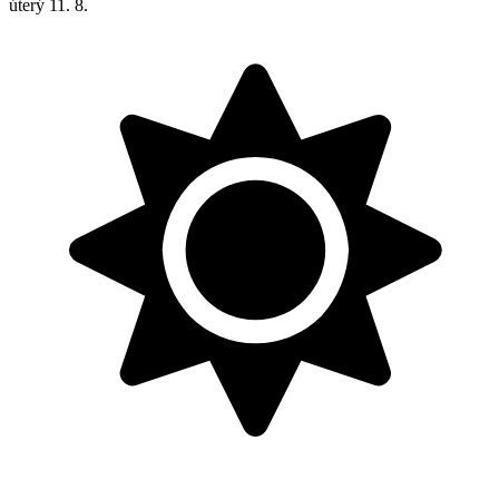
úterý
11. 8.