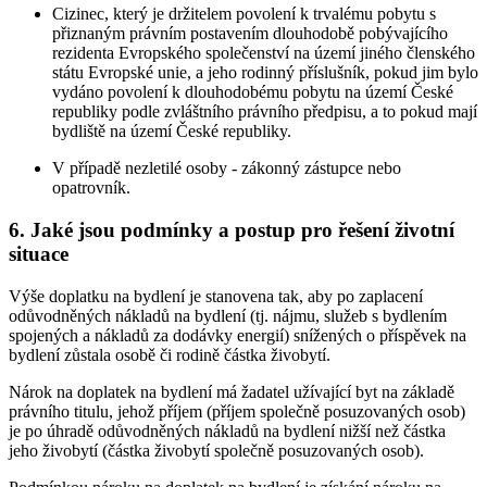
Cizinec, který je držitelem povolení k trvalému pobytu s
přiznaným právním postavením dlouhodobě pobývajícího
rezidenta Evropského společenství na území jiného členského
státu Evropské unie, a jeho rodinný příslušník, pokud jim bylo
vydáno povolení k dlouhodobému pobytu na území České
republiky podle zvláštního právního předpisu, a to pokud mají
bydliště na území České republiky.
V případě nezletilé osoby - zákonný zástupce nebo
opatrovník.
6. Jaké jsou podmínky a postup pro řešení životní
situace
Výše doplatku na bydlení je stanovena tak, aby po zaplacení
odůvodněných nákladů na bydlení (tj. nájmu, služeb s bydlením
spojených a nákladů za dodávky energií) snížených o příspěvek na
bydlení zůstala osobě či rodině částka živobytí.
Nárok na doplatek na bydlení má žadatel užívající byt na základě
právního titulu, jehož příjem (příjem společně posuzovaných osob)
je po úhradě odůvodněných nákladů na bydlení nižší než částka
jeho živobytí (částka živobytí společně posuzovaných osob).