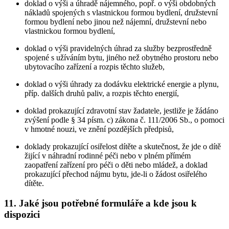
doklad o výši a úhradě nájemného, popř. o výši obdobných
nákladů spojených s vlastnickou formou bydlení, družstevní
formou bydlení nebo jinou než nájemní, družstevní nebo
vlastnickou formou bydlení,
doklad o výši pravidelných úhrad za služby bezprostředně
spojené s užíváním bytu, jiného než obytného prostoru nebo
ubytovacího zařízení a rozpis těchto služeb,
doklad o výši úhrady za dodávku elektrické energie a plynu,
příp. dalších druhů paliv, a rozpis těchto energií,
doklad prokazující zdravotní stav žadatele, jestliže je žádáno
zvýšení podle § 34 písm. c) zákona č. 111/2006 Sb., o pomoci
v hmotné nouzi, ve znění pozdějších předpisů,
doklady prokazující osiřelost dítěte a skutečnost, že jde o dítě
žijící v náhradní rodinné péči nebo v plném přímém
zaopatření zařízení pro péči o děti nebo mládež, a doklad
prokazující přechod nájmu bytu, jde-li o žádost osiřelého
dítěte.
11. Jaké jsou potřebné formuláře a kde jsou k
dispozici