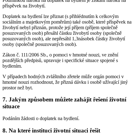
Podmínkou nároku na doplatek na bydlení je získání nároku na
příspěvek na živobytí.
Doplatek na bydlení lze přiznat (s přihlédnutím k celkovým
sociálním a majetkovým poměrům) také osobě, které příspěvek na
živobytí nebyl přiznán, protože její příjem (příjem společně
posuzovaných osob) přesáhl částku živobytí osoby (společně
posuzovaných osob), ale nepřesáhl 1,3násobek částky živobytí
osoby (společně posuzovaných osob).
Zákon č. 111/2006 Sb., o pomoci v hmotné nouzi, ve znění
pozdějších předpisů, upravuje i specifické situace spojené s
bydlením.
V případech hodných zvláštního zřetele může orgán pomoci v
hmotné nouzi rozhodnout, že přizná dávku i osobě užívající jiný
prostor než byt.
7. Jakým způsobem můžete zahájit řešení životní
situace
Podáním žádosti o doplatek na bydlení.
8. Na které instituci životní situaci řešit