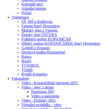
Kalendář akcí
Aktuální teplota
Počasí
Organizace
ZŠ, MŠ a Knihovna
Farnost Starý Hrozenkov
Mužský sbor z Vápenic
Ženský sbor ČEČERA
Folklórní soubor KOPANIČÁR
Dětský soubor KOPANIČÁREK Starý Hrozenkov
Gajdoši z Kopanic
Dechová hudba Hrozenčané
Raiwa
Hasiči
TJ SOKOL
Včelaři
Rybáři Kopanice
Fotogalerie
Video - Kopaničářské slavnosti 2021
Video - obec z dronu
Panorama 360°
Video a panorama
Video - Dožínky 2021
Virtuální prohlídka – obec