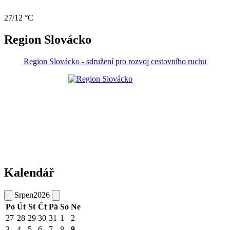
27/12 °C
Region Slovácko
Region Slovácko - sdružení pro rozvoj cestovního ruchu
Kalendář
Srpen
2026
Po
Út
St
Čt
Pá
So
Ne
27
28
29
30
31
1
2
3
4
5
6
7
8
9