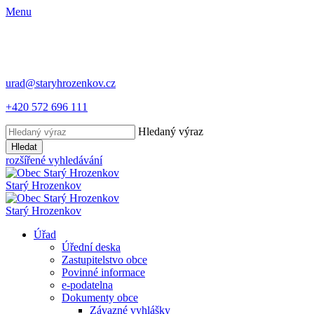
Menu
urad@staryhrozenkov.cz
+420 572 696 111
Hledaný výraz
Hledat
rozšířené vyhledávání
Starý
Hrozenkov
Starý
Hrozenkov
Úřad
Úřední deska
Zastupitelstvo obce
Povinné informace
e-podatelna
Dokumenty obce
Závazné vyhlášky