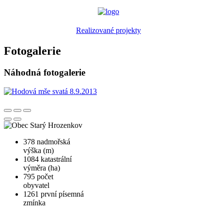
Realizované projekty
Fotogalerie
Náhodná fotogalerie
378
nadmořská
výška (m)
1084
katastrální
výměra (ha)
795
počet
obyvatel
1261
první písemná
zmínka