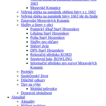
1663
Moravské Kopanice
Veřejná sbírka na památník obětem bitvy z r. 1663
Veřejná sbírka na památník bitvy 1663 jde do finále
Zpravodaj Moravských Kopanic
Služby a firmy v obci
Praktický lékař Starý Hrozenkov
Lékárna Starý Hrozenkov
Pošta Starý Hrozenkov
Služby pro občany
Sběrný dvůr
DPS Starý Hrozenkov
Rekreační středisko KORD
Sportovní hala, BOWLING
Informační středisko pro rozvoj Moravských
Kopanic
Projekty
Společenský život
Důležité odkazy
Tipy na výlet
Mobilní průvodce
Dopravní obslužnost
Aktuálně
Aktuality
Hlášení rozhlasu