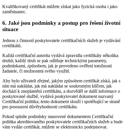
Kvalifikovaný certifikát můžete získat jako fyzická osoba i jako
zaměstnanec.
6. Jaké jsou podmínky a postup pro řešení životní
situace
Jednou z činností poskytovatele certifikačních služeb je vydávání
certifikátů.
Každá certifikační autorita vydává zpravidla certifikáty několika
druhů; každý druh se pak odlišuje technickými parametry,
podmínkami, způsobem, jak je provedeno ověření totožnosti
žadatele, či možnostmi svého využití.
Aby bylo uživateli zřejmé, jakým způsobem certifikát získá, jak s
ním má nakládat, jak má nakládat se soukromým klíčem, jak
dochází k zneplatnění certifikátu, a dozvěděl se další informace o
poskytované službě, vydává poskytovatel dokument nazvaný
Certifikační politika; tento dokument slouží i spoléhající se straně
pro posouzení důvěryhodnosti certifikátu.
Pokud splníte podmínky stanovené dokumentem Certifikační
politika akreditovaného poskytovatele certifikačních služeb a bude
vám vydán certifikát, můžete se elektronicky podepisovat.