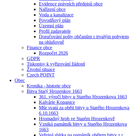
Evidence právních předpisů obce
Nařízení obce
Voda a kanalizace
Povodňový plán
Územní plán
Profil zadavatele
Doručování pošty občanům s trvalým pobytem
na ohlašovně
Finance obce
Rozpočet 2026
GDPR
Tiskopisy k vyřizování žádostí
Životní situace
Czech POINT
Obec
Kronika - historie obce
Bitva Starý Hrozenkov 1663
361. výročí bitvy u Starého Hrozenkova 1663
Kalvárie Kopanice
Mše svatá za oběti bitvy u Starého Hrozenkova
6.10.1663
Hromadný hrob ve Starém Hrozenkově
Vzniká památník bitvy u Starého Hrozenkova
1663
Veřejná sbírka na památník obětem bitvy z r.