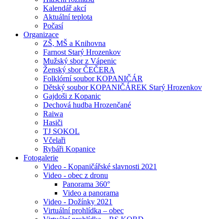
Kalendář akcí
Aktuální teplota
Počasí
Organizace
ZŠ, MŠ a Knihovna
Farnost Starý Hrozenkov
Mužský sbor z Vápenic
Ženský sbor ČEČERA
Folklórní soubor KOPANIČÁR
Dětský soubor KOPANIČÁREK Starý Hrozenkov
Gajdoši z Kopanic
Dechová hudba Hrozenčané
Raiwa
Hasiči
TJ SOKOL
Včelaři
Rybáři Kopanice
Fotogalerie
Video - Kopaničářské slavnosti 2021
Video - obec z dronu
Panorama 360°
Video a panorama
Video - Dožínky 2021
Virtuální prohlídka – obec