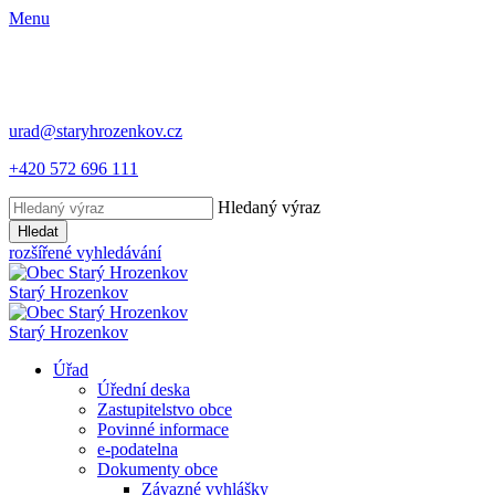
Menu
urad@staryhrozenkov.cz
+420 572 696 111
Hledaný výraz
Hledat
rozšířené vyhledávání
Starý
Hrozenkov
Starý
Hrozenkov
Úřad
Úřední deska
Zastupitelstvo obce
Povinné informace
e-podatelna
Dokumenty obce
Závazné vyhlášky