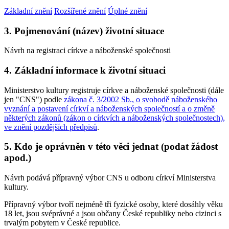
Základní znění
Rozšířené znění
Úplné znění
3. Pojmenování (název) životní situace
Návrh na registraci církve a náboženské společnosti
4. Základní informace k životní situaci
Ministerstvo kultury registruje církve a náboženské společnosti (dále
jen "CNS") podle
zákona č. 3/2002 Sb., o svobodě náboženského
vyznání a postavení církví a náboženských společností a o změně
některých zákonů (zákon o církvích a náboženských společnostech),
ve znění pozdějších předpisů
.
5. Kdo je oprávněn v této věci jednat (podat žádost
apod.)
Návrh podává přípravný výbor CNS u odboru církví Ministerstva
kultury.
Přípravný výbor tvoří nejméně tři fyzické osoby, které dosáhly věku
18 let, jsou svéprávné a jsou občany České republiky nebo cizinci s
trvalým pobytem v České republice.