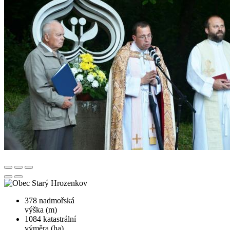
378
nadmořská
výška (m)
1084
katastrální
výměra (ha)