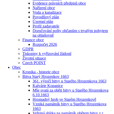
Evidence právních předpisů obce
Nařízení obce
Voda a kanalizace
Povodňový plán
Územní plán
Profil zadavatele
Doručování pošty občanům s trvalým pobytem
na ohlašovně
Finance obce
Rozpočet 2026
GDPR
Tiskopisy k vyřizování žádostí
Životní situace
Czech POINT
Obec
Kronika - historie obce
Bitva Starý Hrozenkov 1663
361. výročí bitvy u Starého Hrozenkova 1663
Kalvárie Kopanice
Mše svatá za oběti bitvy u Starého Hrozenkova
6.10.1663
Hromadný hrob ve Starém Hrozenkově
Vzniká památník bitvy u Starého Hrozenkova
1663
Veřejná sbírka na památník obětem bitvy z r.