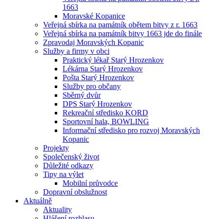
1663
Moravské Kopanice
Veřejná sbírka na památník obětem bitvy z r. 1663
Veřejná sbírka na památník bitvy 1663 jde do finále
Zpravodaj Moravských Kopanic
Služby a firmy v obci
Praktický lékař Starý Hrozenkov
Lékárna Starý Hrozenkov
Pošta Starý Hrozenkov
Služby pro občany
Sběrný dvůr
DPS Starý Hrozenkov
Rekreační středisko KORD
Sportovní hala, BOWLING
Informační středisko pro rozvoj Moravských
Kopanic
Projekty
Společenský život
Důležité odkazy
Tipy na výlet
Mobilní průvodce
Dopravní obslužnost
Aktuálně
Aktuality
Hlášení rozhlasu