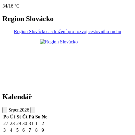
34/16 °C
Region Slovácko
Region Slovácko - sdružení pro rozvoj cestovního ruchu
Kalendář
Srpen
2026
Po
Út
St
Čt
Pá
So
Ne
27
28
29
30
31
1
2
3
4
5
6
7
8
9