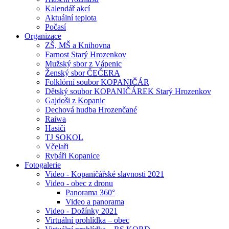
Kalendář akcí
Aktuální teplota
Počasí
Organizace
ZŠ, MŠ a Knihovna
Farnost Starý Hrozenkov
Mužský sbor z Vápenic
Ženský sbor ČEČERA
Folklórní soubor KOPANIČÁR
Dětský soubor KOPANIČÁREK Starý Hrozenkov
Gajdoši z Kopanic
Dechová hudba Hrozenčané
Raiwa
Hasiči
TJ SOKOL
Včelaři
Rybáři Kopanice
Fotogalerie
Video - Kopaničářské slavnosti 2021
Video - obec z dronu
Panorama 360°
Video a panorama
Video - Dožínky 2021
Virtuální prohlídka – obec