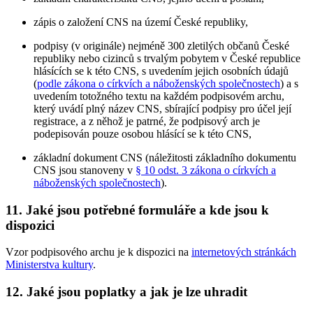
zápis o založení CNS na území České republiky,
podpisy (v originále) nejméně 300 zletilých občanů České
republiky nebo cizinců s trvalým pobytem v České republice
hlásících se k této CNS, s uvedením jejich osobních údajů
(
podle zákona o církvích a náboženských společnostech
) a s
uvedením totožného textu na každém podpisovém archu,
který uvádí plný název CNS, sbírající podpisy pro účel její
registrace, a z něhož je patrné, že podpisový arch je
podepisován pouze osobou hlásící se k této CNS,
základní dokument CNS (náležitosti základního dokumentu
CNS jsou stanoveny v
§ 10 odst. 3 zákona o církvích a
náboženských společnostech
).
11. Jaké jsou potřebné formuláře a kde jsou k
dispozici
Vzor podpisového archu je k dispozici na
internetových stránkách
Ministerstva kultury
.
12. Jaké jsou poplatky a jak je lze uhradit