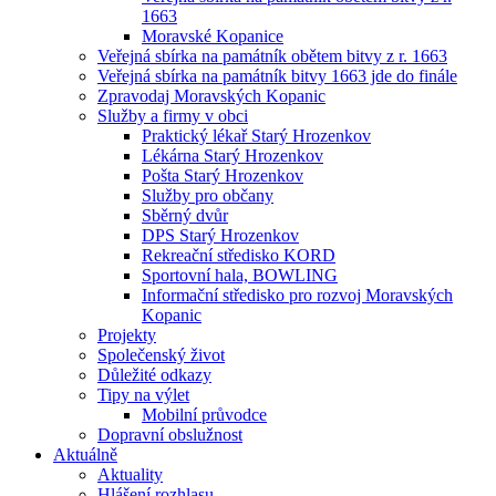
1663
Moravské Kopanice
Veřejná sbírka na památník obětem bitvy z r. 1663
Veřejná sbírka na památník bitvy 1663 jde do finále
Zpravodaj Moravských Kopanic
Služby a firmy v obci
Praktický lékař Starý Hrozenkov
Lékárna Starý Hrozenkov
Pošta Starý Hrozenkov
Služby pro občany
Sběrný dvůr
DPS Starý Hrozenkov
Rekreační středisko KORD
Sportovní hala, BOWLING
Informační středisko pro rozvoj Moravských
Kopanic
Projekty
Společenský život
Důležité odkazy
Tipy na výlet
Mobilní průvodce
Dopravní obslužnost
Aktuálně
Aktuality
Hlášení rozhlasu