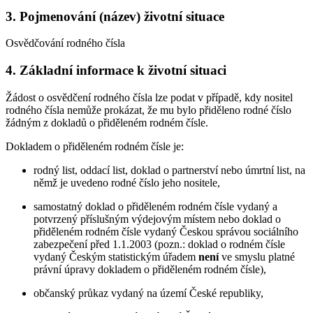
3. Pojmenování (název) životní situace
Osvědčování rodného čísla
4. Základní informace k životní situaci
Žádost o osvědčení rodného čísla lze podat v případě, kdy nositel
rodného čísla nemůže prokázat, že mu bylo přiděleno rodné číslo
žádným z dokladů o přiděleném rodném čísle.
Dokladem o přiděleném rodném čísle je:
rodný list, oddací list, doklad o partnerství nebo úmrtní list, na
němž je uvedeno rodné číslo jeho nositele,
samostatný doklad o přiděleném rodném čísle vydaný a
potvrzený příslušným výdejovým místem nebo doklad o
přiděleném rodném čísle vydaný Českou správou sociálního
zabezpečení před 1.1.2003 (pozn.: doklad o rodném čísle
vydaný Českým statistickým úřadem
není
ve smyslu platné
právní úpravy dokladem o přiděleném rodném čísle),
občanský průkaz vydaný na území České republiky,