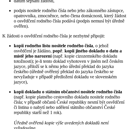
datum sepsání žádosti,
podpis nositele rodného čísla nebo jeho zákonného zástupce,
opatrovníka, zmocněnce, nebo člena domácnosti, který žádost
o osvědčení rodného čísla podává (podpis nemusí být úředně
ověřen).
K žádosti o osvědčení rodného čísla je nezbytné připojit:
kopii rodného listu nositele rodného čísla
, o jehož
osvědčení je žádáno,
popř
.
kopii jiného dokladu o datu a
místě jeho narození
(např. kopie cizozemského dokladu
totožnosti); je-li tento doklad vyhotoven v jiném než českém
jazyce, přiloží se k němu jeho úřední překlad do jazyka
českého (úředně ověřený překlad do jazyka českého se
nevyžaduje v případě předložení dokladu ve slovenském
jazyce),
kopii dokladu o státním občanství nositele rodného čísla
(např. kopie platného cestovního dokladu nositele rodného
čísla; v případě občanů České republiky nesmí být osvědčení
či listina o nabytí nebo udělení státního občanství České
republiky starší než 1 rok).
Úředně ověřená kopie výše uvedených dokladů není
vyžadována.