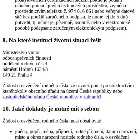
učiněno pomocí jiných technických prostředků, zejména
prostřednictvím telefaxu č. 974 816 861 nebo veřejné datové
sítě bez použití zaručeného podpisu, je nutné jej do 5 dnů
potvrdit, tj. učinit jej písemně, osobně, nebo v elektronické
podobě podepsané zaručeným elektronickým podpisem).
8. Na které instituci životní situaci řešit
Ministerstvo vnitra
odbor správních činností
oddělení rodných čísel
náměstí Hrdinů 1634/3
140 21 Praha 4
Žádost o osvědčení rodného čísla lze rovněž podat prostřednictvím
kteréhokoliv obecního úřadu na území České republiky nebo
zastupitelského úřadu České republiky v zahraničí
.
10. Jaké doklady je nutné mít s sebou
Žádost o osvědčení rodného čísla musí obsahovat:
jméno, popř. jména, příjmení, rodné příjmení, datum narození,
místo a okres narození nositele rodného čísla, o osvědčení