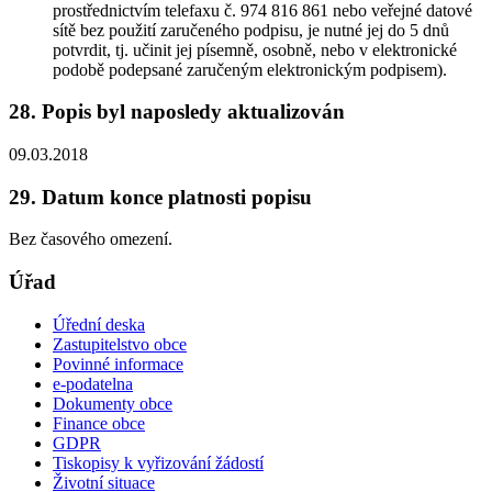
prostřednictvím telefaxu č. 974 816 861 nebo veřejné datové
sítě bez použití zaručeného podpisu, je nutné jej do 5 dnů
potvrdit, tj. učinit jej písemně, osobně, nebo v elektronické
podobě podepsané zaručeným elektronickým podpisem).
28. Popis byl naposledy aktualizován
09.03.2018
29. Datum konce platnosti popisu
Bez časového omezení.
Úřad
Úřední deska
Zastupitelstvo obce
Povinné informace
e-podatelna
Dokumenty obce
Finance obce
GDPR
Tiskopisy k vyřizování žádostí
Životní situace