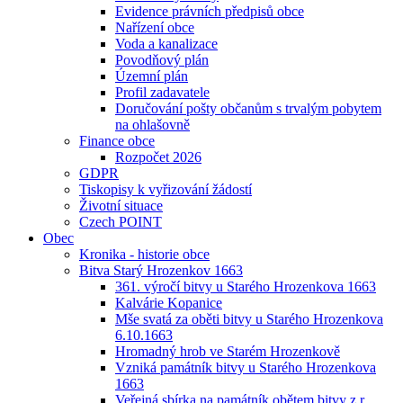
Evidence právních předpisů obce
Nařízení obce
Voda a kanalizace
Povodňový plán
Územní plán
Profil zadavatele
Doručování pošty občanům s trvalým pobytem
na ohlašovně
Finance obce
Rozpočet 2026
GDPR
Tiskopisy k vyřizování žádostí
Životní situace
Czech POINT
Obec
Kronika - historie obce
Bitva Starý Hrozenkov 1663
361. výročí bitvy u Starého Hrozenkova 1663
Kalvárie Kopanice
Mše svatá za oběti bitvy u Starého Hrozenkova
6.10.1663
Hromadný hrob ve Starém Hrozenkově
Vzniká památník bitvy u Starého Hrozenkova
1663
Veřejná sbírka na památník obětem bitvy z r.