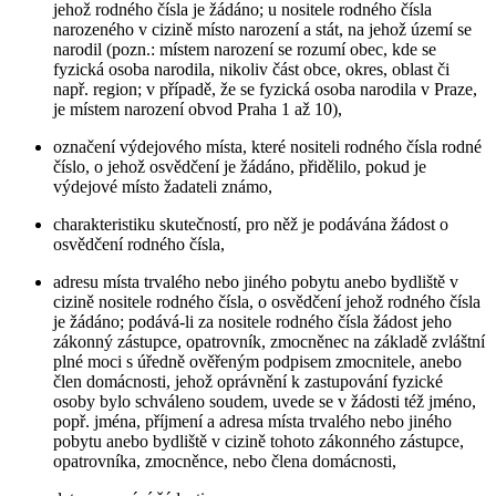
jehož rodného čísla je žádáno; u nositele rodného čísla
narozeného v cizině místo narození a stát, na jehož území se
narodil (pozn.: místem narození se rozumí obec, kde se
fyzická osoba narodila, nikoliv část obce, okres, oblast či
např. region; v případě, že se fyzická osoba narodila v Praze,
je místem narození obvod Praha 1 až 10),
označení výdejového místa, které nositeli rodného čísla rodné
číslo, o jehož osvědčení je žádáno, přidělilo, pokud je
výdejové místo žadateli známo,
charakteristiku skutečností, pro něž je podávána žádost o
osvědčení rodného čísla,
adresu místa trvalého nebo jiného pobytu anebo bydliště v
cizině nositele rodného čísla, o osvědčení jehož rodného čísla
je žádáno; podává-li za nositele rodného čísla žádost jeho
zákonný zástupce, opatrovník, zmocněnec na základě zvláštní
plné moci s úředně ověřeným podpisem zmocnitele, anebo
člen domácnosti, jehož oprávnění k zastupování fyzické
osoby bylo schváleno soudem, uvede se v žádosti též jméno,
popř. jména, příjmení a adresa místa trvalého nebo jiného
pobytu anebo bydliště v cizině tohoto zákonného zástupce,
opatrovníka, zmocněnce, nebo člena domácnosti,