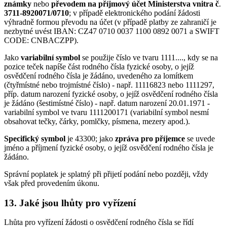
známky
nebo
převodem na příjmový účet Ministerstva vnitra č
.
3711-8920071/0710
; v případě elektronického podání žádosti
výhradně formou převodu na účet (v případě platby ze zahraničí je
nezbytné uvést IBAN: CZ47 0710 0037 1100 0892 0071 a SWIFT
CODE: CNBACZPP).
Jako
variabilní symbol
se použije číslo ve tvaru 1111...., kdy se na
pozice teček napíše část rodného čísla fyzické osoby, o jejíž
osvědčení rodného čísla je žádáno, uvedeného za lomítkem
(čtyřmístné nebo trojmístné číslo) - např. 11116823 nebo 1111297,
příp. datum narození fyzické osoby, o jejíž osvědčení rodného čísla
je žádáno (šestimístné číslo) - např. datum narození 20.01.1971 -
variabilní symbol ve tvaru 1111200171 (variabilní symbol nesmí
obsahovat tečky, čárky, pomlčky, písmena, mezery apod.).
Specifický symbol
je 43300; jako
zpráva pro příjemce
se uvede
jméno a příjmení fyzické osoby, o jejíž osvědčení rodného čísla je
žádáno.
Správní poplatek je splatný při přijetí podání nebo později, vždy
však před provedením úkonu.
13. Jaké jsou lhůty pro vyřízení
Lhůta pro vyřízení žádosti o osvědčení rodného čísla se řídí