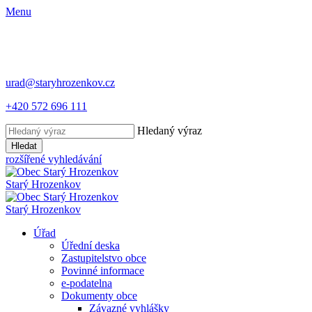
Menu
urad@staryhrozenkov.cz
+420 572 696 111
Hledaný výraz
Hledat
rozšířené vyhledávání
Starý
Hrozenkov
Starý
Hrozenkov
Úřad
Úřední deska
Zastupitelstvo obce
Povinné informace
e-podatelna
Dokumenty obce
Závazné vyhlášky