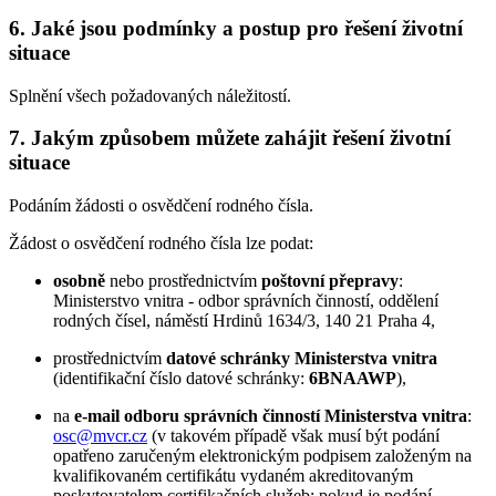
6. Jaké jsou podmínky a postup pro řešení životní
situace
Splnění všech požadovaných náležitostí.
7. Jakým způsobem můžete zahájit řešení životní
situace
Podáním žádosti o osvědčení rodného čísla.
Žádost o osvědčení rodného čísla lze podat:
osobně
nebo prostřednictvím
poštovní přepravy
:
Ministerstvo vnitra - odbor správních činností, oddělení
rodných čísel, náměstí Hrdinů 1634/3, 140 21 Praha 4,
prostřednictvím
datové schránky Ministerstva vnitra
(identifikační číslo datové schránky:
6BNAAWP
),
na
e-mail odboru správních činností Ministerstva vnitra
:
osc@mvcr.cz
(v takovém případě však musí být podání
opatřeno zaručeným elektronickým podpisem založeným na
kvalifikovaném certifikátu vydaném akreditovaným
poskytovatelem certifikačních služeb; pokud je podání