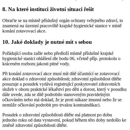
8. Na které instituci životní situaci řešit
Obraťte se na místně příslušný orgán ochrany veřejného zdraví, to
znamená na územní pracoviště krajské hygienické stanice v místě
konání zotavovací akce.
10. Jaké doklady je nutné mít s sebou
Pořádající osoba zašle nebo předloží místně příslušné krajské
hygienické stanici ohlášení dle bodu 06, včetně příp. protokolu o
kráceném rozboru jakosti pitné vody.
Při konání zotavovací akce musí mít dítě účastnící se zotavovací
akce doklad o zdravotní způsobilosti; zdravotní způsobilost dítěte
posuzuje a posudek vydává registrující poskytovatel zdravotních
služeb v oboru praktické lékařství pro děti a dorost, který v posudku
dále uvede, zda se dítě podrobilo stanoveným pravidelným
očkováním nebo má doklad, že je proti nákaze imunní nebo že se
nemůže očkování podrobit pro trvalou kontraindikaci.
Posudek o zdravotní způsobilosti dítěte má platnost po dobu
jednoho roku od data vystavení, pokud během této doby nedošlo ke
změně zdravotní způsobilosti dítěte.