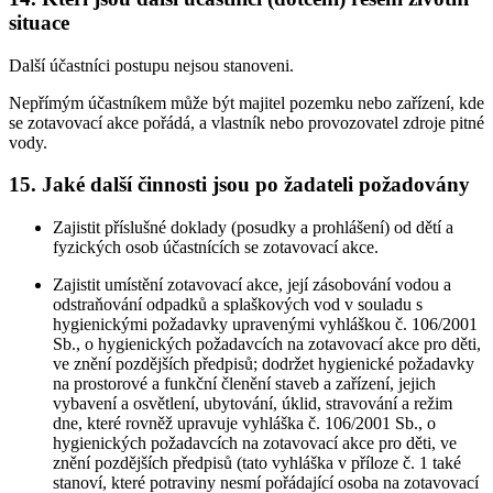
situace
Další účastníci postupu nejsou stanoveni.
Nepřímým účastníkem může být majitel pozemku nebo zařízení, kde
se zotavovací akce pořádá, a vlastník nebo provozovatel zdroje pitné
vody.
15. Jaké další činnosti jsou po žadateli požadovány
Zajistit příslušné doklady (posudky a prohlášení) od dětí a
fyzických osob účastnících se zotavovací akce.
Zajistit umístění zotavovací akce, její zásobování vodou a
odstraňování odpadků a splaškových vod v souladu s
hygienickými požadavky upravenými vyhláškou č. 106/2001
Sb., o hygienických požadavcích na zotavovací akce pro děti,
ve znění pozdějších předpisů; dodržet hygienické požadavky
na prostorové a funkční členění staveb a zařízení, jejich
vybavení a osvětlení, ubytování, úklid, stravování a režim
dne, které rovněž upravuje vyhláška č. 106/2001 Sb., o
hygienických požadavcích na zotavovací akce pro děti, ve
znění pozdějších předpisů (tato vyhláška v příloze č. 1 také
stanoví, které potraviny nesmí pořádající osoba na zotavovací