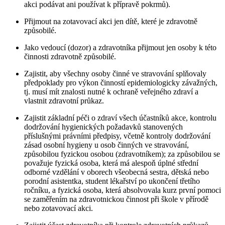
akci podávat ani používat k přípravě pokrmů).
Přijmout na zotavovací akci jen dítě, které je zdravotně
způsobilé.
Jako vedoucí (dozor) a zdravotníka přijmout jen osoby k této
činnosti zdravotně způsobilé.
Zajistit, aby všechny osoby činné ve stravování splňovaly
předpoklady pro výkon činností epidemiologicky závažných,
tj. musí mít znalosti nutné k ochraně veřejného zdraví a
vlastnit zdravotní průkaz.
Zajistit základní péči o zdraví všech účastníků akce, kontrolu
dodržování hygienických požadavků stanovených
příslušnými právními předpisy, včetně kontroly dodržování
zásad osobní hygieny u osob činných ve stravování,
způsobilou fyzickou osobou (zdravotníkem); za způsobilou se
považuje fyzická osoba, která má alespoň úplné střední
odborné vzdělání v oborech všeobecná sestra, dětská nebo
porodní asistentka, student lékařství po ukončení třetího
ročníku, a fyzická osoba, která absolvovala kurz první pomoci
se zaměřením na zdravotnickou činnost při škole v přírodě
nebo zotavovací akci.