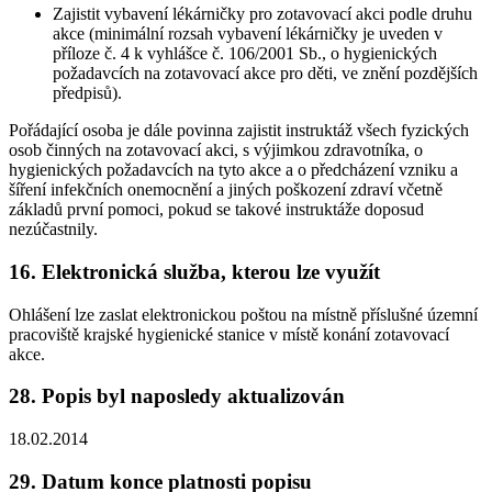
Zajistit vybavení lékárničky pro zotavovací akci podle druhu
akce (minimální rozsah vybavení lékárničky je uveden v
příloze č. 4 k vyhlášce č. 106/2001 Sb., o hygienických
požadavcích na zotavovací akce pro děti, ve znění pozdějších
předpisů).
Pořádající osoba je dále povinna zajistit instruktáž všech fyzických
osob činných na zotavovací akci, s výjimkou zdravotníka, o
hygienických požadavcích na tyto akce a o předcházení vzniku a
šíření infekčních onemocnění a jiných poškození zdraví včetně
základů první pomoci, pokud se takové instruktáže doposud
nezúčastnily.
16. Elektronická služba, kterou lze využít
Ohlášení lze zaslat elektronickou poštou na místně příslušné územní
pracoviště krajské hygienické stanice v místě konání zotavovací
akce.
28. Popis byl naposledy aktualizován
18.02.2014
29. Datum konce platnosti popisu