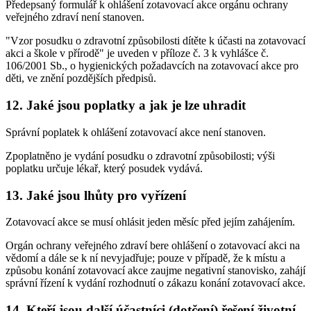
Předepsaný formulář k ohlášení zotavovací akce orgánu ochrany
veřejného zdraví není stanoven.
"Vzor posudku o zdravotní způsobilosti dítěte k účasti na zotavovací
akci a škole v přírodě" je uveden v příloze č. 3 k vyhlášce č.
106/2001 Sb., o hygienických požadavcích na zotavovací akce pro
děti, ve znění pozdějších předpisů.
12. Jaké jsou poplatky a jak je lze uhradit
Správní poplatek k ohlášení zotavovací akce není stanoven.
Zpoplatněno je vydání posudku o zdravotní způsobilosti; výši
poplatku určuje lékař, který posudek vydává.
13. Jaké jsou lhůty pro vyřízení
Zotavovací akce se musí ohlásit jeden měsíc před jejím zahájením.
Orgán ochrany veřejného zdraví bere ohlášení o zotavovací akci na
vědomí a dále se k ní nevyjadřuje; pouze v případě, že k místu a
způsobu konání zotavovací akce zaujme negativní stanovisko, zahájí
správní řízení k vydání rozhodnutí o zákazu konání zotavovací akce.
14. Kteří jsou další účastníci (dotčení) řešení životní