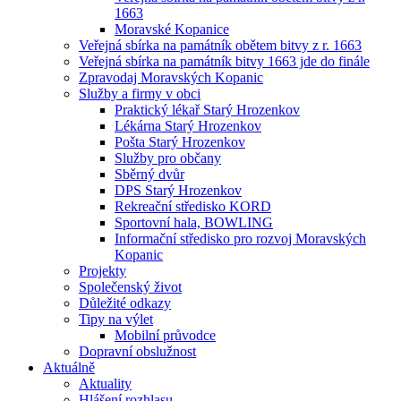
1663
Moravské Kopanice
Veřejná sbírka na památník obětem bitvy z r. 1663
Veřejná sbírka na památník bitvy 1663 jde do finále
Zpravodaj Moravských Kopanic
Služby a firmy v obci
Praktický lékař Starý Hrozenkov
Lékárna Starý Hrozenkov
Pošta Starý Hrozenkov
Služby pro občany
Sběrný dvůr
DPS Starý Hrozenkov
Rekreační středisko KORD
Sportovní hala, BOWLING
Informační středisko pro rozvoj Moravských
Kopanic
Projekty
Společenský život
Důležité odkazy
Tipy na výlet
Mobilní průvodce
Dopravní obslužnost
Aktuálně
Aktuality
Hlášení rozhlasu