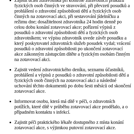
Zajistit účast zdravotníka při kontrole zdravotních průkazů
fyzických osob činných ve stravování, při převzetí posudků a
prohlášení o zdravotní způsobilosti dětí a fyzických osob
činných na zotavovací akci, při sestavování jídelníčku a
režimu dne; dosažitelnost zdravotníka 24 hodin denně po
celou dobu konání zotavovací akce; pořízení výpisů z
posudků o zdravotní způsobilosti dětí a fyzických osob
zdravotníkem; ve výpisu zdravotník uvede závěr posudku a
který poskytovatel zdravotních služeb posudek vydal; vrácení
posudků o zdravotní způsobilosti po ukončení zotavovací
akce zákonným zástupcům dítěte a fyzickým osobám činným
na zotavovací akci.
Zajistit vedení zdravotnického deníku, seznamu účastníků,
prohlášení a výpisů z posudků o zdravotní způsobilosti dětí a
fyzických osob činných na zotavovací akci a následné
uchování těchto dokumentů po dobu šesti měsíců od skončení
zotavovací akce.
Informovat osobu, která má dítě v péči, o zdravotních
potížích, které dítě v průběhu zotavovací akce prodělalo, a o
případném kontaktu s infekcí.
Zajistit péči praktického lékaře dostupného z místa konání
zotavovací akce, s výjimkou putovní zotavovací akce.