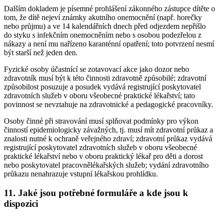
Dalším dokladem je písemné prohlášení zákonného zástupce dítěte o
tom, že dítě nejeví známky akutního onemocnění (např. horečky
nebo průjmu) a ve 14 kalendářních dnech před odjezdem nepřišlo
do styku s infekčním onemocněním nebo s osobou podezřelou z
nákazy a není mu nařízeno karanténní opatření; toto potvrzení nesmí
být starší než jeden den.
Fyzické osoby účastnící se zotavovací akce jako dozor nebo
zdravotník musí být k této činnosti zdravotně způsobilé; zdravotní
způsobilost posuzuje a posudek vydává registrující poskytovatel
zdravotních služeb v oboru všeobecné praktické lékařství; tato
povinnost se nevztahuje na zdravotnické a pedagogické pracovníky.
Osoby činné při stravování musí splňovat podmínky pro výkon
činností epidemiologicky závažných, tj. musí mít zdravotní průkaz a
znalosti nutné k ochraně veřejného zdraví; zdravotní průkaz vydává
registrující poskytovatel zdravotních služeb v oboru všeobecné
praktické lékařství nebo v oboru praktický lékař pro děti a dorost
nebo poskytovatel pracovnělékařských služeb; vydání zdravotního
průkazu nenahrazuje vstupní lékařskou prohlídku.
11. Jaké jsou potřebné formuláře a kde jsou k
dispozici