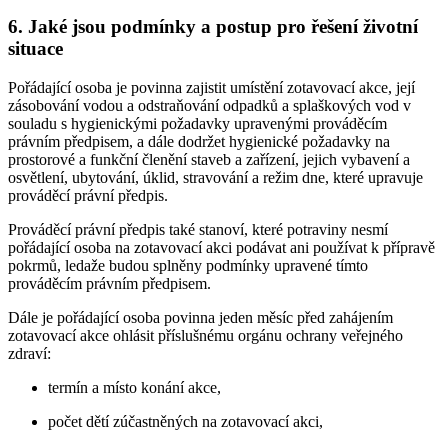
6. Jaké jsou podmínky a postup pro řešení životní
situace
Pořádající osoba je povinna zajistit umístění zotavovací akce, její
zásobování vodou a odstraňování odpadků a splaškových vod v
souladu s hygienickými požadavky upravenými prováděcím
právním předpisem, a dále dodržet hygienické požadavky na
prostorové a funkční členění staveb a zařízení, jejich vybavení a
osvětlení, ubytování, úklid, stravování a režim dne, které upravuje
prováděcí právní předpis.
Prováděcí právní předpis také stanoví, které potraviny nesmí
pořádající osoba na zotavovací akci podávat ani používat k přípravě
pokrmů, ledaže budou splněny podmínky upravené tímto
prováděcím právním předpisem.
Dále je pořádající osoba povinna jeden měsíc před zahájením
zotavovací akce ohlásit příslušnému orgánu ochrany veřejného
zdraví:
termín a místo konání akce,
počet dětí zúčastněných na zotavovací akci,