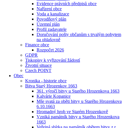
Evidence právních předpisů obce
Nařízení obce
Voda a kanalizace
Povodňový plán
Územní plán
Profil zadavatele
Doručování pošty občanům s trvalým pobytem
na ohlašovně
Finance obce
Rozpočet 2026
GDPR
Tiskopisy k vyřizování žádostí
Životní situace
Czech POINT
Obec
Kronika - historie obce
Bitva Starý Hrozenkov 1663
361. výročí bitvy u Starého Hrozenkova 1663
Kalvárie Kopanice
Mše svatá za oběti bitvy u Starého Hrozenkova
6.10.1663
Hromadný hrob ve Starém Hrozenkově
Vzniká památník bitvy u Starého Hrozenkova
1663
Veřejná sbírka na památník obětem bitvy z r.