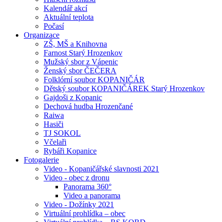
Kalendář akcí
Aktuální teplota
Počasí
Organizace
ZŠ, MŠ a Knihovna
Farnost Starý Hrozenkov
Mužský sbor z Vápenic
Ženský sbor ČEČERA
Folklórní soubor KOPANIČÁR
Dětský soubor KOPANIČÁREK Starý Hrozenkov
Gajdoši z Kopanic
Dechová hudba Hrozenčané
Raiwa
Hasiči
TJ SOKOL
Včelaři
Rybáři Kopanice
Fotogalerie
Video - Kopaničářské slavnosti 2021
Video - obec z dronu
Panorama 360°
Video a panorama
Video - Dožínky 2021
Virtuální prohlídka – obec