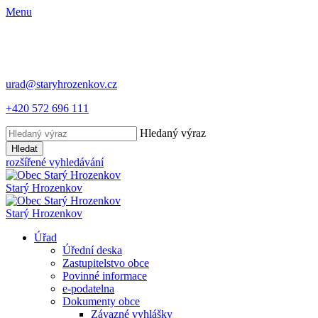
Menu
urad@staryhrozenkov.cz
+420 572 696 111
Hledaný výraz
Hledat
rozšířené vyhledávání
Starý
Hrozenkov
Starý
Hrozenkov
Úřad
Úřední deska
Zastupitelstvo obce
Povinné informace
e-podatelna
Dokumenty obce
Závazné vyhlášky