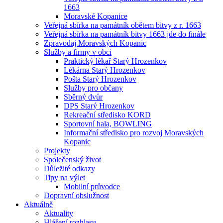
1663
Moravské Kopanice
Veřejná sbírka na památník obětem bitvy z r. 1663
Veřejná sbírka na památník bitvy 1663 jde do finále
Zpravodaj Moravských Kopanic
Služby a firmy v obci
Praktický lékař Starý Hrozenkov
Lékárna Starý Hrozenkov
Pošta Starý Hrozenkov
Služby pro občany
Sběrný dvůr
DPS Starý Hrozenkov
Rekreační středisko KORD
Sportovní hala, BOWLING
Informační středisko pro rozvoj Moravských
Kopanic
Projekty
Společenský život
Důležité odkazy
Tipy na výlet
Mobilní průvodce
Dopravní obslužnost
Aktuálně
Aktuality
Hlášení rozhlasu