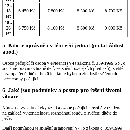
12 -
18
6 450 Kč
7 800 Kč
8 300 Kč
8 700 Kč
let
18 -
26
6 750 Kč
8 100 Kč
8 600 Kč
9 000 Kč
let
5. Kdo je oprávněn v této věci jednat (podat žádost
apod.)
Osoba pečující či osoba v evidenci (§ 4a zákona č. 359/1999 Sb., o
sociálně-právní ochraně dětí, ve znění pozdějších předpisů), zletilé
nezaopatřené dítěte do 26 let, které bylo do zletilosti svěřeno do
péče osoby pečující.
6. Jaké jsou podmínky a postup pro řešení životní
situace
Nárok na výplatu dávky vzniká osobě pečující a osobě v evidenci
na základě vykonatelnosti rozhodnutí soudu o svěření dítěte do
péče.
Další podmínkou je splnění ustanovení § 47o zákona č. 359/1999