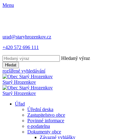
Menu
urad@staryhrozenkov.cz
+420 572 696 111
Hledaný výraz
Hledat
rozšířené vyhledávání
Starý
Hrozenkov
Starý
Hrozenkov
Úřad
Úřední deska
Zastupitelstvo obce
Povinné informace
e-podatelna
Dokumenty obce
Závazné vyhlášky