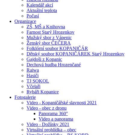
Kalendář akcí
Aktuální teplota
Počasí
Organizace
ZŠ, MŠ a Knihovna
Farnost Starý Hrozenkov
Mužský sbor z Vápenic
Ženský sbor ČEČERA
Folklórní soubor KOPANIČÁR
Dětský soubor KOPANIČÁREK Starý Hrozenkov
Gajdoši z Kopanic
Dechová hudba Hrozenčané
Raiwa
Hasiči
TJ SOKOL
Včelaři
Rybáři Kopanice
Fotogalerie
Video - Kopaničářské slavnosti 2021
Video - obec z dronu
Panorama 360°
Video a panorama
Video - Dožínky 2021
Virtuální prohlídka – obec