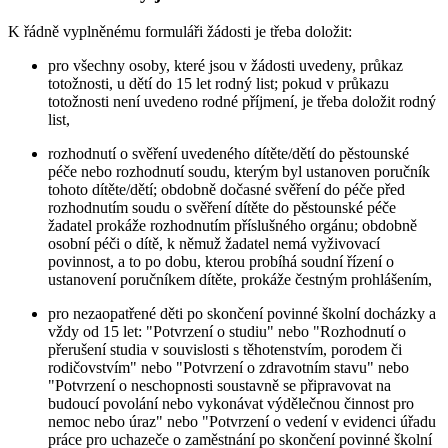
K řádně vyplněnému formuláři žádosti je třeba doložit:
pro všechny osoby, které jsou v žádosti uvedeny, průkaz
totožnosti, u dětí do 15 let rodný list; pokud v průkazu
totožnosti není uvedeno rodné příjmení, je třeba doložit rodný
list,
rozhodnutí o svěření uvedeného dítěte/dětí do pěstounské
péče nebo rozhodnutí soudu, kterým byl ustanoven poručník
tohoto dítěte/dětí; obdobně dočasné svěření do péče před
rozhodnutím soudu o svěření dítěte do pěstounské péče
žadatel prokáže rozhodnutím příslušného orgánu; obdobně
osobní péči o dítě, k němuž žadatel nemá vyživovací
povinnost, a to po dobu, kterou probíhá soudní řízení o
ustanovení poručníkem dítěte, prokáže čestným prohlášením,
pro nezaopatřené děti po skončení povinné školní docházky a
vždy od 15 let: "Potvrzení o studiu" nebo "Rozhodnutí o
přerušení studia v souvislosti s těhotenstvím, porodem či
rodičovstvím" nebo "Potvrzení o zdravotním stavu" nebo
"Potvrzení o neschopnosti soustavně se připravovat na
budoucí povolání nebo vykonávat výdělečnou činnost pro
nemoc nebo úraz" nebo "Potvrzení o vedení v evidenci úřadu
práce pro uchazeče o zaměstnání po skončení povinné školní