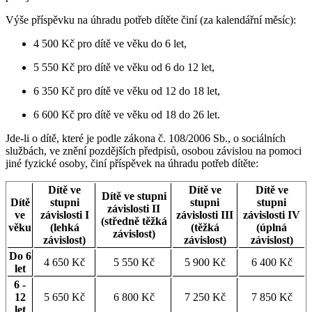
Výše příspěvku na úhradu potřeb dítěte činí (za kalendářní měsíc):
4 500 Kč pro dítě ve věku do 6 let,
5 550 Kč pro dítě ve věku od 6 do 12 let,
6 350 Kč pro dítě ve věku od 12 do 18 let,
6 600 Kč pro dítě ve věku od 18 do 26 let.
Jde-li o dítě, které je podle zákona č. 108/2006 Sb., o sociálních
službách, ve znění pozdějších předpisů, osobou závislou na pomoci
jiné fyzické osoby, činí příspěvek na úhradu potřeb dítěte:
Dítě ve
Dítě ve
Dítě ve
Dítě ve stupni
Dítě
stupni
stupni
stupni
závislosti II
ve
závislosti I
závislosti III
závislosti IV
(středně těžká
věku
(lehká
(těžká
(úplná
závislost)
závislost)
závislost)
závislost)
Do 6
4 650 Kč
5 550 Kč
5 900 Kč
6 400 Kč
let
6 -
12
5 650 Kč
6 800 Kč
7 250 Kč
7 850 Kč
let