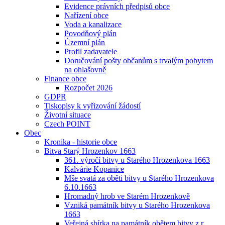
Evidence právních předpisů obce
Nařízení obce
Voda a kanalizace
Povodňový plán
Územní plán
Profil zadavatele
Doručování pošty občanům s trvalým pobytem
na ohlašovně
Finance obce
Rozpočet 2026
GDPR
Tiskopisy k vyřizování žádostí
Životní situace
Czech POINT
Obec
Kronika - historie obce
Bitva Starý Hrozenkov 1663
361. výročí bitvy u Starého Hrozenkova 1663
Kalvárie Kopanice
Mše svatá za oběti bitvy u Starého Hrozenkova
6.10.1663
Hromadný hrob ve Starém Hrozenkově
Vzniká památník bitvy u Starého Hrozenkova
1663
Veřejná sbírka na památník obětem bitvy z r.