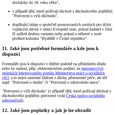
docházky do 18. roku věku",
v případě dětí, které požívají důchod z důchodového pojištění:
"Potvrzení o výši důchodu",
doplňující údaje o společně posuzovaných osobách pro účely
vyplácení dávek v rámci Evropské unie, pokud žadatel v části
H zaškrtl druhou variantu nebo pokud u některé z osob
proškrtl kolonku "Bydliště v České republice".
11. Jaké jsou potřebné formuláře a kde jsou k
dispozici
Formuláře jsou k dispozici v tištěné podobě na příslušném úřadu
nebo ke stažení, příp. elektronickému podání, na
internetových
stránkách Integrovaného portálu Ministerstva práce a sociálních
věcí
, a to nejen samotné žádosti o dávky pěstounské péče, ale též
např. "Potvrzení o studiu" či "Potvrzení o zdravotním stavu".
"Potvrzení o výši důchodu" (v případě dětí, které požívají důchod z
důchodového pojištění; potvrzení vydá
Česká správa sociálního
zabezpečení
).
12. Jaké jsou poplatky a jak je lze uhradit