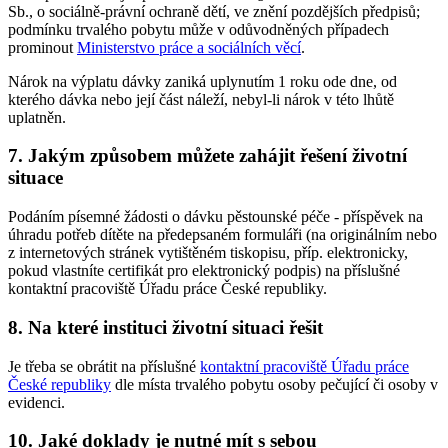
Sb., o sociálně-právní ochraně dětí, ve znění pozdějších předpisů;
podmínku trvalého pobytu může v odůvodněných případech
prominout
Ministerstvo práce a sociálních věcí
.
Nárok na výplatu dávky zaniká uplynutím 1 roku ode dne, od
kterého dávka nebo její část náleží, nebyl-li nárok v této lhůtě
uplatněn.
7. Jakým způsobem můžete zahájit řešení životní
situace
Podáním písemné žádosti o dávku pěstounské péče - příspěvek na
úhradu potřeb dítěte na předepsaném formuláři (na originálním nebo
z internetových stránek vytištěném tiskopisu, příp. elektronicky,
pokud vlastníte certifikát pro elektronický podpis) na příslušné
kontaktní pracoviště Úřadu práce České republiky.
8. Na které instituci životní situaci řešit
Je třeba se obrátit na příslušné
kontaktní pracoviště Úřadu práce
České republiky
dle místa trvalého pobytu osoby pečující či osoby v
evidenci.
10. Jaké doklady je nutné mít s sebou