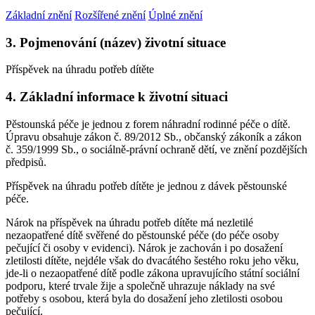
Základní znění
Rozšířené znění
Úplné znění
3. Pojmenování (název) životní situace
Příspěvek na úhradu potřeb dítěte
4. Základní informace k životní situaci
Pěstounská péče je jednou z forem náhradní rodinné péče o dítě.
Úpravu obsahuje zákon č. 89/2012 Sb., občanský zákoník a zákon
č. 359/1999 Sb., o sociálně-právní ochraně dětí, ve znění pozdějších
předpisů.
Příspěvek na úhradu potřeb dítěte je jednou z dávek pěstounské
péče.
Nárok na příspěvek na úhradu potřeb dítěte má nezletilé
nezaopatřené dítě svěřené do pěstounské péče (do péče osoby
pečující či osoby v evidenci). Nárok je zachován i po dosažení
zletilosti dítěte, nejdéle však do dvacátého šestého roku jeho věku,
jde-li o nezaopatřené dítě podle zákona upravujícího státní sociální
podporu, které trvale žije a společně uhrazuje náklady na své
potřeby s osobou, která byla do dosažení jeho zletilosti osobou
pečující.