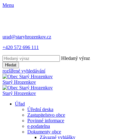
Menu
urad@staryhrozenkov.cz
+420 572 696 111
Hledaný výraz
Hledat
rozšířené vyhledávání
Starý
Hrozenkov
Starý
Hrozenkov
Úřad
Úřední deska
Zastupitelstvo obce
Povinné informace
e-podatelna
Dokumenty obce
Závazné vyhlášky