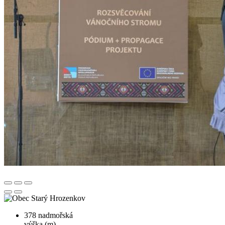
378
nadmořská
výška (m)