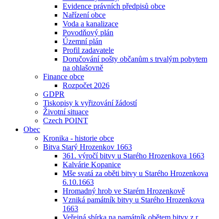
Evidence právních předpisů obce
Nařízení obce
Voda a kanalizace
Povodňový plán
Územní plán
Profil zadavatele
Doručování pošty občanům s trvalým pobytem
na ohlašovně
Finance obce
Rozpočet 2026
GDPR
Tiskopisy k vyřizování žádostí
Životní situace
Czech POINT
Obec
Kronika - historie obce
Bitva Starý Hrozenkov 1663
361. výročí bitvy u Starého Hrozenkova 1663
Kalvárie Kopanice
Mše svatá za oběti bitvy u Starého Hrozenkova
6.10.1663
Hromadný hrob ve Starém Hrozenkově
Vzniká památník bitvy u Starého Hrozenkova
1663
Veřejná sbírka na památník obětem bitvy z r.