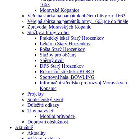
1663
Moravské Kopanice
Veřejná sbírka na památník obětem bitvy z r. 1663
Veřejná sbírka na památník bitvy 1663 jde do finále
Zpravodaj Moravských Kopanic
Služby a firmy v obci
Praktický lékař Starý Hrozenkov
Lékárna Starý Hrozenkov
Pošta Starý Hrozenkov
Služby pro občany
Sběrný dvůr
DPS Starý Hrozenkov
Rekreační středisko KORD
Sportovní hala, BOWLING
Informační středisko pro rozvoj Moravských
Kopanic
Projekty
Společenský život
Důležité odkazy
Tipy na výlet
Mobilní průvodce
Dopravní obslužnost
Aktuálně
Aktuality
Hlášení rozhlasu