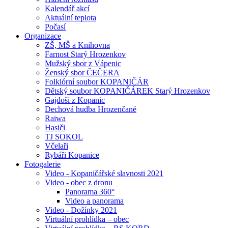
Kalendář akcí
Aktuální teplota
Počasí
Organizace
ZŠ, MŠ a Knihovna
Farnost Starý Hrozenkov
Mužský sbor z Vápenic
Ženský sbor ČEČERA
Folklórní soubor KOPANIČÁR
Dětský soubor KOPANIČÁREK Starý Hrozenkov
Gajdoši z Kopanic
Dechová hudba Hrozenčané
Raiwa
Hasiči
TJ SOKOL
Včelaři
Rybáři Kopanice
Fotogalerie
Video - Kopaničářské slavnosti 2021
Video - obec z dronu
Panorama 360°
Video a panorama
Video - Dožínky 2021
Virtuální prohlídka – obec