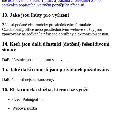
dle
ustanovení § 8 odst. 1 písm. a) zákona č. 634/2004 Sb., o
správních poplatcích, ve znění pozdějších předpisů
.
13. Jaké jsou lhůty pro vyřízení
Žádosti podané elektronicky prostřednictvím formuláře
CzechPoint@office nebo prostřednictvím webové služby jsou
zpracovány na počkání a následně doručeny elektronickou cestou.
14. Kteří jsou další účastníci (dotčení) řešení životní
situace
Další účastníci postupu nejsou stanoveni.
15. Jaké další činnosti jsou po žadateli požadovány
Další činnosti nejsou stanoveny.
16. Elektronická služba, kterou lze využít
CzechPoint@office
Webová služba