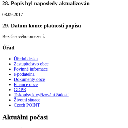
28. Popis byl naposledy aktualizován
08.09.2017
29. Datum konce platnosti popisu
Bez časového omezení.
Úřad
Úřední deska
Zastupitelstvo obce
Povinné informace
e-podatelna
Dokumenty obce
Finance obce
GDPR
Tiskopisy k vyřizování žádostí
Životní situace
Czech POINT
Aktuální počasí