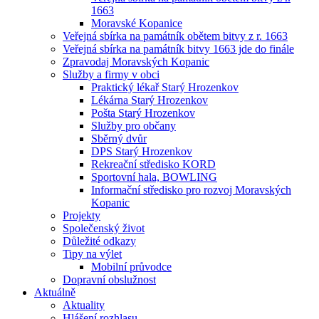
1663
Moravské Kopanice
Veřejná sbírka na památník obětem bitvy z r. 1663
Veřejná sbírka na památník bitvy 1663 jde do finále
Zpravodaj Moravských Kopanic
Služby a firmy v obci
Praktický lékař Starý Hrozenkov
Lékárna Starý Hrozenkov
Pošta Starý Hrozenkov
Služby pro občany
Sběrný dvůr
DPS Starý Hrozenkov
Rekreační středisko KORD
Sportovní hala, BOWLING
Informační středisko pro rozvoj Moravských
Kopanic
Projekty
Společenský život
Důležité odkazy
Tipy na výlet
Mobilní průvodce
Dopravní obslužnost
Aktuálně
Aktuality
Hlášení rozhlasu