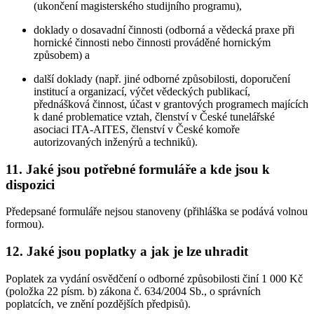
(ukončení magisterského studijního programu),
doklady o dosavadní činnosti (odborná a vědecká praxe při
hornické činnosti nebo činnosti prováděné hornickým
způsobem) a
další doklady (např. jiné odborné způsobilosti, doporučení
institucí a organizací, výčet vědeckých publikací,
přednášková činnost, účast v grantových programech majících
k dané problematice vztah, členství v České tunelářské
asociaci ITA-AITES, členství v České komoře
autorizovaných inženýrů a techniků).
11. Jaké jsou potřebné formuláře a kde jsou k
dispozici
Předepsané formuláře nejsou stanoveny (přihláška se podává volnou
formou).
12. Jaké jsou poplatky a jak je lze uhradit
Poplatek za vydání osvědčení o odborné způsobilosti činí 1 000 Kč
(položka 22 písm. b) zákona č. 634/2004 Sb., o správních
poplatcích, ve znění pozdějších předpisů).