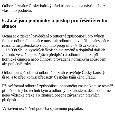
Odborné znalce Český báňský úřad ustanovuje na návrh nebo z
vlastního podnětu.
6. Jaké jsou podmínky a postup pro řešení životní
situace
Uchazeč o získání osvědčení o odborné způsobilosti pro výkon
funkce odborného znalce musí mít odbornou kvalifikaci alespoň v
rozsahu magisterského studijního programu (§ 46 zákona č.
111/1998 Sb., o vysokých školách a o změně a doplnění dalších
zákonů, ve znění pozdějších předpisů) a odbornou praxi při
hornické činnosti nebo činnosti prováděné hornickým způsobem
alespoň čtyři roky.
Odbornou způsobilost odborného znalce ověřuje Český báňský
úřad, a to před komisí předsedy Českého báňského úřadu.
Při ověřování odborné způsobilosti odborného znalce komise rovněž
přihlédne k jeho technickým a odborným znalostem, délce odborné
nebo vědecké praxe a k znalosti obecně závazných právních
předpisů.
Vystavení osvědčení podléhá správnímu poplatku.