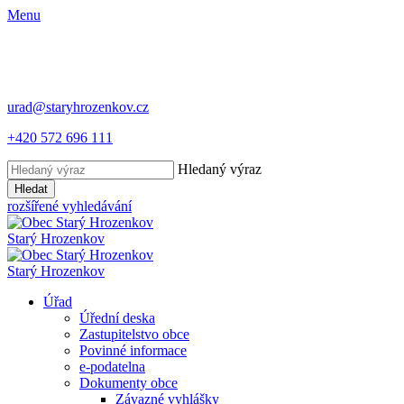
Menu
urad@staryhrozenkov.cz
+420 572 696 111
Hledaný výraz
Hledat
rozšířené vyhledávání
Starý
Hrozenkov
Starý
Hrozenkov
Úřad
Úřední deska
Zastupitelstvo obce
Povinné informace
e-podatelna
Dokumenty obce
Závazné vyhlášky