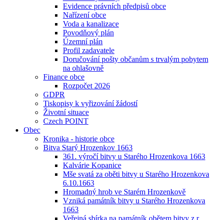
Evidence právních předpisů obce
Nařízení obce
Voda a kanalizace
Povodňový plán
Územní plán
Profil zadavatele
Doručování pošty občanům s trvalým pobytem
na ohlašovně
Finance obce
Rozpočet 2026
GDPR
Tiskopisy k vyřizování žádostí
Životní situace
Czech POINT
Obec
Kronika - historie obce
Bitva Starý Hrozenkov 1663
361. výročí bitvy u Starého Hrozenkova 1663
Kalvárie Kopanice
Mše svatá za oběti bitvy u Starého Hrozenkova
6.10.1663
Hromadný hrob ve Starém Hrozenkově
Vzniká památník bitvy u Starého Hrozenkova
1663
Veřejná sbírka na památník obětem bitvy z r.