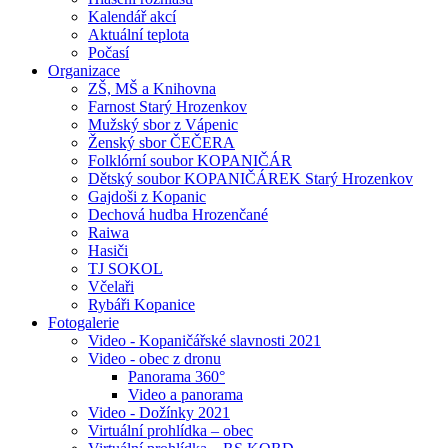
Kalendář akcí
Aktuální teplota
Počasí
Organizace
ZŠ, MŠ a Knihovna
Farnost Starý Hrozenkov
Mužský sbor z Vápenic
Ženský sbor ČEČERA
Folklórní soubor KOPANIČÁR
Dětský soubor KOPANIČÁREK Starý Hrozenkov
Gajdoši z Kopanic
Dechová hudba Hrozenčané
Raiwa
Hasiči
TJ SOKOL
Včelaři
Rybáři Kopanice
Fotogalerie
Video - Kopaničářské slavnosti 2021
Video - obec z dronu
Panorama 360°
Video a panorama
Video - Dožínky 2021
Virtuální prohlídka – obec