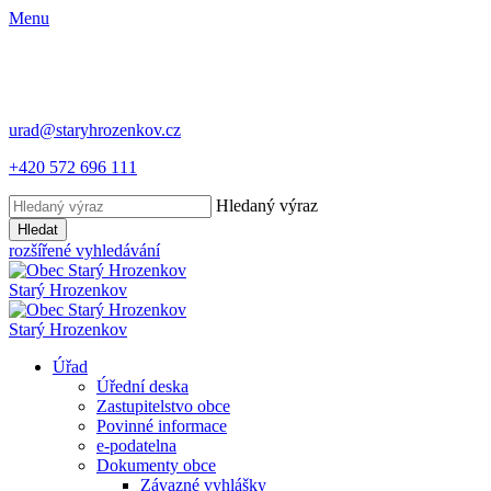
Menu
urad@staryhrozenkov.cz
+420 572 696 111
Hledaný výraz
Hledat
rozšířené vyhledávání
Starý
Hrozenkov
Starý
Hrozenkov
Úřad
Úřední deska
Zastupitelstvo obce
Povinné informace
e-podatelna
Dokumenty obce
Závazné vyhlášky