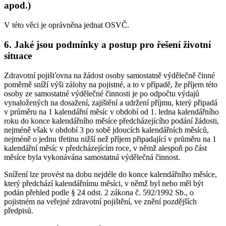
apod.)
V této věci je oprávněna jednat OSVČ.
6. Jaké jsou podmínky a postup pro řešení životní
situace
Zdravotní pojišťovna na žádost osoby samostatně výdělečně činné
poměrně sníží výši zálohy na pojistné, a to v případě, že příjem této
osoby ze samostatné výdělečné činnosti je po odpočtu výdajů
vynaložených na dosažení, zajištění a udržení příjmu, který připadá
v průměru na 1 kalendářní měsíc v období od 1. ledna kalendářního
roku do konce kalendářního měsíce předcházejícího podání žádosti,
nejméně však v období 3 po sobě jdoucích kalendářních měsíců,
nejméně o jednu třetinu nižší než příjem připadající v průměru na 1
kalendářní měsíc v předcházejícím roce, v němž alespoň po část
měsíce byla vykonávána samostatná výdělečná činnost.
Snížení lze provést na dobu nejdéle do konce kalendářního měsíce,
který předchází kalendářnímu měsíci, v němž byl nebo měl být
podán přehled podle § 24 odst. 2 zákona č. 592/1992 Sb., o
pojistném na veřejné zdravotní pojištění, ve znění pozdějších
předpisů.