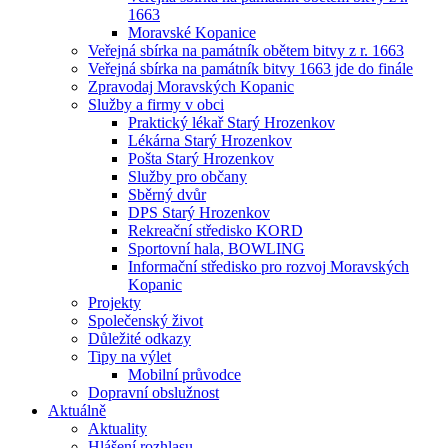
1663
Moravské Kopanice
Veřejná sbírka na památník obětem bitvy z r. 1663
Veřejná sbírka na památník bitvy 1663 jde do finále
Zpravodaj Moravských Kopanic
Služby a firmy v obci
Praktický lékař Starý Hrozenkov
Lékárna Starý Hrozenkov
Pošta Starý Hrozenkov
Služby pro občany
Sběrný dvůr
DPS Starý Hrozenkov
Rekreační středisko KORD
Sportovní hala, BOWLING
Informační středisko pro rozvoj Moravských
Kopanic
Projekty
Společenský život
Důležité odkazy
Tipy na výlet
Mobilní průvodce
Dopravní obslužnost
Aktuálně
Aktuality
Hlášení rozhlasu