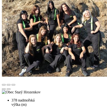
378
nadmořská
výška (m)