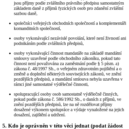
jsou příjmy podle zvláštního právního předpisu samostatným
základem daně z příjmů fyzických osob pro zdanění zvláštní
sazbou daně,
společníci veřejných obchodních společností a komplementáři
komanditních společností,
osoby vykonávající nezávislé povolání, které není živností ani
podnikáním podle zvláštních předpisů,
osoby vykonávající činnost mandatáře na základě mandátní
smlouvy uzavřené podle obchodního zákoníku, pokud tato
činnost není považována za zaměstnání podle § 5 písm. a)
zákona č. 48/1997 Sb., o veřejném zdravotním pojištění a o
změně a doplnění některých souvisejících zákonů, ve znění
pozdějších předpisů, a mandátní smlouva nebyla uzavřena v
rámci jiné samostatné výdělečné činnosti,
spolupracující osoby osob samostatně výdělečně činných,
pokud podle zákona č. 586/1992 Sb., o daních z příjmů, ve
znění pozdějších předpisů, lze na ně rozdělovat příjmy
dosažené výkonem spolupráce a výdaje vynaložené na jejich
dosažení, zajištění a udržení.
5. Kdo je oprávněn v této věci jednat (podat žádost