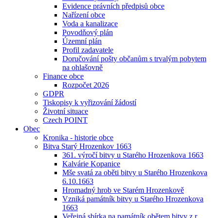
Evidence právních předpisů obce
Nařízení obce
Voda a kanalizace
Povodňový plán
Územní plán
Profil zadavatele
Doručování pošty občanům s trvalým pobytem
na ohlašovně
Finance obce
Rozpočet 2026
GDPR
Tiskopisy k vyřizování žádostí
Životní situace
Czech POINT
Obec
Kronika - historie obce
Bitva Starý Hrozenkov 1663
361. výročí bitvy u Starého Hrozenkova 1663
Kalvárie Kopanice
Mše svatá za oběti bitvy u Starého Hrozenkova
6.10.1663
Hromadný hrob ve Starém Hrozenkově
Vzniká památník bitvy u Starého Hrozenkova
1663
Veřejná sbírka na památník obětem bitvy z r.