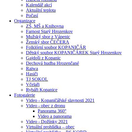
Kalendář akcí
Aktuální teplota
Počasí
Organizace
ZŠ, MŠ a Knihovna
Farnost Starý Hrozenkov
Mužský sbor z Vápenic
Ženský sbor ČEČERA
Folklórní soubor KOPANIČÁR
Dětský soubor KOPANIČÁREK Starý Hrozenkov
Gajdoši z Kopanic
Dechová hudba Hrozenčané
Raiwa
Hasiči
TJ SOKOL
Včelaři
Rybáři Kopanice
Fotogalerie
Video - Kopaničářské slavnosti 2021
Video - obec z dronu
Panorama 360°
Video a panorama
Video - Dožínky 2021
Virtuální prohlídka – obec