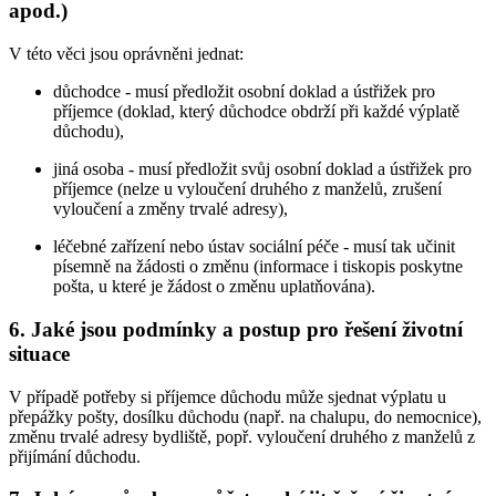
apod.)
V této věci jsou oprávněni jednat:
důchodce - musí předložit osobní doklad a ústřižek pro
příjemce (doklad, který důchodce obdrží při každé výplatě
důchodu),
jiná osoba - musí předložit svůj osobní doklad a ústřižek pro
příjemce (nelze u vyloučení druhého z manželů, zrušení
vyloučení a změny trvalé adresy),
léčebné zařízení nebo ústav sociální péče - musí tak učinit
písemně na žádosti o změnu (informace i tiskopis poskytne
pošta, u které je žádost o změnu uplatňována).
6. Jaké jsou podmínky a postup pro řešení životní
situace
V případě potřeby si příjemce důchodu může sjednat výplatu u
přepážky pošty, dosílku důchodu (např. na chalupu, do nemocnice),
změnu trvalé adresy bydliště, popř. vyloučení druhého z manželů z
přijímání důchodu.