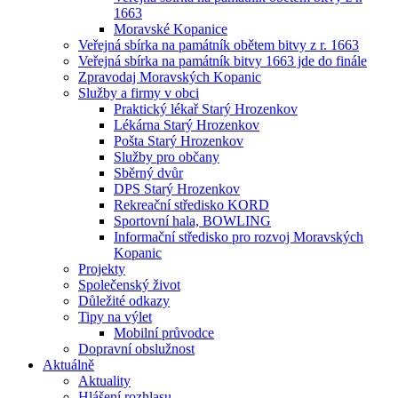
1663
Moravské Kopanice
Veřejná sbírka na památník obětem bitvy z r. 1663
Veřejná sbírka na památník bitvy 1663 jde do finále
Zpravodaj Moravských Kopanic
Služby a firmy v obci
Praktický lékař Starý Hrozenkov
Lékárna Starý Hrozenkov
Pošta Starý Hrozenkov
Služby pro občany
Sběrný dvůr
DPS Starý Hrozenkov
Rekreační středisko KORD
Sportovní hala, BOWLING
Informační středisko pro rozvoj Moravských
Kopanic
Projekty
Společenský život
Důležité odkazy
Tipy na výlet
Mobilní průvodce
Dopravní obslužnost
Aktuálně
Aktuality
Hlášení rozhlasu