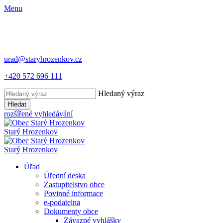
Menu
urad@staryhrozenkov.cz
+420 572 696 111
Hledaný výraz
Hledat
rozšířené vyhledávání
Starý
Hrozenkov
Starý
Hrozenkov
Úřad
Úřední deska
Zastupitelstvo obce
Povinné informace
e-podatelna
Dokumenty obce
Závazné vyhlášky