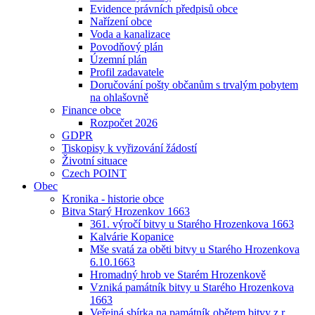
Evidence právních předpisů obce
Nařízení obce
Voda a kanalizace
Povodňový plán
Územní plán
Profil zadavatele
Doručování pošty občanům s trvalým pobytem
na ohlašovně
Finance obce
Rozpočet 2026
GDPR
Tiskopisy k vyřizování žádostí
Životní situace
Czech POINT
Obec
Kronika - historie obce
Bitva Starý Hrozenkov 1663
361. výročí bitvy u Starého Hrozenkova 1663
Kalvárie Kopanice
Mše svatá za oběti bitvy u Starého Hrozenkova
6.10.1663
Hromadný hrob ve Starém Hrozenkově
Vzniká památník bitvy u Starého Hrozenkova
1663
Veřejná sbírka na památník obětem bitvy z r.