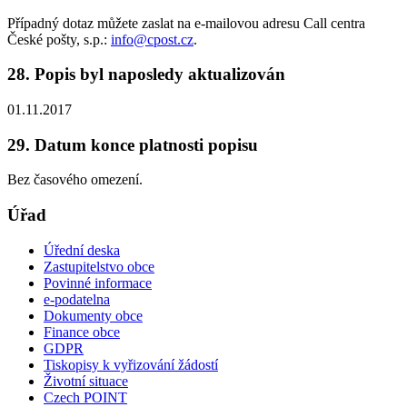
Případný dotaz můžete zaslat na e-mailovou adresu Call centra
České pošty, s.p.:
info@cpost.cz
.
28. Popis byl naposledy aktualizován
01.11.2017
29. Datum konce platnosti popisu
Bez časového omezení.
Úřad
Úřední deska
Zastupitelstvo obce
Povinné informace
e-podatelna
Dokumenty obce
Finance obce
GDPR
Tiskopisy k vyřizování žádostí
Životní situace
Czech POINT