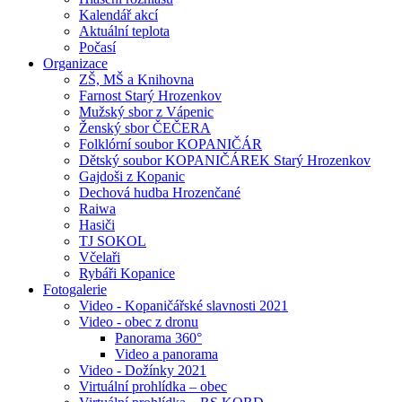
Kalendář akcí
Aktuální teplota
Počasí
Organizace
ZŠ, MŠ a Knihovna
Farnost Starý Hrozenkov
Mužský sbor z Vápenic
Ženský sbor ČEČERA
Folklórní soubor KOPANIČÁR
Dětský soubor KOPANIČÁREK Starý Hrozenkov
Gajdoši z Kopanic
Dechová hudba Hrozenčané
Raiwa
Hasiči
TJ SOKOL
Včelaři
Rybáři Kopanice
Fotogalerie
Video - Kopaničářské slavnosti 2021
Video - obec z dronu
Panorama 360°
Video a panorama
Video - Dožínky 2021
Virtuální prohlídka – obec