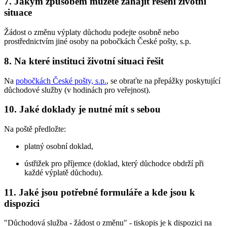
7. Jakým způsobem můžete zahájit řešení životní
situace
Žádost o změnu výplaty důchodu podejte osobně nebo
prostřednictvím jiné osoby na pobočkách České pošty, s.p.
8. Na které instituci životní situaci řešit
Na
pobočkách České pošty, s.p.
, se obraťte na přepážky poskytující
důchodové služby (v hodinách pro veřejnost).
10. Jaké doklady je nutné mít s sebou
Na poště předložte:
platný osobní doklad,
ústřižek pro příjemce (doklad, který důchodce obdrží při
každé výplatě důchodu).
11. Jaké jsou potřebné formuláře a kde jsou k
dispozici
"Důchodová služba - žádost o změnu" - tiskopis je k dispozici na