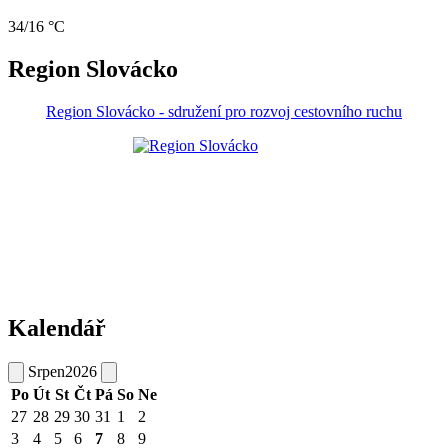
34/16 °C
Region Slovácko
Region Slovácko - sdružení pro rozvoj cestovního ruchu
Kalendář
Srpen
2026
Po
Út
St
Čt
Pá
So
Ne
27
28
29
30
31
1
2
3
4
5
6
7
8
9