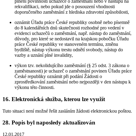
plnění povinností uchazeče o zaměstnání nebo v nástupu na
rekvalifikaci, nebo pokud jde o posouzení vhodnosti
doporučeného zaměstnání z hlediska zdravotní způsobilosti,
oznámit Úřadu práce České republiky osobně nebo písemně
do 8 kalendářních dnů skutečnosti rozhodné pro vedení v
evidenci uchazečů o zaměstnání, např. nástup do zaměstnání,
důvody, pro které se nedostavil na krajskou pobočku Úřadu
práce České republiky ve stanoveném termínu, změnu
bydliště, nástup výkonu trestu odnětí svobody, nástup do
vazby a uznání plné invalidity,
výkon tzv. nekolidujícího zaměstnání (§ 25 odst. 3 zákona o
zaměstnanosti) je uchazeč o zaměstnání povinen Úřadu práce
České republiky oznámit při podání Žádosti o
zprostředkování zaměstnání nebo nejpozději v den nástupu k
výkonu této činnosti.
16. Elektronická služba, kterou lze využít
Tuto situaci není možné řešit zasláním žádosti elektronickou poštou.
28. Popis byl naposledy aktualizován
12.01.2017