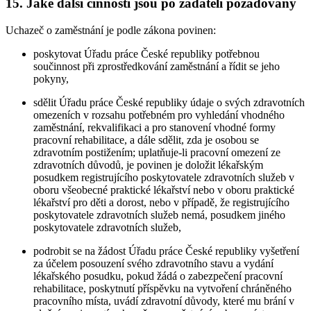
15. Jaké další činnosti jsou po žadateli požadovány
Uchazeč o zaměstnání je podle zákona povinen:
poskytovat Úřadu práce České republiky potřebnou
součinnost při zprostředkování zaměstnání a řídit se jeho
pokyny,
sdělit Úřadu práce České republiky údaje o svých zdravotních
omezeních v rozsahu potřebném pro vyhledání vhodného
zaměstnání, rekvalifikaci a pro stanovení vhodné formy
pracovní rehabilitace, a dále sdělit, zda je osobou se
zdravotním postižením; uplatňuje-li pracovní omezení ze
zdravotních důvodů, je povinen je doložit lékařským
posudkem registrujícího poskytovatele zdravotních služeb v
oboru všeobecné praktické lékařství nebo v oboru praktické
lékařství pro děti a dorost, nebo v případě, že registrujícího
poskytovatele zdravotních služeb nemá, posudkem jiného
poskytovatele zdravotních služeb,
podrobit se na žádost Úřadu práce České republiky vyšetření
za účelem posouzení svého zdravotního stavu a vydání
lékařského posudku, pokud žádá o zabezpečení pracovní
rehabilitace, poskytnutí příspěvku na vytvoření chráněného
pracovního místa, uvádí zdravotní důvody, které mu brání v