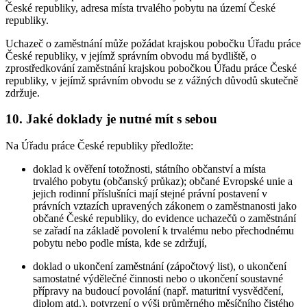
České republiky, adresa místa trvalého pobytu na území České
republiky.
Uchazeč o zaměstnání může požádat krajskou pobočku Úřadu práce
České republiky, v jejímž správním obvodu má bydliště, o
zprostředkování zaměstnání krajskou pobočkou Úřadu práce České
republiky, v jejímž správním obvodu se z vážných důvodů skutečně
zdržuje.
10. Jaké doklady je nutné mít s sebou
Na Úřadu práce České republiky předložte:
doklad k ověření totožnosti, státního občanství a místa
trvalého pobytu (občanský průkaz); občané Evropské unie a
jejich rodinní příslušníci mají stejné právní postavení v
právních vztazích upravených zákonem o zaměstnanosti jako
občané České republiky, do evidence uchazečů o zaměstnání
se zařadí na základě povolení k trvalému nebo přechodnému
pobytu nebo podle místa, kde se zdržují,
doklad o ukončení zaměstnání (zápočtový list), o ukončení
samostatné výdělečné činnosti nebo o ukončení soustavné
přípravy na budoucí povolání (např. maturitní vysvědčení,
diplom atd.), potvrzení o výši průměrného měsíčního čistého