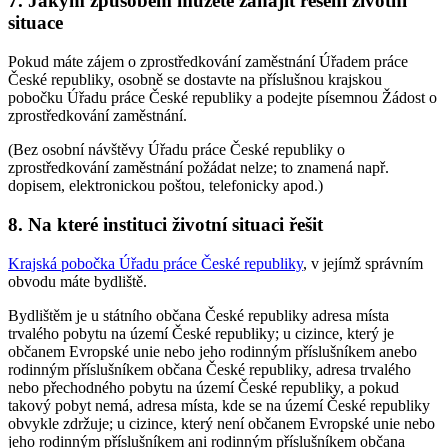
7. Jakým způsobem můžete zahájit řešení životní
situace
Pokud máte zájem o zprostředkování zaměstnání Úřadem práce
České republiky, osobně se dostavte na příslušnou krajskou
pobočku Úřadu práce České republiky a podejte písemnou Žádost o
zprostředkování zaměstnání.
(Bez osobní návštěvy Úřadu práce České republiky o
zprostředkování zaměstnání požádat nelze; to znamená např.
dopisem, elektronickou poštou, telefonicky apod.)
8. Na které instituci životní situaci řešit
Krajská pobočka Úřadu práce České republiky
, v jejímž správním
obvodu máte bydliště.
Bydlištěm je u státního občana České republiky adresa místa
trvalého pobytu na území České republiky; u cizince, který je
občanem Evropské unie nebo jeho rodinným příslušníkem anebo
rodinným příslušníkem občana České republiky, adresa trvalého
nebo přechodného pobytu na území České republiky, a pokud
takový pobyt nemá, adresa místa, kde se na území České republiky
obvykle zdržuje; u cizince, který není občanem Evropské unie nebo
jeho rodinným příslušníkem ani rodinným příslušníkem občana