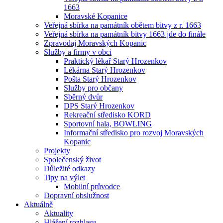
1663
Moravské Kopanice
Veřejná sbírka na památník obětem bitvy z r. 1663
Veřejná sbírka na památník bitvy 1663 jde do finále
Zpravodaj Moravských Kopanic
Služby a firmy v obci
Praktický lékař Starý Hrozenkov
Lékárna Starý Hrozenkov
Pošta Starý Hrozenkov
Služby pro občany
Sběrný dvůr
DPS Starý Hrozenkov
Rekreační středisko KORD
Sportovní hala, BOWLING
Informační středisko pro rozvoj Moravských
Kopanic
Projekty
Společenský život
Důležité odkazy
Tipy na výlet
Mobilní průvodce
Dopravní obslužnost
Aktuálně
Aktuality
Hlášení rozhlasu