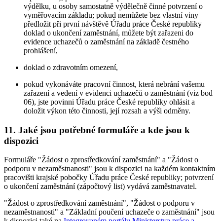
výdělku, u osoby samostatně výdělečně činné potvrzení o
vyměřovacím základu; pokud nemůžete bez vlastní viny
předložit při první návštěvě Úřadu práce České republiky
doklad o ukončení zaměstnání, můžete být zařazeni do
evidence uchazečů o zaměstnání na základě čestného
prohlášení,
doklad o zdravotním omezení,
pokud vykonáváte pracovní činnost, která nebrání vašemu
zařazení a vedení v evidenci uchazečů o zaměstnání (viz bod
06), jste povinni Úřadu práce České republiky ohlásit a
doložit výkon této činnosti, její rozsah a výši odměny.
11. Jaké jsou potřebné formuláře a kde jsou k
dispozici
Formuláře "Žádost o zprostředkování zaměstnání" a "Žádost o
podporu v nezaměstnanosti" jsou k dispozici na každém kontaktním
pracovišti krajské pobočky Úřadu práce České republiky; potvrzení
o ukončení zaměstnání (zápočtový list) vydává zaměstnavatel.
"Žádost o zprostředkování zaměstnání", "Žádost o podporu v
nezaměstnanosti" a "Základní poučení uchazeče o zaměstnání" jsou
k dispozici také na
Integrovaném portálu Ministerstva práce a