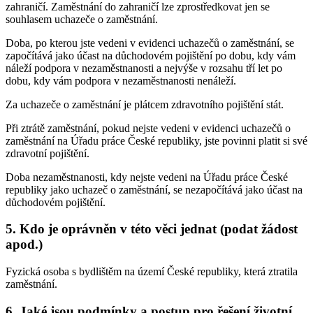
zahraničí. Zaměstnání do zahraničí lze zprostředkovat jen se
souhlasem uchazeče o zaměstnání.
Doba, po kterou jste vedeni v evidenci uchazečů o zaměstnání, se
započítává jako účast na důchodovém pojištění po dobu, kdy vám
náleží podpora v nezaměstnanosti a nejvýše v rozsahu tří let po
dobu, kdy vám podpora v nezaměstnanosti nenáleží.
Za uchazeče o zaměstnání je plátcem zdravotního pojištění stát.
Při ztrátě zaměstnání, pokud nejste vedeni v evidenci uchazečů o
zaměstnání na Úřadu práce České republiky, jste povinni platit si své
zdravotní pojištění.
Doba nezaměstnanosti, kdy nejste vedeni na Úřadu práce České
republiky jako uchazeč o zaměstnání, se nezapočítává jako účast na
důchodovém pojištění.
5. Kdo je oprávněn v této věci jednat (podat žádost
apod.)
Fyzická osoba s bydlištěm na území České republiky, která ztratila
zaměstnání.
6. Jaké jsou podmínky a postup pro řešení životní