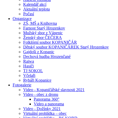
Kalendář akcí
Aktuální teplota
Počasí
Organizace
ZŠ, MŠ a Knihovna
Farnost Starý Hrozenkov
Mužský sbor z Vápenic
Ženský sbor ČEČERA
Folklórní soubor KOPANIČÁR
Dětský soubor KOPANIČÁREK Starý Hrozenkov
Gajdoši z Kopanic
Dechová hudba Hrozenčané
Raiwa
Hasiči
TJ SOKOL
Včelaři
Rybáři Kopanice
Fotogalerie
Video - Kopaničářské slavnosti 2021
Video - obec z dronu
Panorama 360°
Video a panorama
Video - Dožínky 2021
Virtuální prohlídka – obec