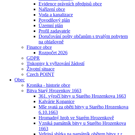
Evidence právních předpisů obce
Nařízení obce
Voda a kanalizace
Povodňový plán
Územní plán
Profil zadavatele
Doručování pošty občanům s trvalým pobytem
na ohlašovně
Finance obce
Rozpočet 2026
GDPR
Tiskopisy k vyřizování žádostí
Životní situace
Czech POINT
Obec
Kronika - historie obce
Bitva Starý Hrozenkov 1663
361. výročí bitvy u Starého Hrozenkova 1663
Kalvárie Kopanice
Mše svatá za oběti bitvy u Starého Hrozenkova
6.10.1663
Hromadný hrob ve Starém Hrozenkově
Vzniká památník bitvy u Starého Hrozenkova
1663
Veřejná sbírka na památník obětem bitvy z r.