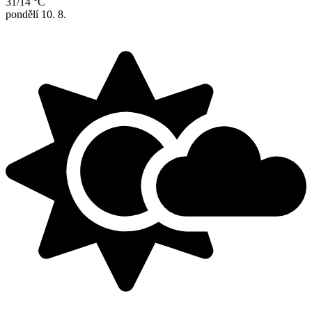
31/14 °C
pondělí
10. 8.