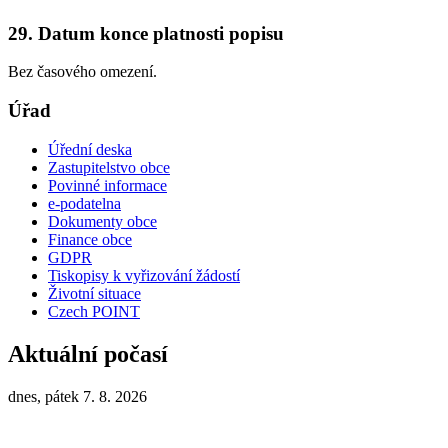
29. Datum konce platnosti popisu
Bez časového omezení.
Úřad
Úřední deska
Zastupitelstvo obce
Povinné informace
e-podatelna
Dokumenty obce
Finance obce
GDPR
Tiskopisy k vyřizování žádostí
Životní situace
Czech POINT
Aktuální počasí
dnes, pátek 7. 8. 2026