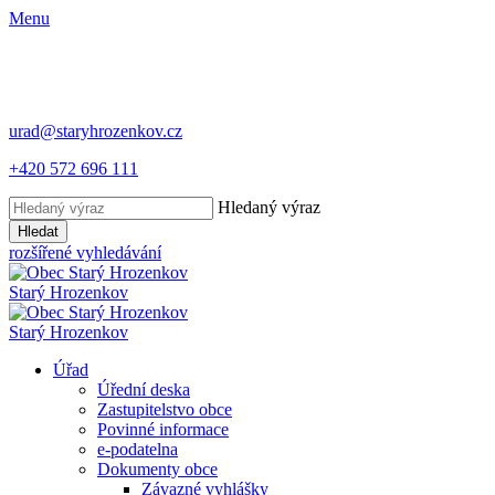
Menu
urad@staryhrozenkov.cz
+420 572 696 111
Hledaný výraz
Hledat
rozšířené vyhledávání
Starý
Hrozenkov
Starý
Hrozenkov
Úřad
Úřední deska
Zastupitelstvo obce
Povinné informace
e-podatelna
Dokumenty obce
Závazné vyhlášky