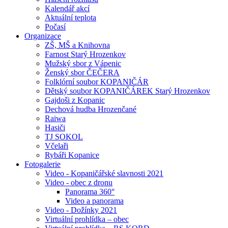
Kalendář akcí
Aktuální teplota
Počasí
Organizace
ZŠ, MŠ a Knihovna
Farnost Starý Hrozenkov
Mužský sbor z Vápenic
Ženský sbor ČEČERA
Folklórní soubor KOPANIČÁR
Dětský soubor KOPANIČÁREK Starý Hrozenkov
Gajdoši z Kopanic
Dechová hudba Hrozenčané
Raiwa
Hasiči
TJ SOKOL
Včelaři
Rybáři Kopanice
Fotogalerie
Video - Kopaničářské slavnosti 2021
Video - obec z dronu
Panorama 360°
Video a panorama
Video - Dožínky 2021
Virtuální prohlídka – obec