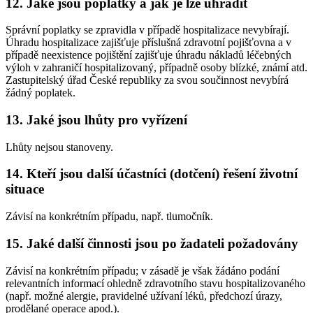
12. Jaké jsou poplatky a jak je lze uhradit
Správní poplatky se zpravidla v případě hospitalizace nevybírají.
Úhradu hospitalizace zajišťuje příslušná zdravotní pojišťovna a v
případě neexistence pojištění zajišťuje úhradu nákladů léčebných
výloh v zahraničí hospitalizovaný, případně osoby blízké, známí atd.
Zastupitelský úřad České republiky za svou součinnost nevybírá
žádný poplatek.
13. Jaké jsou lhůty pro vyřízení
Lhůty nejsou stanoveny.
14. Kteří jsou další účastníci (dotčení) řešení životní
situace
Závisí na konkrétním případu, např. tlumočník.
15. Jaké další činnosti jsou po žadateli požadovány
Závisí na konkrétním případu; v zásadě je však žádáno podání
relevantních informací ohledně zdravotního stavu hospitalizovaného
(např. možné alergie, pravidelné užívaní léků, předchozí úrazy,
prodělané operace apod.).