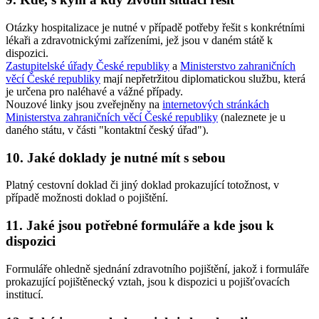
Otázky hospitalizace je nutné v případě potřeby řešit s konkrétními
lékaři a zdravotnickými zařízeními, jež jsou v daném státě k
dispozici.
Zastupitelské úřady České republiky
a
Ministerstvo zahraničních
věcí České republiky
mají nepřetržitou diplomatickou službu, která
je určena pro naléhavé a vážné případy.
Nouzové linky jsou zveřejněny na
internetových stránkách
Ministerstva zahraničních věcí České republiky
(naleznete je u
daného státu, v části "kontaktní český úřad").
10. Jaké doklady je nutné mít s sebou
Platný cestovní doklad či jiný doklad prokazující totožnost, v
případě možnosti doklad o pojištění.
11. Jaké jsou potřebné formuláře a kde jsou k
dispozici
Formuláře ohledně sjednání zdravotního pojištění, jakož i formuláře
prokazující pojištěnecký vztah, jsou k dispozici u pojišťovacích
institucí.