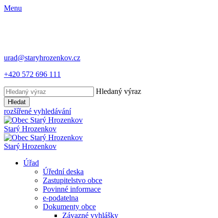
Menu
urad@staryhrozenkov.cz
+420 572 696 111
Hledaný výraz
Hledat
rozšířené vyhledávání
Starý
Hrozenkov
Starý
Hrozenkov
Úřad
Úřední deska
Zastupitelstvo obce
Povinné informace
e-podatelna
Dokumenty obce
Závazné vyhlášky