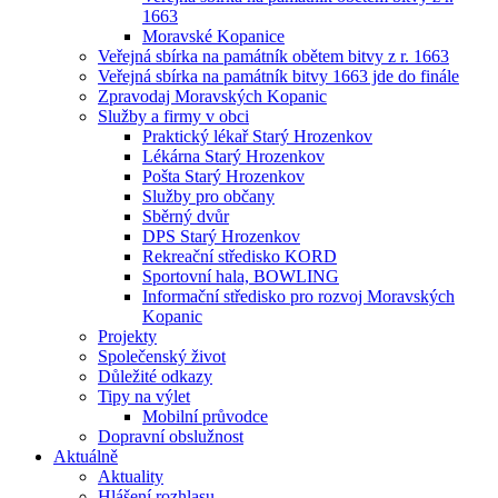
1663
Moravské Kopanice
Veřejná sbírka na památník obětem bitvy z r. 1663
Veřejná sbírka na památník bitvy 1663 jde do finále
Zpravodaj Moravských Kopanic
Služby a firmy v obci
Praktický lékař Starý Hrozenkov
Lékárna Starý Hrozenkov
Pošta Starý Hrozenkov
Služby pro občany
Sběrný dvůr
DPS Starý Hrozenkov
Rekreační středisko KORD
Sportovní hala, BOWLING
Informační středisko pro rozvoj Moravských
Kopanic
Projekty
Společenský život
Důležité odkazy
Tipy na výlet
Mobilní průvodce
Dopravní obslužnost
Aktuálně
Aktuality
Hlášení rozhlasu