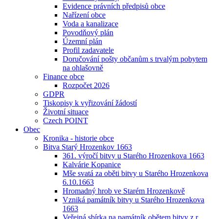
Evidence právních předpisů obce
Nařízení obce
Voda a kanalizace
Povodňový plán
Územní plán
Profil zadavatele
Doručování pošty občanům s trvalým pobytem
na ohlašovně
Finance obce
Rozpočet 2026
GDPR
Tiskopisy k vyřizování žádostí
Životní situace
Czech POINT
Obec
Kronika - historie obce
Bitva Starý Hrozenkov 1663
361. výročí bitvy u Starého Hrozenkova 1663
Kalvárie Kopanice
Mše svatá za oběti bitvy u Starého Hrozenkova
6.10.1663
Hromadný hrob ve Starém Hrozenkově
Vzniká památník bitvy u Starého Hrozenkova
1663
Veřejná sbírka na památník obětem bitvy z r.