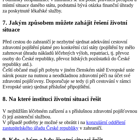
místní situace daného státu, podstatná bývá otázka finanční úhrady
za poskytnuté lékařské služby.
7. Jakým způsobem můžete zahájit řešení životní
situace
Před cestou do zahraničí je nezbytné sjednat adekvátní cestovní
zdravotní pojištění platné pro konkrétní cizí státy (pojištění by mělo
zahrnovat úhradu nákladů léčebných výloh, repatriaci, tj. převoz
osoby do České republiky, převoz lidských pozůstatků do České
republiky atd.).
Čeští občané mají při pobytu v jiném členském státě Evropské unie
nárok pouze na nutnou a neodkladnou zdravotní péči na účet své
zdravotní pojišťovny. Doporučuje se tedy (i při cestování v rámci
Evropské unie) sjednat příslušné připojištění.
8. Na které instituci životní situaci řešit
V nejbližším léčebném zařízení a s příslušnou zdravotní pojišťovnou
či její asistenční službou.
V případě potřeby je možné se obrátit i na
konzulární oddělení
zastupitelského úřadu České republiky
v zahraničí.
9. Kde, s kým a kdy životní situaci řešit