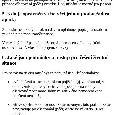
případě ošetřování (péče) vystřídají. Vystřídání je možné jen jednou.
5. Kdo je oprávněn v této věci jednat (podat žádost
apod.)
Zaměstnanec, který nárok na dávku uplatňuje, popř. jiná osoba na
základě plné moci zaměstnance.
V závažných případech může orgán nemocenského pojištění
ustanovit tzv. "zvláštního příjemce dávky".
6. Jaké jsou podmínky a postup pro řešení životní
situace
Pro nárok na dávku musí být splněny následující podmínky:
trvání účasti na nemocenském pojištění (tj. zaměstnání) v
době vzniku potřeby ošetřování (péče) člena rodiny;
ošetřovné z ochranné lhůty ze zaniklého nemocenského
pojištění nenáleží,
žití ve společné domácnosti s ošetřovaným; tato podmínka se
nevyžaduje při ošetřování (péči) dítěte ve věku do 10 let
rodičem,