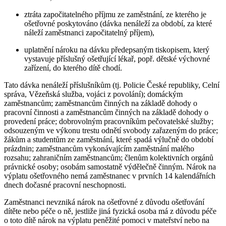
ztráta započitatelného příjmu ze zaměstnání, ze kterého je
ošetřovné poskytováno (dávka nenáleží za období, za které
náleží zaměstnanci započitatelný příjem),
uplatnění nároku na dávku předepsaným tiskopisem, který
vystavuje příslušný ošetřující lékař, popř. dětské výchovné
zařízení, do kterého dítě chodí.
Tato dávka nenáleží příslušníkům (tj. Policie České republiky, Celní
správa, Vězeňská služba, vojáci z povolání); domáckým
zaměstnancům; zaměstnancům činných na základě dohody o
pracovní činnosti a zaměstnancům činných na základě dohody o
provedení práce; dobrovolným pracovníkům pečovatelské služby;
odsouzeným ve výkonu trestu odnětí svobody zařazeným do práce;
žákům a studentům ze zaměstnání, které spadá výlučně do období
prázdnin; zaměstnancům vykonávajícím zaměstnání malého
rozsahu; zahraničním zaměstnancům; členům kolektivních orgánů
právnické osoby; osobám samostatně výdělečně činným. Nárok na
výplatu ošetřovného nemá zaměstnanec v prvních 14 kalendářních
dnech dočasné pracovní neschopnosti.
Zaměstnanci nevzniká nárok na ošetřovné z důvodu ošetřování
dítěte nebo péče o ně, jestliže jiná fyzická osoba má z důvodu péče
o toto dítě nárok na výplatu peněžité pomoci v mateřství nebo na