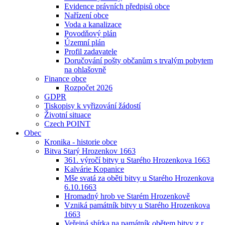
Evidence právních předpisů obce
Nařízení obce
Voda a kanalizace
Povodňový plán
Územní plán
Profil zadavatele
Doručování pošty občanům s trvalým pobytem
na ohlašovně
Finance obce
Rozpočet 2026
GDPR
Tiskopisy k vyřizování žádostí
Životní situace
Czech POINT
Obec
Kronika - historie obce
Bitva Starý Hrozenkov 1663
361. výročí bitvy u Starého Hrozenkova 1663
Kalvárie Kopanice
Mše svatá za oběti bitvy u Starého Hrozenkova
6.10.1663
Hromadný hrob ve Starém Hrozenkově
Vzniká památník bitvy u Starého Hrozenkova
1663
Veřejná sbírka na památník obětem bitvy z r.