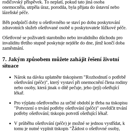
rodičovský příspěvek. To neplatí, pokud tato jiná osoba
onemocněla, utrpěla úraz, porodila, byla přijata do ústavní nebo
lázeňské péče.
Běh podpůrčí doby u ošetřovného se staví po dobu poskytování
zdravotních služeb ošetřované osobě u poskytovatele lůžkové péče.
Ošetřovné se poživateli starobního nebo invalidního důchodu pro
invaliditu třetího stupně poskytuje nejdéle do dne, jímž končí doba
zaměstnání.
7. Jakým způsobem můžete zahájit řešení životní
situace
Nárok na dávku uplatněte tiskopisem "Rozhodnutí o potřebě
ošetřování (péče)", který vystaví při onemocnění člena rodiny
nebo osoby, která jinak o dítě pečuje, jeho (její) ošetřující
lékař.
Pro výplatu ošetřovného za určité období je třeba na tiskopisu
"Potvrzení o trvání potřeby ošetřování (péče)" osvědčit trvání
potřeby ošetřování; tiskopis potvrdí ošetřující lékař.
V průběhu ošetřování (péče) je možné se jednou vystřídat, k
tomu je nutné vyplnit tiskopis "Žádost o ošetřovné osoby,