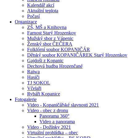
Kalendář akcí
Aktuální teplota
Počasí
Organizace
ZŠ, MŠ a Knihovna
Farnost Starý Hrozenkov
Mužský sbor z Vápenic
Ženský sbor ČEČERA
Folklórní soubor KOPANIČÁR
Dětský soubor KOPANIČÁREK Starý Hrozenkov
Gajdoši z Kopanic
Dechová hudba Hrozenčané
Raiwa
Hasiči
TJ SOKOL
Včelaři
Rybáři Kopanice
Fotogalerie
Video - Kopaničářské slavnosti 2021
Video - obec z dronu
Panorama 360°
Video a panorama
Video - Dožínky 2021
Virtuální prohlídka – obec