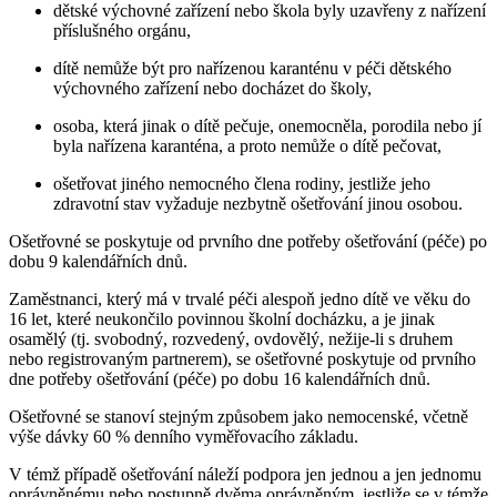
dětské výchovné zařízení nebo škola byly uzavřeny z nařízení
příslušného orgánu,
dítě nemůže být pro nařízenou karanténu v péči dětského
výchovného zařízení nebo docházet do školy,
osoba, která jinak o dítě pečuje, onemocněla, porodila nebo jí
byla nařízena karanténa, a proto nemůže o dítě pečovat,
ošetřovat jiného nemocného člena rodiny, jestliže jeho
zdravotní stav vyžaduje nezbytně ošetřování jinou osobou.
Ošetřovné se poskytuje od prvního dne potřeby ošetřování (péče) po
dobu 9 kalendářních dnů.
Zaměstnanci, který má v trvalé péči alespoň jedno dítě ve věku do
16 let, které neukončilo povinnou školní docházku, a je jinak
osamělý (tj. svobodný, rozvedený, ovdovělý, nežije-li s druhem
nebo registrovaným partnerem), se ošetřovné poskytuje od prvního
dne potřeby ošetřování (péče) po dobu 16 kalendářních dnů.
Ošetřovné se stanoví stejným způsobem jako nemocenské, včetně
výše dávky 60 % denního vyměřovacího základu.
V témž případě ošetřování náleží podpora jen jednou a jen jednomu
oprávněnému nebo postupně dvěma oprávněným, jestliže se v témže