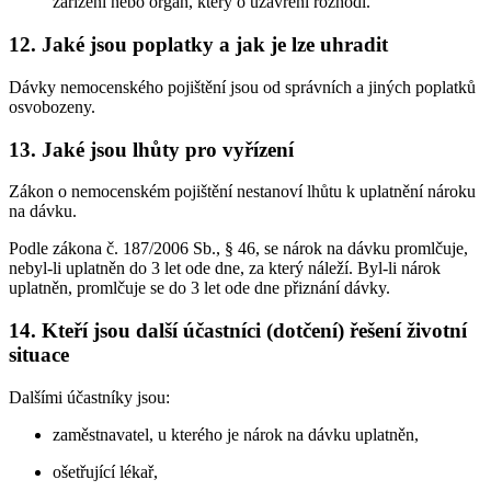
zařízení nebo orgán, který o uzavření rozhodl.
12. Jaké jsou poplatky a jak je lze uhradit
Dávky nemocenského pojištění jsou od správních a jiných poplatků
osvobozeny.
13. Jaké jsou lhůty pro vyřízení
Zákon o nemocenském pojištění nestanoví lhůtu k uplatnění nároku
na dávku.
Podle zákona č. 187/2006 Sb., § 46, se nárok na dávku promlčuje,
nebyl-li uplatněn do 3 let ode dne, za který náleží. Byl-li nárok
uplatněn, promlčuje se do 3 let ode dne přiznání dávky.
14. Kteří jsou další účastníci (dotčení) řešení životní
situace
Dalšími účastníky jsou:
zaměstnavatel, u kterého je nárok na dávku uplatněn,
ošetřující lékař,