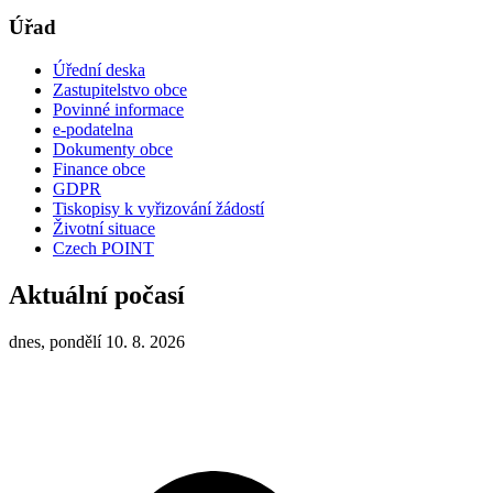
Úřad
Úřední deska
Zastupitelstvo obce
Povinné informace
e-podatelna
Dokumenty obce
Finance obce
GDPR
Tiskopisy k vyřizování žádostí
Životní situace
Czech POINT
Aktuální počasí
dnes, pondělí 10. 8. 2026