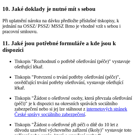
10. Jaké doklady je nutné mít s sebou
Při uplatnění nároku na dávku předložte příslušné tiskopisy, k
jednání na OSSZ/ PSSZ/ MSSZ Brno je vhodné vzít s sebou i
pracovní smlouvu.
11. Jaké jsou potřebné formuláře a kde jsou k
dispozici
Tiskopis "Rozhodnutí o potřebě ošetřování (péče)" vystavuje
ošetřující lékař.
Tiskopis "Potvrzení o trvání potřeby ošetřování (péče)",
osvědčující trvání potřeby ošetřování, vystavuje ošetřující
lékař.
Tiskopis "Žádost o ošetřovné osoby, která převzala ošetřování
(péči)" je k dispozici na okresních správách sociálního
zabezpečení nebo si jej lze stáhnout z
internetových stránek
České správy sociálního zabezpečení
.
Tiskopis "Žádost o ošetřovné při péči o dítě do 10 let z
důvodu uzavření výchovného zařízení (školy)" vystavuje toto