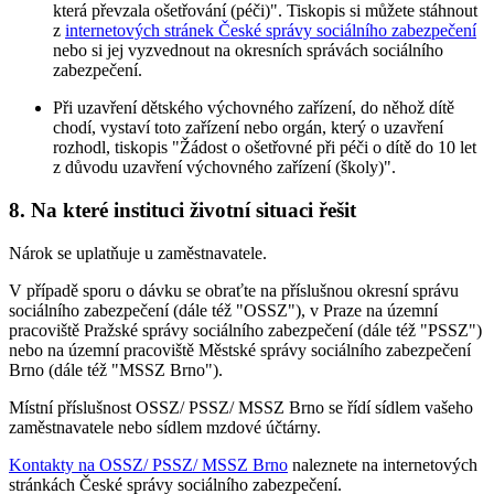
která převzala ošetřování (péči)". Tiskopis si můžete stáhnout
z
internetových stránek České správy sociálního zabezpečení
nebo si jej vyzvednout na okresních správách sociálního
zabezpečení.
Při uzavření dětského výchovného zařízení, do něhož dítě
chodí, vystaví toto zařízení nebo orgán, který o uzavření
rozhodl, tiskopis "Žádost o ošetřovné při péči o dítě do 10 let
z důvodu uzavření výchovného zařízení (školy)".
8. Na které instituci životní situaci řešit
Nárok se uplatňuje u zaměstnavatele.
V případě sporu o dávku se obraťte na příslušnou okresní správu
sociálního zabezpečení (dále též "OSSZ"), v Praze na územní
pracoviště Pražské správy sociálního zabezpečení (dále též "PSSZ")
nebo na územní pracoviště Městské správy sociálního zabezpečení
Brno (dále též "MSSZ Brno").
Místní příslušnost OSSZ/ PSSZ/ MSSZ Brno se řídí sídlem vašeho
zaměstnavatele nebo sídlem mzdové účtárny.
Kontakty na OSSZ/ PSSZ/ MSSZ Brno
naleznete na internetových
stránkách České správy sociálního zabezpečení.