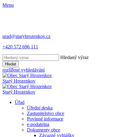
Menu
urad@staryhrozenkov.cz
+420 572 696 111
Hledaný výraz
Hledat
rozšířené vyhledávání
Starý
Hrozenkov
Starý
Hrozenkov
Úřad
Úřední deska
Zastupitelstvo obce
Povinné informace
e-podatelna
Dokumenty obce
Závazné vyhlášky