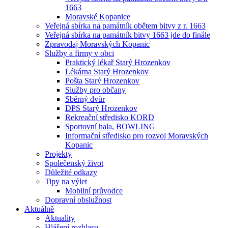
1663
Moravské Kopanice
Veřejná sbírka na památník obětem bitvy z r. 1663
Veřejná sbírka na památník bitvy 1663 jde do finále
Zpravodaj Moravských Kopanic
Služby a firmy v obci
Praktický lékař Starý Hrozenkov
Lékárna Starý Hrozenkov
Pošta Starý Hrozenkov
Služby pro občany
Sběrný dvůr
DPS Starý Hrozenkov
Rekreační středisko KORD
Sportovní hala, BOWLING
Informační středisko pro rozvoj Moravských
Kopanic
Projekty
Společenský život
Důležité odkazy
Tipy na výlet
Mobilní průvodce
Dopravní obslužnost
Aktuálně
Aktuality
Hlášení rozhlasu