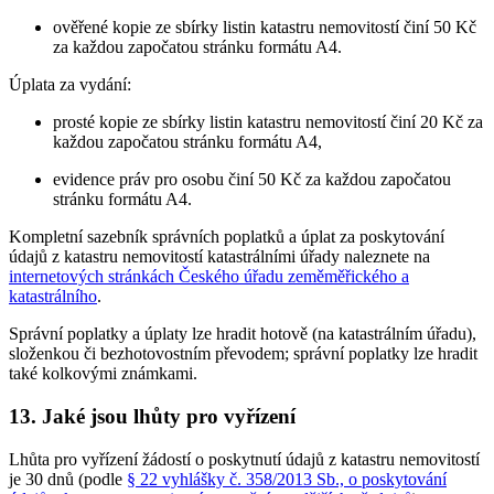
ověřené kopie ze sbírky listin katastru nemovitostí činí 50 Kč
za každou započatou stránku formátu A4.
Úplata za vydání:
prosté kopie ze sbírky listin katastru nemovitostí činí 20 Kč za
každou započatou stránku formátu A4,
evidence práv pro osobu činí 50 Kč za každou započatou
stránku formátu A4.
Kompletní sazebník správních poplatků a úplat za poskytování
údajů z katastru nemovitostí katastrálními úřady naleznete na
internetových stránkách Českého úřadu zeměměřického a
katastrálního
.
Správní poplatky a úplaty lze hradit hotově (na katastrálním úřadu),
složenkou či bezhotovostním převodem; správní poplatky lze hradit
také kolkovými známkami.
13. Jaké jsou lhůty pro vyřízení
Lhůta pro vyřízení žádostí o poskytnutí údajů z katastru nemovitostí
je 30 dnů (podle
§ 22 vyhlášky č. 358/2013 Sb., o poskytování