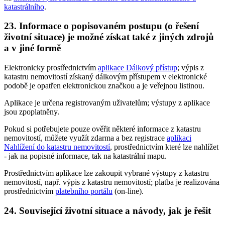
katastrálního
.
23. Informace o popisovaném postupu (o řešení
životní situace) je možné získat také z jiných zdrojů
a v jiné formě
Elektronicky prostřednictvím
aplikace Dálkový přístup
; výpis z
katastru nemovitostí získaný dálkovým přístupem v elektronické
podobě je opatřen elektronickou značkou a je veřejnou listinou.
Aplikace je určena registrovaným uživatelům; výstupy z aplikace
jsou zpoplatněny.
Pokud si potřebujete pouze ověřit některé informace z katastru
nemovitostí, můžete využít zdarma a bez registrace
aplikaci
Nahlížení do katastru nemovitostí
, prostřednictvím které lze nahlížet
- jak na popisné informace, tak na katastrální mapu.
Prostřednictvím aplikace lze zakoupit vybrané výstupy z katastru
nemovitostí, např. výpis z katastru nemovitostí; platba je realizována
prostřednictvím
platebního portálu
(on-line).
24. Související životní situace a návody, jak je řešit