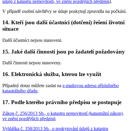
údajů z katastru nemovitostí, ve znění pozdějších předpisů
).
V případě osobní návštěvy se údaje poskytují zpravidla na počkání.
14. Kteří jsou další účastníci (dotčení) řešení životní
situace
Další účastníci nejsou stanoveni.
15. Jaké další činnosti jsou po žadateli požadovány
Další činnosti nejsou stanoveny.
16. Elektronická služba, kterou lze využít
Případný dotaz můžete zaslat na
e-mailovou adresu příslušného
katastrálního úřadu
.
17. Podle kterého právního předpisu se postupuje
Zákon č. 256/2013 Sb., o katastru nemovitostí (katastrální zákon),
ve znění pozdějších předpisů
Vyhláška č. 358/2013 Sb., o poskytování údajů z katastru