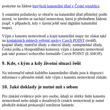
poskytne na žádost
kterýkoli katastrální úřad v České republice
.
S ostatními požadavky se obraťte na katastrální úřad příslušný podle
území, ve kterém se nachází nemovitost, která je předmětem žádosti
(např. v případech, kdy v území ještě není digitální katastrální
mapa).
Výpis z katastru nemovitostí a kopii katastrální mapy lze získat také
na
kontaktních místech veřejné správy Czech POINT
(notáři,
krajské úřady, matriční úřady a obecní úřady, zastupitelské úřady,
Česká pošta a Hospodářská komora); výpis z katastru nemovitostí
pak také pomocí webového formuláře Czech POINT (E-SHOP).
9. Kde, s kým a kdy životní situaci řešit
Na informační tabuli každého katastrálního úřadu jsou k dispozici
informace o přesném místě, kde výpis z katastru nemovitostí získáte.
10. Jaké doklady je nutné mít s sebou
Pro získání evidence práv pro osobu, údajů ze sbírky listin katastru
nemovitostí nebo údajů o dosažených cenách nemovitostí je nutné
předložit doklad prokazující totožnost žadatele.