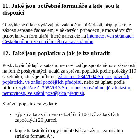
11. Jaké jsou potřebné formuláře a kde jsou k
dispozici
Obvykle se údaje vydávají na základě ústní žádosti, příp. písemné
žádosti sepsané žadatelem; v některých případech je možné využít
nepovinných formulářů, které naleznete na
internetových stránkách
Českého úřadu zeměměřického a katastrálního
.
12. Jaké jsou poplatky a jak je lze uhradit
Poskytování údajů z katastru nemovitostí je zpoplatněno v závislosti
na formě poskytnutých údajů za správní poplatek podle položky 119
sazebníku, který je přílohou
zákona č. 634/2004 Sb., o správních
poplatcích, ve znění pozdějších předpisů
, nebo za úplatu podle
příloh k
vyhlášce č. 358/2013 Sb., o poskytování údajů z katastru
nemovitostí, ve znění pozdějších předpisů
.
Správní poplatek za vydání:
výpisu z katastru nemovitostí činí 100 Kč za každých
započatých 20 parcel,
kopie katastrální mapy činí 50 Kč za každou započatou
stránku formátu A4,