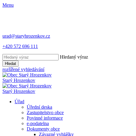
Menu
urad@staryhrozenkov.cz
+420 572 696 111
Hledaný výraz
Hledat
rozšířené vyhledávání
Starý
Hrozenkov
Starý
Hrozenkov
Úřad
Úřední deska
Zastupitelstvo obce
Povinné informace
e-podatelna
Dokumenty obce
Závazné vyhlášky