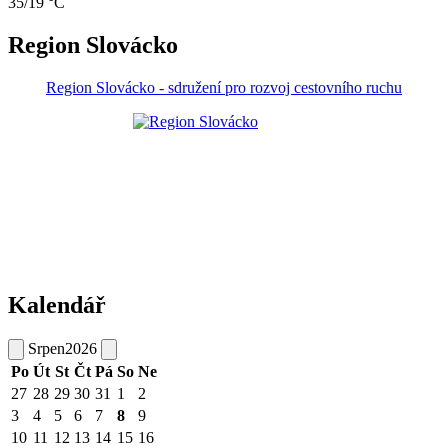
35/19 °C
Region Slovácko
Region Slovácko - sdružení pro rozvoj cestovního ruchu
Kalendář
Srpen
2026
Po
Út
St
Čt
Pá
So
Ne
27
28
29
30
31
1
2
3
4
5
6
7
8
9
10
11
12
13
14
15
16