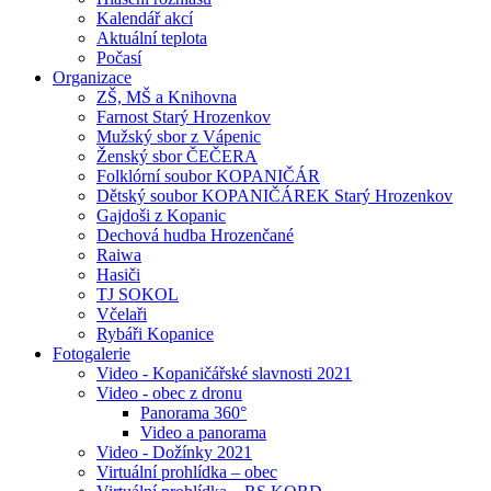
Kalendář akcí
Aktuální teplota
Počasí
Organizace
ZŠ, MŠ a Knihovna
Farnost Starý Hrozenkov
Mužský sbor z Vápenic
Ženský sbor ČEČERA
Folklórní soubor KOPANIČÁR
Dětský soubor KOPANIČÁREK Starý Hrozenkov
Gajdoši z Kopanic
Dechová hudba Hrozenčané
Raiwa
Hasiči
TJ SOKOL
Včelaři
Rybáři Kopanice
Fotogalerie
Video - Kopaničářské slavnosti 2021
Video - obec z dronu
Panorama 360°
Video a panorama
Video - Dožínky 2021
Virtuální prohlídka – obec