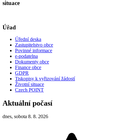
situace
Úřad
Úřední deska
Zastupitelstvo obce
Povinné informace
e-podatelna
Dokumenty obce
Finance obce
GDPR
Tiskopisy k vyřizování žádostí
Životní situace
Czech POINT
Aktuální počasí
dnes, sobota 8. 8. 2026