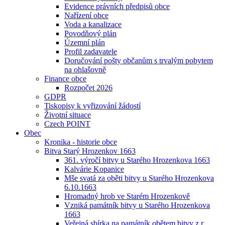
Evidence právních předpisů obce
Nařízení obce
Voda a kanalizace
Povodňový plán
Územní plán
Profil zadavatele
Doručování pošty občanům s trvalým pobytem
na ohlašovně
Finance obce
Rozpočet 2026
GDPR
Tiskopisy k vyřizování žádostí
Životní situace
Czech POINT
Obec
Kronika - historie obce
Bitva Starý Hrozenkov 1663
361. výročí bitvy u Starého Hrozenkova 1663
Kalvárie Kopanice
Mše svatá za oběti bitvy u Starého Hrozenkova
6.10.1663
Hromadný hrob ve Starém Hrozenkově
Vzniká památník bitvy u Starého Hrozenkova
1663
Veřejná sbírka na památník obětem bitvy z r.