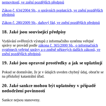
nemovitostí, ve znění pozdějších předpisů
Zákon č. 634/2004 Sb., o správních poplatcích, ve znění pozdějších
předpisů
Zákon č. 280/2009 Sb., daňový řád, ve znění pozdějších předpisů
18. Jaké jsou související předpisy
Vydávání ověřených výstupů z informačního systému veřejné
správy se provádí podle
zákona č. 365/2000 Sb., o informačních
systémech veřejné správy a o změně některých dalších zákonů, ve
znění pozdějších předpisů
.
19. Jaké jsou opravné prostředky a jak se uplatňují
Pokud se domníváte, že je v údajích uveden chybný údaj, obraťte se
na příslušný katastrální úřad.
20. Jaké sankce mohou být uplatněny v případě
nedodržení povinností
Sankce nejsou stanoveny.