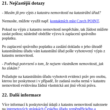
21. Nejčastější dotazy
- Musím jít pro výpis z katastru nemovitostí na katastrální úřad?
Nemusíte, můžete využít např.
kontaktních míst Czech POINT
.
Pokud na výpis z katastru nemovitostí nespěcháte, tak žádost můžete
zaslat poštou; následně obdržíte výzvu k zaplacení správního
poplatku.
Po zaplacení správního poplatku a zaslání dokladu o jeho úhradě
katastrálnímu úřadu vám katastrální úřad pošle vyhotovený výpis z
katastru nemovitostí.
- Potřebuji potvrzení o tom, že nejsem vlastníkem nemovitosti, jak
ho získám?
Požadujte na katastrálním úřadu vyhotovit evidenci práv pro osobu,
kterou lze poskytnout i v případě, že zadaná osoba nemá v katastru
nemovitostí evidována žádná vlastnická ani jiná věcná práva.
22. Další informace
Více informací k poskytování údajů z katastru nemovitostí naleznete
na
internetových stránkách Českého úřadu zeměměřického a