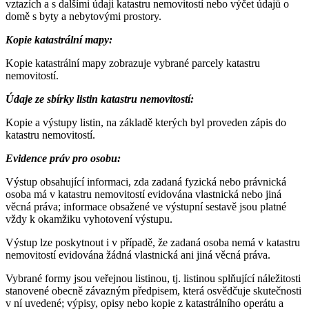
vztazích a s dalšími údaji katastru nemovitostí nebo výčet údajů o
domě s byty a nebytovými prostory.
Kopie katastrální mapy:
Kopie katastrální mapy zobrazuje vybrané parcely katastru
nemovitostí.
Údaje ze sbírky listin katastru nemovitostí:
Kopie a výstupy listin, na základě kterých byl proveden zápis do
katastru nemovitostí.
Evidence práv pro osobu:
Výstup obsahující informaci, zda zadaná fyzická nebo právnická
osoba má v katastru nemovitostí evidována vlastnická nebo jiná
věcná práva; informace obsažené ve výstupní sestavě jsou platné
vždy k okamžiku vyhotovení výstupu.
Výstup lze poskytnout i v případě, že zadaná osoba nemá v katastru
nemovitostí evidována žádná vlastnická ani jiná věcná práva.
Vybrané formy jsou veřejnou listinou, tj. listinou splňující náležitosti
stanovené obecně závazným předpisem, která osvědčuje skutečnosti
v ní uvedené; výpisy, opisy nebo kopie z katastrálního operátu a