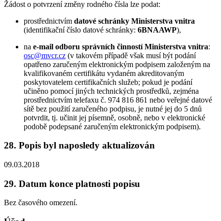
Žádost o potvrzení změny rodného čísla lze podat:
prostřednictvím
datové schránky Ministerstva vnitra
(identifikační číslo datové schránky:
6BNAAWP
),
na
e-mail odboru správních činností Ministerstva vnitra
:
osc@mvcr.cz
(v takovém případě však musí být podání
opatřeno zaručeným elektronickým podpisem založeným na
kvalifikovaném certifikátu vydaném akreditovaným
poskytovatelem certifikačních služeb; pokud je podání
učiněno pomocí jiných technických prostředků, zejména
prostřednictvím telefaxu č. 974 816 861 nebo veřejné datové
sítě bez použití zaručeného podpisu, je nutné jej do 5 dnů
potvrdit, tj. učinit jej písemně, osobně, nebo v elektronické
podobě podepsané zaručeným elektronickým podpisem).
28. Popis byl naposledy aktualizován
09.03.2018
29. Datum konce platnosti popisu
Bez časového omezení.