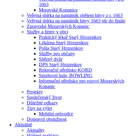
1663
Moravské Kopanice
Veřejná sbírka na památník obětem bitvy z r. 1663
Veřejná sbírka na památník bitvy 1663 jde do finále
Zpravodaj Moravských Kopanic
Služby a firmy v obci
Praktický lékař Starý Hrozenkov
Lékárna Starý Hrozenkov
Pošta Starý Hrozenkov
Služby pro občany
Sběrný dvůr
DPS Starý Hrozenkov
Rekreační středisko KORD
Sportovní hala, BOWLING
Informační středisko pro rozvoj Moravských
Kopanic
Projekty
Společenský život
Důležité odkazy
Tipy na výlet
Mobilní průvodce
Dopravní obslužnost
Aktuálně
Aktuality
Hlášení rozhlasu