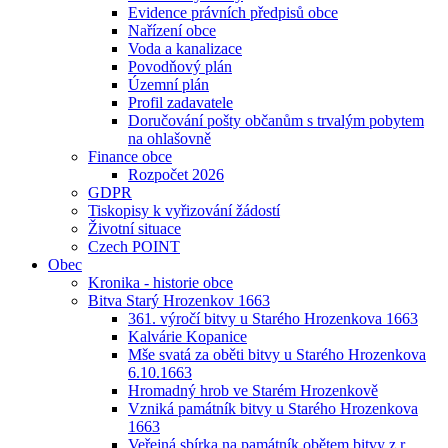
Evidence právních předpisů obce
Nařízení obce
Voda a kanalizace
Povodňový plán
Územní plán
Profil zadavatele
Doručování pošty občanům s trvalým pobytem
na ohlašovně
Finance obce
Rozpočet 2026
GDPR
Tiskopisy k vyřizování žádostí
Životní situace
Czech POINT
Obec
Kronika - historie obce
Bitva Starý Hrozenkov 1663
361. výročí bitvy u Starého Hrozenkova 1663
Kalvárie Kopanice
Mše svatá za oběti bitvy u Starého Hrozenkova
6.10.1663
Hromadný hrob ve Starém Hrozenkově
Vzniká památník bitvy u Starého Hrozenkova
1663
Veřejná sbírka na památník obětem bitvy z r.