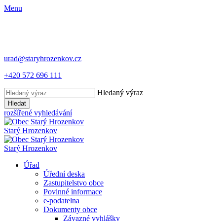
Menu
urad@staryhrozenkov.cz
+420 572 696 111
Hledaný výraz
Hledat
rozšířené vyhledávání
Starý
Hrozenkov
Starý
Hrozenkov
Úřad
Úřední deska
Zastupitelstvo obce
Povinné informace
e-podatelna
Dokumenty obce
Závazné vyhlášky