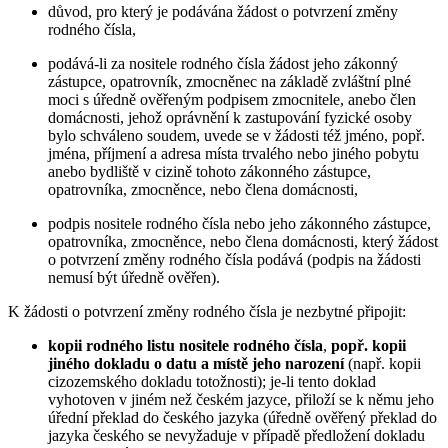
důvod, pro který je podávána žádost o potvrzení změny
rodného čísla,
podává-li za nositele rodného čísla žádost jeho zákonný
zástupce, opatrovník, zmocněnec na základě zvláštní plné
moci s úředně ověřeným podpisem zmocnitele, anebo člen
domácnosti, jehož oprávnění k zastupování fyzické osoby
bylo schváleno soudem, uvede se v žádosti též jméno, popř.
jména, příjmení a adresa místa trvalého nebo jiného pobytu
anebo bydliště v cizině tohoto zákonného zástupce,
opatrovníka, zmocněnce, nebo člena domácnosti,
podpis nositele rodného čísla nebo jeho zákonného zástupce,
opatrovníka, zmocněnce, nebo člena domácnosti, který žádost
o potvrzení změny rodného čísla podává (podpis na žádosti
nemusí být úředně ověřen).
K žádosti o potvrzení změny rodného čísla je nezbytné připojit:
kopii rodného listu nositele rodného čísla
,
popř. kopii
jiného dokladu o datu a místě jeho narození
(např. kopii
cizozemského dokladu totožnosti); je-li tento doklad
vyhotoven v jiném než českém jazyce, přiloží se k němu jeho
úřední překlad do českého jazyka (úředně ověřený překlad do
jazyka českého se nevyžaduje v případě předložení dokladu