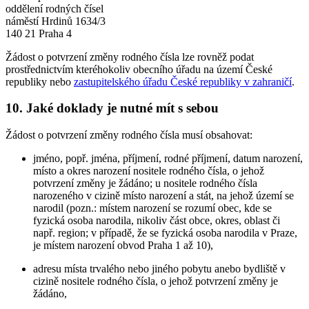
oddělení rodných čísel
náměstí Hrdinů 1634/3
140 21 Praha 4
Žádost o potvrzení změny rodného čísla lze rovněž podat
prostřednictvím kteréhokoliv obecního úřadu na území České
republiky nebo
zastupitelského úřadu České republiky v zahraničí
.
10. Jaké doklady je nutné mít s sebou
Žádost o potvrzení změny rodného čísla musí obsahovat:
jméno, popř. jména, příjmení, rodné příjmení, datum narození,
místo a okres narození nositele rodného čísla, o jehož
potvrzení změny je žádáno; u nositele rodného čísla
narozeného v cizině místo narození a stát, na jehož území se
narodil (pozn.: místem narození se rozumí obec, kde se
fyzická osoba narodila, nikoliv část obce, okres, oblast či
např. region; v případě, že se fyzická osoba narodila v Praze,
je místem narození obvod Praha 1 až 10),
adresu místa trvalého nebo jiného pobytu anebo bydliště v
cizině nositele rodného čísla, o jehož potvrzení změny je
žádáno,