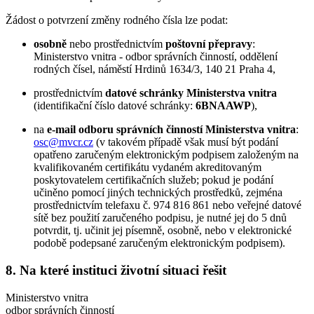
Žádost o potvrzení změny rodného čísla lze podat:
osobně
nebo prostřednictvím
poštovní přepravy
:
Ministerstvo vnitra - odbor správních činností, oddělení
rodných čísel, náměstí Hrdinů 1634/3, 140 21 Praha 4,
prostřednictvím
datové schránky Ministerstva vnitra
(identifikační číslo datové schránky:
6BNAAWP
),
na
e-mail odboru správních činností Ministerstva vnitra
:
osc@mvcr.cz
(v takovém případě však musí být podání
opatřeno zaručeným elektronickým podpisem založeným na
kvalifikovaném certifikátu vydaném akreditovaným
poskytovatelem certifikačních služeb; pokud je podání
učiněno pomocí jiných technických prostředků, zejména
prostřednictvím telefaxu č. 974 816 861 nebo veřejné datové
sítě bez použití zaručeného podpisu, je nutné jej do 5 dnů
potvrdit, tj. učinit jej písemně, osobně, nebo v elektronické
podobě podepsané zaručeným elektronickým podpisem).
8. Na které instituci životní situaci řešit
Ministerstvo vnitra
odbor správních činností