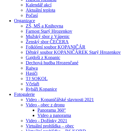
Kalendář akcí
Aktuální teplota
Počasí
Organizace
ZŠ, MŠ a Knihovna
Farnost Starý Hrozenkov
Mužský sbor z Vápenic
Ženský sbor ČEČERA
Folklórní soubor KOPANIČÁR
Dětský soubor KOPANIČÁREK Starý Hrozenkov
Gajdoši z Kopanic
Dechová hudba Hrozenčané
Raiwa
Hasiči
TJ SOKOL
Včelaři
Rybáři Kopanice
Fotogalerie
Video - Kopaničářské slavnosti 2021
Video - obec z dronu
Panorama 360°
Video a panorama
Video - Dožínky 2021
Virtuální prohlídka – obec