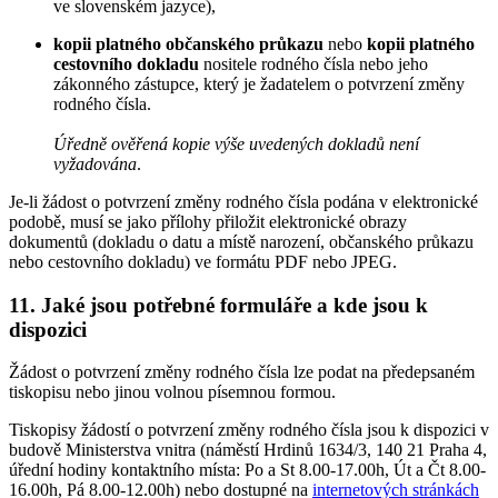
ve slovenském jazyce),
kopii platného občanského průkazu
nebo
kopii platného
cestovního dokladu
nositele rodného čísla nebo jeho
zákonného zástupce, který je žadatelem o potvrzení změny
rodného čísla.
Úředně ověřená kopie výše uvedených dokladů není
vyžadována
.
Je-li žádost o potvrzení změny rodného čísla podána v elektronické
podobě, musí se jako přílohy přiložit elektronické obrazy
dokumentů (dokladu o datu a místě narození, občanského průkazu
nebo cestovního dokladu) ve formátu PDF nebo JPEG.
11. Jaké jsou potřebné formuláře a kde jsou k
dispozici
Žádost o potvrzení změny rodného čísla lze podat na předepsaném
tiskopisu nebo jinou volnou písemnou formou.
Tiskopisy žádostí o potvrzení změny rodného čísla jsou k dispozici v
budově Ministerstva vnitra (náměstí Hrdinů 1634/3, 140 21 Praha 4,
úřední hodiny kontaktního místa: Po a St 8.00-17.00h, Út a Čt 8.00-
16.00h, Pá 8.00-12.00h) nebo dostupné na
internetových stránkách