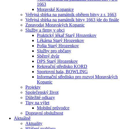
1663
Moravské Kopanice
Veřejná sbírka na památník obětem bitvy z r. 1663
Veřejná sbírka na památník bitvy 1663 jde do finále
Zpravodaj Moravských Kopanic
Služby a firmy v obci
Praktický lékař Starý Hrozenkov
Lékárna Starý Hrozenkov
Pošta Starý Hrozenkov
Služby pro občany
Sběrný dvůr
DPS Starý Hrozenkov
Rekreační středisko KORD
Sportovní hala, BOWLING
Informační středisko pro rozvoj Moravských
Kopanic
Projekty
Společenský život
Důležité odkazy
Tipy na výlet
Mobilní průvodce
Dopravní obslužnost
Aktuálně
Aktuality
Hlášení rozhlasu