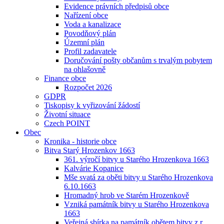
Evidence právních předpisů obce
Nařízení obce
Voda a kanalizace
Povodňový plán
Územní plán
Profil zadavatele
Doručování pošty občanům s trvalým pobytem
na ohlašovně
Finance obce
Rozpočet 2026
GDPR
Tiskopisy k vyřizování žádostí
Životní situace
Czech POINT
Obec
Kronika - historie obce
Bitva Starý Hrozenkov 1663
361. výročí bitvy u Starého Hrozenkova 1663
Kalvárie Kopanice
Mše svatá za oběti bitvy u Starého Hrozenkova
6.10.1663
Hromadný hrob ve Starém Hrozenkově
Vzniká památník bitvy u Starého Hrozenkova
1663
Veřejná sbírka na památník obětem bitvy z r.