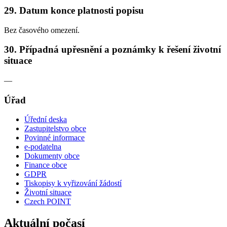
29. Datum konce platnosti popisu
Bez časového omezení.
30. Případná upřesnění a poznámky k řešení životní
situace
—
Úřad
Úřední deska
Zastupitelstvo obce
Povinné informace
e-podatelna
Dokumenty obce
Finance obce
GDPR
Tiskopisy k vyřizování žádostí
Životní situace
Czech POINT
Aktuální počasí