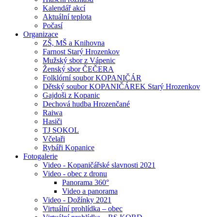
Kalendář akcí
Aktuální teplota
Počasí
Organizace
ZŠ, MŠ a Knihovna
Farnost Starý Hrozenkov
Mužský sbor z Vápenic
Ženský sbor ČEČERA
Folklórní soubor KOPANIČÁR
Dětský soubor KOPANIČÁREK Starý Hrozenkov
Gajdoši z Kopanic
Dechová hudba Hrozenčané
Raiwa
Hasiči
TJ SOKOL
Včelaři
Rybáři Kopanice
Fotogalerie
Video - Kopaničářské slavnosti 2021
Video - obec z dronu
Panorama 360°
Video a panorama
Video - Dožínky 2021
Virtuální prohlídka – obec