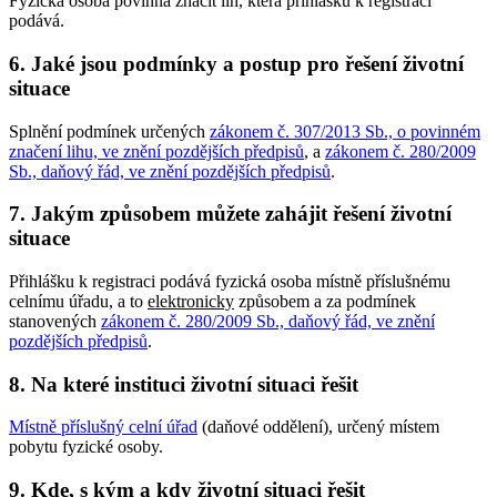
Fyzická osoba povinná značit líh, která přihlášku k registraci
podává.
6. Jaké jsou podmínky a postup pro řešení životní
situace
Splnění podmínek určených
zákonem č. 307/2013 Sb., o povinném
značení lihu, ve znění pozdějších předpisů
, a
zákonem č. 280/2009
Sb., daňový řád, ve znění pozdějších předpisů
.
7. Jakým způsobem můžete zahájit řešení životní
situace
Přihlášku k registraci podává fyzická osoba místně příslušnému
celnímu úřadu, a to
elektronicky
způsobem a za podmínek
stanovených
zákonem č. 280/2009 Sb., daňový řád, ve znění
pozdějších předpisů
.
8. Na které instituci životní situaci řešit
Místně příslušný celní úřad
(daňové oddělení), určený místem
pobytu fyzické osoby.
9. Kde, s kým a kdy životní situaci řešit