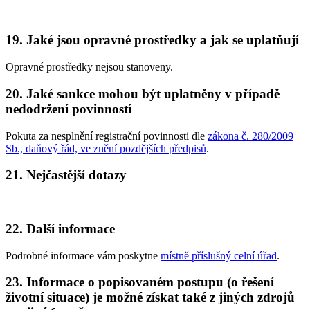
—
19. Jaké jsou opravné prostředky a jak se uplatňují
Opravné prostředky nejsou stanoveny.
20. Jaké sankce mohou být uplatněny v případě
nedodržení povinností
Pokuta za nesplnění registrační povinnosti dle
zákona č. 280/2009
Sb., daňový řád, ve znění pozdějších předpisů
.
21. Nejčastější dotazy
—
22. Další informace
Podrobné informace vám poskytne
místně příslušný celní úřad
.
23. Informace o popisovaném postupu (o řešení
životní situace) je možné získat také z jiných zdrojů