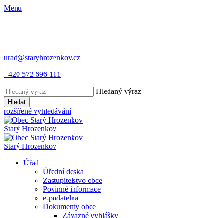
Menu
urad@staryhrozenkov.cz
+420 572 696 111
Hledaný výraz
Hledat
rozšířené vyhledávání
Starý
Hrozenkov
Starý
Hrozenkov
Úřad
Úřední deska
Zastupitelstvo obce
Povinné informace
e-podatelna
Dokumenty obce
Závazné vyhlášky