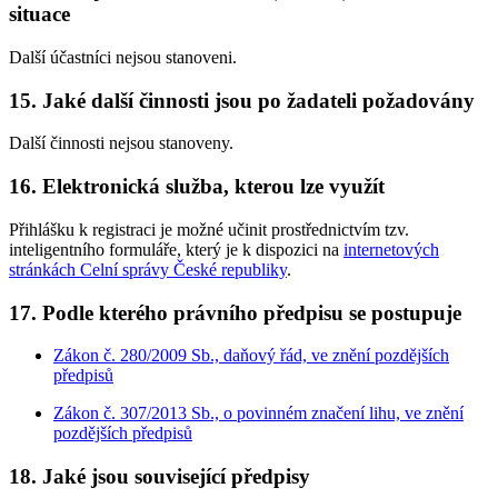
situace
Další účastníci nejsou stanoveni.
15. Jaké další činnosti jsou po žadateli požadovány
Další činnosti nejsou stanoveny.
16. Elektronická služba, kterou lze využít
Přihlášku k registraci je možné učinit prostřednictvím tzv.
inteligentního formuláře, který je k dispozici na
internetových
stránkách Celní správy České republiky
.
17. Podle kterého právního předpisu se postupuje
Zákon č. 280/2009 Sb., daňový řád, ve znění pozdějších
předpisů
Zákon č. 307/2013 Sb., o povinném značení lihu, ve znění
pozdějších předpisů
18. Jaké jsou související předpisy