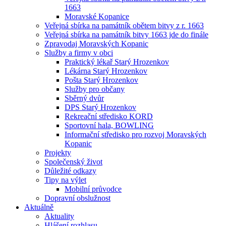
1663
Moravské Kopanice
Veřejná sbírka na památník obětem bitvy z r. 1663
Veřejná sbírka na památník bitvy 1663 jde do finále
Zpravodaj Moravských Kopanic
Služby a firmy v obci
Praktický lékař Starý Hrozenkov
Lékárna Starý Hrozenkov
Pošta Starý Hrozenkov
Služby pro občany
Sběrný dvůr
DPS Starý Hrozenkov
Rekreační středisko KORD
Sportovní hala, BOWLING
Informační středisko pro rozvoj Moravských
Kopanic
Projekty
Společenský život
Důležité odkazy
Tipy na výlet
Mobilní průvodce
Dopravní obslužnost
Aktuálně
Aktuality
Hlášení rozhlasu