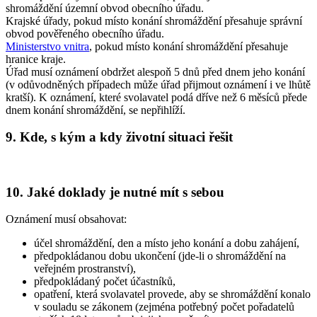
shromáždění územní obvod obecního úřadu.
Krajské úřady, pokud místo konání shromáždění přesahuje správní
obvod pověřeného obecního úřadu.
Ministerstvo vnitra
, pokud místo konání shromáždění přesahuje
hranice kraje.
Úřad musí oznámení obdržet alespoň 5 dnů před dnem jeho konání
(v odůvodněných případech může úřad přijmout oznámení i ve lhůtě
kratší). K oznámení, které svolavatel podá dříve než 6 měsíců přede
dnem konání shromáždění, se nepřihlíží.
9. Kde, s kým a kdy životní situaci řešit
10. Jaké doklady je nutné mít s sebou
Oznámení musí obsahovat:
účel shromáždění, den a místo jeho konání a dobu zahájení,
předpokládanou dobu ukončení (jde-li o shromáždění na
veřejném prostranství),
předpokládaný počet účastníků,
opatření, která svolavatel provede, aby se shromáždění konalo
v souladu se zákonem (zejména potřebný počet pořadatelů