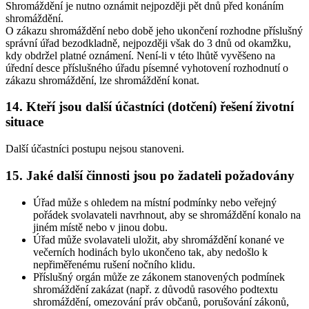
Shromáždění je nutno oznámit nejpozději pět dnů před konáním
shromáždění.
O zákazu shromáždění nebo době jeho ukončení rozhodne příslušný
správní úřad bezodkladně, nejpozději však do 3 dnů od okamžku,
kdy obdržel platné oznámení. Není-li v této lhůtě vyvěšeno na
úřední desce příslušného úřadu písemné vyhotovení rozhodnutí o
zákazu shromáždění, lze shromáždění konat.
14. Kteří jsou další účastníci (dotčení) řešení životní
situace
Další účastníci postupu nejsou stanoveni.
15. Jaké další činnosti jsou po žadateli požadovány
Úřad může s ohledem na místní podmínky nebo veřejný
pořádek svolavateli navrhnout, aby se shromáždění konalo na
jiném místě nebo v jinou dobu.
Úřad může svolavateli uložit, aby shromáždění konané ve
večerních hodinách bylo ukončeno tak, aby nedošlo k
nepřiměřenému rušení nočního klidu.
Příslušný orgán může ze zákonem stanovených podmínek
shromáždění zakázat (např. z důvodů rasového podtextu
shromáždění, omezování práv občanů, porušování zákonů,