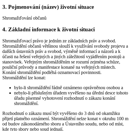
3. Pojmenování (název) životní situace
Shromažďování občanů
4. Základní informace k životní situaci
Shromažďovací právo je jedním ze základních práv a svobod.
Shromáždění občanů většinou slouží k využívání svobody projevu a
dalších ústavních práv a svobod, výměně informací a názorů a k
účasti na řešení veřejných a jiných záležitostí vyjádřením postojů a
stanovisek. Veřejným shromážděním se rozumí zejména schůze,
pouliční průvody a manifestace konané na veřejných místech.
Konání shromáždění podléhá oznamovací povinnosti.
Shromáždění lze konat:
bylo-li shromáždění řádně oznámeno oprávněnou osobou a
nebylo-li příslušným úřadem vyvěšeno na úřední desce tohoto
úřadu písemné vyhotovení rozhodnutí o zákazu konání
shromáždění.
Rozhodnutí o zákazu musí být vyvěšeno do 3 dnů od okamžiku
přijetí platného oznámení. Shromáždění nelze konat v okruhu 100 m
od budov zákonodárného sboru a Ústavního soudu, nebo od míst,
kde tyto sbory nebo soud jednají.