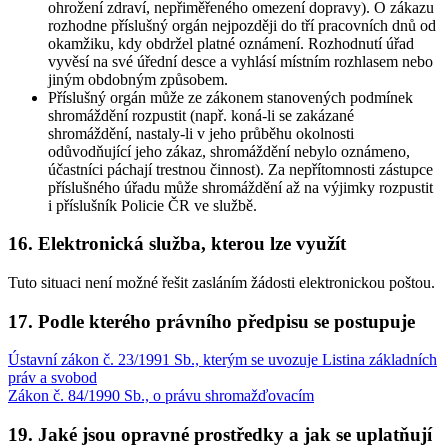
ohrožení zdraví, nepřiměřeného omezení dopravy). O zákazu
rozhodne příslušný orgán nejpozději do tří pracovních dnů od
okamžiku, kdy obdržel platné oznámení. Rozhodnutí úřad
vyvěsí na své úřední desce a vyhlásí místním rozhlasem nebo
jiným obdobným způsobem.
Příslušný orgán může ze zákonem stanovených podmínek
shromáždění rozpustit (např. koná-li se zakázané
shromáždění, nastaly-li v jeho průběhu okolnosti
odůvodňující jeho zákaz, shromáždění nebylo oznámeno,
účastníci páchají trestnou činnost). Za nepřítomnosti zástupce
příslušného úřadu může shromáždění až na výjimky rozpustit
i příslušník Policie ČR ve službě.
16. Elektronická služba, kterou lze využít
Tuto situaci není možné řešit zasláním žádosti elektronickou poštou.
17. Podle kterého právního předpisu se postupuje
Ústavní zákon č. 23/1991 Sb., kterým se uvozuje Listina základních
práv a svobod
Zákon č. 84/1990 Sb., o právu shromažďovacím
19. Jaké jsou opravné prostředky a jak se uplatňují