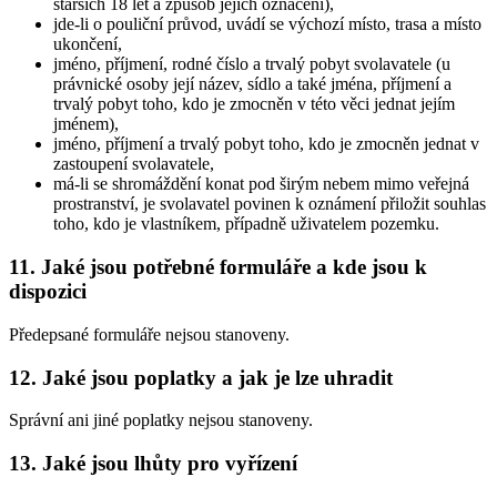
starších 18 let a způsob jejich označení),
jde-li o pouliční průvod, uvádí se výchozí místo, trasa a místo
ukončení,
jméno, příjmení, rodné číslo a trvalý pobyt svolavatele (u
právnické osoby její název, sídlo a také jména, příjmení a
trvalý pobyt toho, kdo je zmocněn v této věci jednat jejím
jménem),
jméno, příjmení a trvalý pobyt toho, kdo je zmocněn jednat v
zastoupení svolavatele,
má-li se shromáždění konat pod širým nebem mimo veřejná
prostranství, je svolavatel povinen k oznámení přiložit souhlas
toho, kdo je vlastníkem, případně uživatelem pozemku.
11. Jaké jsou potřebné formuláře a kde jsou k
dispozici
Předepsané formuláře nejsou stanoveny.
12. Jaké jsou poplatky a jak je lze uhradit
Správní ani jiné poplatky nejsou stanoveny.
13. Jaké jsou lhůty pro vyřízení