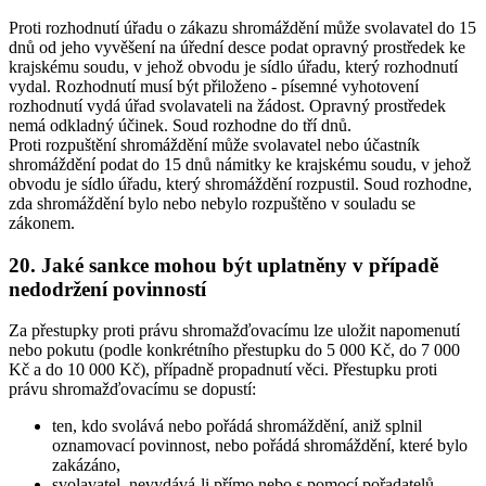
Proti rozhodnutí úřadu o zákazu shromáždění může svolavatel do 15
dnů od jeho vyvěšení na úřední desce podat opravný prostředek ke
krajskému soudu, v jehož obvodu je sídlo úřadu, který rozhodnutí
vydal. Rozhodnutí musí být přiloženo - písemné vyhotovení
rozhodnutí vydá úřad svolavateli na žádost. Opravný prostředek
nemá odkladný účinek. Soud rozhodne do tří dnů.
Proti rozpuštění shromáždění může svolavatel nebo účastník
shromáždění podat do 15 dnů námitky ke krajskému soudu, v jehož
obvodu je sídlo úřadu, který shromáždění rozpustil. Soud rozhodne,
zda shromáždění bylo nebo nebylo rozpuštěno v souladu se
zákonem.
20. Jaké sankce mohou být uplatněny v případě
nedodržení povinností
Za přestupky proti právu shromažďovacímu lze uložit napomenutí
nebo pokutu (podle konkrétního přestupku do 5 000 Kč, do 7 000
Kč a do 10 000 Kč), případně propadnutí věci. Přestupku proti
právu shromažďovacímu se dopustí:
ten, kdo svolává nebo pořádá shromáždění, aniž splnil
oznamovací povinnost, nebo pořádá shromáždění, které bylo
zakázáno,
svolavatel, nevydává-li přímo nebo s pomocí pořadatelů