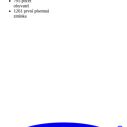
795
počet
obyvatel
1261
první písemná
zmínka