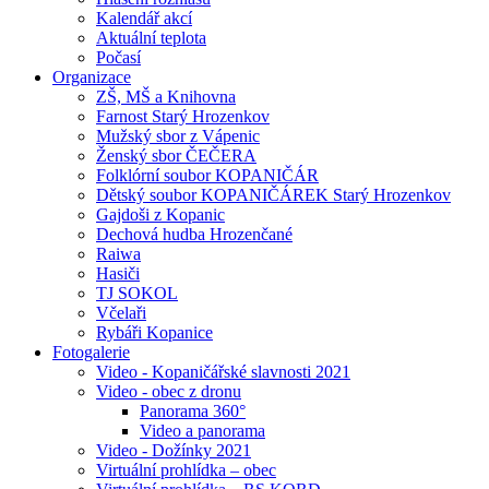
Kalendář akcí
Aktuální teplota
Počasí
Organizace
ZŠ, MŠ a Knihovna
Farnost Starý Hrozenkov
Mužský sbor z Vápenic
Ženský sbor ČEČERA
Folklórní soubor KOPANIČÁR
Dětský soubor KOPANIČÁREK Starý Hrozenkov
Gajdoši z Kopanic
Dechová hudba Hrozenčané
Raiwa
Hasiči
TJ SOKOL
Včelaři
Rybáři Kopanice
Fotogalerie
Video - Kopaničářské slavnosti 2021
Video - obec z dronu
Panorama 360°
Video a panorama
Video - Dožínky 2021
Virtuální prohlídka – obec