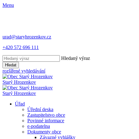
Menu
urad@staryhrozenkov.cz
+420 572 696 111
Hledaný výraz
Hledat
rozšířené vyhledávání
Starý
Hrozenkov
Starý
Hrozenkov
Úřad
Úřední deska
Zastupitelstvo obce
Povinné informace
e-podatelna
Dokumenty obce
Závazné vyhlášky