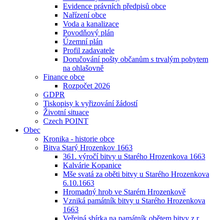
Evidence právních předpisů obce
Nařízení obce
Voda a kanalizace
Povodňový plán
Územní plán
Profil zadavatele
Doručování pošty občanům s trvalým pobytem
na ohlašovně
Finance obce
Rozpočet 2026
GDPR
Tiskopisy k vyřizování žádostí
Životní situace
Czech POINT
Obec
Kronika - historie obce
Bitva Starý Hrozenkov 1663
361. výročí bitvy u Starého Hrozenkova 1663
Kalvárie Kopanice
Mše svatá za oběti bitvy u Starého Hrozenkova
6.10.1663
Hromadný hrob ve Starém Hrozenkově
Vzniká památník bitvy u Starého Hrozenkova
1663
Veřejná sbírka na památník obětem bitvy z r.