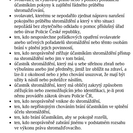
účastníkům pokyny k zajištění řádného průběhu
shromažďování,
svolavatel, kterému se nepodařilo zjednat nápravu narušení
pokojného průběhu shromáždění a který v této situaci
nepožádá bez zbytečného odkladu o pomoc příslušný úřad
nebo útvar Policie České republiky,
ten, kdo neuposlechne pořádkových opatření svolavatele
anebo určených pořadatelů shromáždění nebo těmto osobám
brání v plnění jejich povinností,
ten, kdo neoprávněně ztěžuje účastníkům shromáždění přístup
na shromáždění nebo jim v tom brání,
účastník shromáždění, který má u sebe střelnou zbraň nebo
výbušninu anebo jiné předměty, jimiž lze ublížit na zdraví, a
lze-li z okolností nebo z jeho chování usuzovat, že mají být
užity k násilí nebo pohrůžce násilím,
účastník shromáždění, který má obličej zakrytý způsobem
ztěžujícím nebo znemožňujícím jeho identifikaci, je-li proti
němu prováděn zákrok útvaru Policie ČR,
ten, kdo neoprávněně vnikne do shromáždění,
ten, kdo nepřístojným chováním brání účastníkům ve splnění
účelu shromáždění,
ten, kdo brání účastníkům, aby se pokojně rozešli,
ten, kdo neoprávněně zabrání jinému v podstatném rozsahu
ve výkonu práva shromažďovacího.