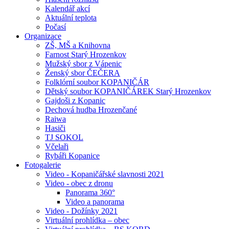
Kalendář akcí
Aktuální teplota
Počasí
Organizace
ZŠ, MŠ a Knihovna
Farnost Starý Hrozenkov
Mužský sbor z Vápenic
Ženský sbor ČEČERA
Folklórní soubor KOPANIČÁR
Dětský soubor KOPANIČÁREK Starý Hrozenkov
Gajdoši z Kopanic
Dechová hudba Hrozenčané
Raiwa
Hasiči
TJ SOKOL
Včelaři
Rybáři Kopanice
Fotogalerie
Video - Kopaničářské slavnosti 2021
Video - obec z dronu
Panorama 360°
Video a panorama
Video - Dožínky 2021
Virtuální prohlídka – obec