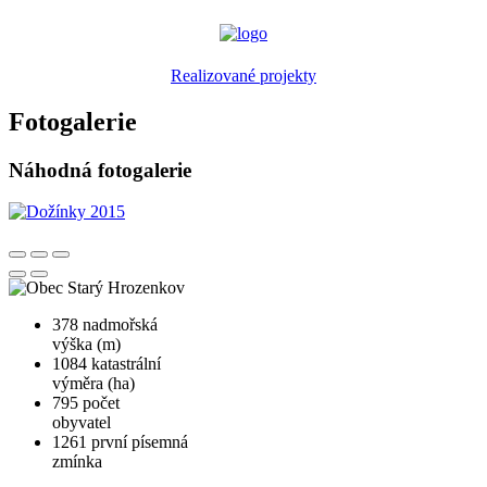
Realizované projekty
Fotogalerie
Náhodná fotogalerie
378
nadmořská
výška (m)
1084
katastrální
výměra (ha)
795
počet
obyvatel
1261
první písemná
zmínka