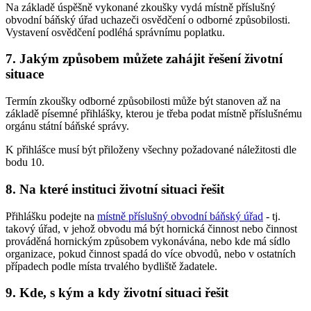
Na základě úspěšně vykonané zkoušky vydá místně příslušný
obvodní báňský úřad uchazeči osvědčení o odborné způsobilosti.
Vystavení osvědčení podléhá správnímu poplatku.
7. Jakým způsobem můžete zahájit řešení životní
situace
Termín zkoušky odborné způsobilosti může být stanoven až na
základě písemné přihlášky, kterou je třeba podat místně příslušnému
orgánu státní báňské správy.
K přihlášce musí být přiloženy všechny požadované náležitosti dle
bodu 10.
8. Na které instituci životní situaci řešit
Přihlášku podejte na
místně příslušný obvodní báňský úřad
- tj.
takový úřad, v jehož obvodu má být hornická činnost nebo činnost
prováděná hornickým způsobem vykonávána, nebo kde má sídlo
organizace, pokud činnost spadá do více obvodů, nebo v ostatních
případech podle místa trvalého bydliště žadatele.
9. Kde, s kým a kdy životní situaci řešit