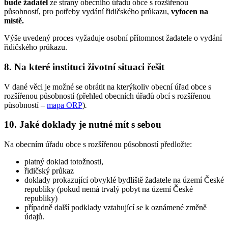
bude žadatel
ze strany obecního úřadu obce s rozšířenou
působností, pro potřeby vydání řidičského průkazu,
vyfocen
na
místě.
Výše uvedený proces vyžaduje osobní přítomnost žadatele o vydání
řidičského průkazu.
8. Na které instituci životní situaci řešit
V dané věci je možné se obrátit na kterýkoliv obecní úřad obce s
rozšířenou působností (přehled obecních úřadů obcí s rozšířenou
působností –
mapa ORP
)
.
10. Jaké doklady je nutné mít s sebou
Na obecním úřadu obce s rozšířenou působností předložte:
platný doklad totožnosti,
řidičský průkaz
doklady prokazující obvyklé bydliště žadatele na území České
republiky (pokud nemá trvalý pobyt na území České
republiky)
případně další podklady vztahující se k oznámené změně
údajů.