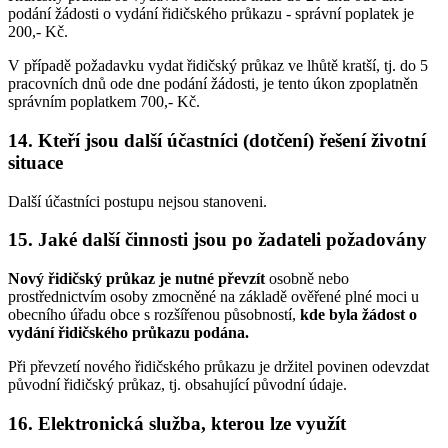
podání žádosti o vydání řidičského průkazu - správní poplatek je
200,- Kč.
V případě požadavku vydat řidičský průkaz ve lhůtě kratší, tj. do 5
pracovních dnů ode dne podání žádosti, je tento úkon zpoplatněn
správním poplatkem 700,- Kč.
14. Kteří jsou další účastníci (dotčení) řešení životní
situace
Další účastníci postupu nejsou stanoveni.
15. Jaké další činnosti jsou po žadateli požadovány
Nový řidičský průkaz je nutné převzít
osobně nebo
prostřednictvím osoby zmocněné na základě ověřené plné moci u
obecního úřadu obce s rozšířenou působností,
kde byla žádost o
vydání řidičského průkazu podána.
Při převzetí nového řidičského průkazu je držitel povinen odevzdat
původní řidičský průkaz, tj. obsahující původní údaje.
16. Elektronická služba, kterou lze využít