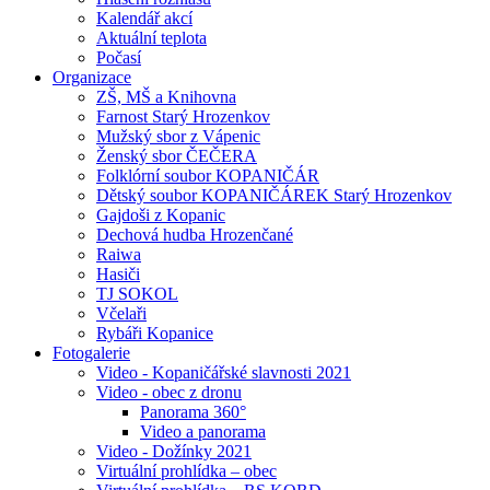
Kalendář akcí
Aktuální teplota
Počasí
Organizace
ZŠ, MŠ a Knihovna
Farnost Starý Hrozenkov
Mužský sbor z Vápenic
Ženský sbor ČEČERA
Folklórní soubor KOPANIČÁR
Dětský soubor KOPANIČÁREK Starý Hrozenkov
Gajdoši z Kopanic
Dechová hudba Hrozenčané
Raiwa
Hasiči
TJ SOKOL
Včelaři
Rybáři Kopanice
Fotogalerie
Video - Kopaničářské slavnosti 2021
Video - obec z dronu
Panorama 360°
Video a panorama
Video - Dožínky 2021
Virtuální prohlídka – obec