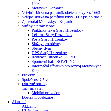
1663
Moravské Kopanice
Veřejná sbírka na památník obětem bitvy z r. 1663
Veřejná sbírka na památník bitvy 1663 jde do finále
Zpravodaj Moravských Kopanic
Služby a firmy v obci
Praktický lékař Starý Hrozenkov
Lékárna Starý Hrozenkov
Pošta Starý Hrozenkov
Služby pro občany
Sběrný dvůr
DPS Starý Hrozenkov
Rekreační středisko KORD
Sportovní hala, BOWLING
Informační středisko pro rozvoj Moravských
Kopanic
Projekty
Společenský život
Důležité odkazy
Tipy na výlet
Mobilní průvodce
Dopravní obslužnost
Aktuálně
Aktuality
Hlášení rozhlasu