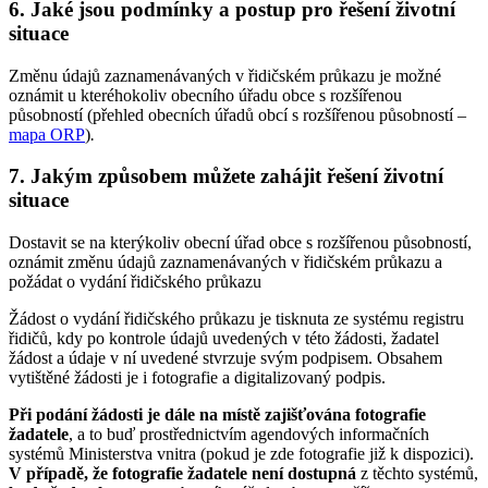
6. Jaké jsou podmínky a postup pro řešení životní
situace
Změnu údajů zaznamenávaných v řidičském průkazu je možné
oznámit u kteréhokoliv obecního úřadu obce s rozšířenou
působností (přehled obecních úřadů obcí s rozšířenou působností –
mapa ORP
)
.
7. Jakým způsobem můžete zahájit řešení životní
situace
Dostavit se na kterýkoliv obecní úřad obce s rozšířenou působností,
oznámit změnu údajů zaznamenávaných v řidičském průkazu a
požádat o vydání řidičského průkazu
Žádost o vydání řidičského průkazu je tisknuta ze systému registru
řidičů, kdy po kontrole údajů uvedených v této žádosti, žadatel
žádost a údaje v ní uvedené stvrzuje svým podpisem. Obsahem
vytištěné žádosti je i fotografie a digitalizovaný podpis.
Při podání žádosti je dále na místě zajišťována fotografie
žadatele
, a to buď prostřednictvím agendových informačních
systémů Ministerstva vnitra (pokud je zde fotografie již k dispozici).
V případě, že fotografie žadatele není dostupná
z těchto systémů,