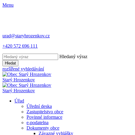
Menu
urad@staryhrozenkov.cz
+420 572 696 111
Hledaný výraz
Hledat
rozšířené vyhledávání
Starý
Hrozenkov
Starý
Hrozenkov
Úřad
Úřední deska
Zastupitelstvo obce
Povinné informace
e-podatelna
Dokumenty obce
Závazné vyhlášky