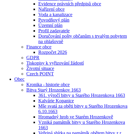
Evidence právních předpisů obce
Nařízení obce
Voda a kanalizace
Povodňový plán
Územní plán
Profil zadavatele
Doručování pošty občanům s trvalým pobytem
na ohlašovně
Finance obce
Rozpočet 2026
GDPR
Tiskopisy k vyřizování žádostí
Životní situace
Czech POINT
Obec
Kronika - historie obce
Bitva Starý Hrozenkov 1663
361. výročí bitvy u Starého Hrozenkova 1663
Kalvárie Kopanice
Mše svatá za oběti bitvy u Starého Hrozenkova
6.10.1663
Hromadný hrob ve Starém Hrozenkově
Vzniká památník bitvy u Starého Hrozenkova
1663
Veřejná sbírka na památník obětem bitvy z r.