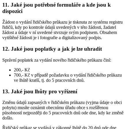
11. Jaké jsou potřebné formuláře a kde jsou k
dispozici
Žádost o vydání řidičského průkazu je tisknuta ze systému registru
řidičů, kdy po kontrole údajů uvedených v této žádosti, žadatel
žádost a údaje v ní uvedené stvrzuje svým podpisem. Obsahem
vytištěné žádosti je i fotografie a digitalizovaný podpis.
12. Jaké jsou poplatky a jak je lze uhradit
Správní poplatek za vydání nového řidičského průkazu činí:
200,- Kč
700,- Kč v případě požadavku o vydání řidičského průkazu
ve lhůtě kratší, tj. do 5 pracovních dnů.
13. Jaké jsou lhůty pro vyřízení
Změnu údajů zapsaných v řidičském průkazu (vyjma údaje o obci
pobytu) musíte oznámit obecnímu úřadu obce s rozšířenou
působností nejpozději do 5 pracovních dnů ode dne, kdy ke změně
došlo.
Řidičský průkaz se vydává v zákonné lhůtě do 20 dnů ode dne