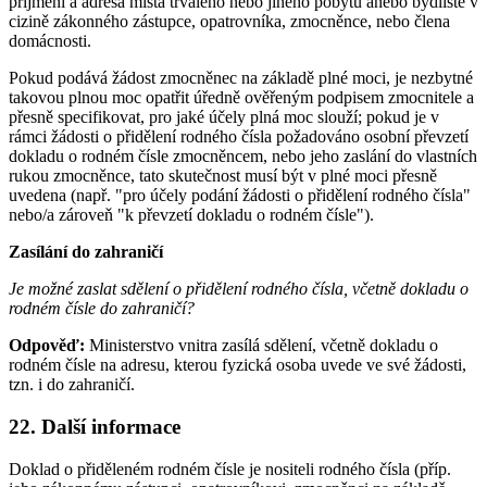
příjmení a adresa místa trvalého nebo jiného pobytu anebo bydliště v
cizině zákonného zástupce, opatrovníka, zmocněnce, nebo člena
domácnosti.
Pokud podává žádost zmocněnec na základě plné moci, je nezbytné
takovou plnou moc opatřit úředně ověřeným podpisem zmocnitele a
přesně specifikovat, pro jaké účely plná moc slouží; pokud je v
rámci žádosti o přidělení rodného čísla požadováno osobní převzetí
dokladu o rodném čísle zmocněncem, nebo jeho zaslání do vlastních
rukou zmocněnce, tato skutečnost musí být v plné moci přesně
uvedena (např. "pro účely podání žádosti o přidělení rodného čísla"
nebo/a zároveň "k převzetí dokladu o rodném čísle").
Zasílání do zahraničí
Je možné zaslat sdělení o přidělení rodného čísla, včetně dokladu o
rodném čísle do zahraničí?
Odpověď:
Ministerstvo vnitra zasílá sdělení, včetně dokladu o
rodném čísle na adresu, kterou fyzická osoba uvede ve své žádosti,
tzn. i do zahraničí.
22. Další informace
Doklad o přiděleném rodném čísle je nositeli rodného čísla (příp.