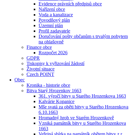
Evidence právních předpisů obce
Nařízení obce
Voda a kanalizace
Povodňový plán
Územní plán
Profil zadavatele
Doručování pošty občanům s trvalým pobytem
na ohlašovně
Finance obce
Rozpočet 2026
GDPR
Tiskopisy k vyřizování žádostí
Životní situace
Czech POINT
Obec
Kronika - historie obce
Bitva Starý Hrozenkov 1663
361. výročí bitvy u Starého Hrozenkova 1663
Kalvárie Kopanice
Mše svatá za oběti bitvy u Starého Hrozenkova
6.10.1663
Hromadný hrob ve Starém Hrozenkově
Vzniká památník bitvy u Starého Hrozenkova
1663
Veřejná sbírka na památník obětem bitvy z r.