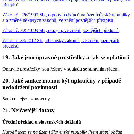
předpisů
Zákon č. 326/1999 Sb., o pobytu cizinců na území České republiky
a o změně některých zákonů, ve znění pozdějších předpisů
Zákon č. 325/1999 Sb., o azylu, ve znění pozdějších předpisů
Zákon č. 89/2012 Sb., občanský zákoník, ve znění pozdějších
předpisů
19. Jaké jsou opravné prostředky a jak se uplatňují
Opravné prostředky jsou řešeny v souladu se správním řádem.
20. Jaké sankce mohou být uplatněny v případě
nedodržení povinností
Sankce nejsou stanoveny.
21. Nejčastější dotazy
Úřední překlad u slovenských dokladů
Narodil jsem se na území Slovenské republiky/jsem státní občan