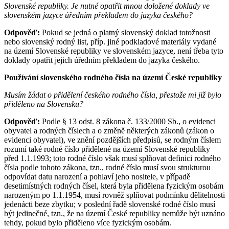
Slovenské republiky. Je nutné opatřit mnou doložené doklady ve
slovenském jazyce úředním překladem do jazyka českého?
Odpověď:
Pokud se jedná o platný slovenský doklad totožnosti
nebo slovenský rodný list, příp. jiné podkladové materiály vydané
na území Slovenské republiky ve slovenském jazyce, není třeba tyto
doklady opatřit jejich úředním překladem do jazyka českého.
Používání slovenského rodného čísla na území České republiky
Musím žádat o přidělení českého rodného čísla, přestože mi již bylo
přiděleno na Slovensku?
Odpověď:
Podle § 13 odst. 8 zákona č. 133/2000 Sb., o evidenci
obyvatel a rodných číslech a o změně některých zákonů (zákon o
evidenci obyvatel), ve znění pozdějších předpisů, se rodným číslem
rozumí také rodné číslo přidělené na území Slovenské republiky
před 1.1.1993; toto rodné číslo však musí splňovat definici rodného
čísla podle tohoto zákona, tzn., rodné číslo musí svou strukturou
odpovídat datu narození a pohlaví jeho nositele, v případě
desetimístných rodných čísel, která byla přidělena fyzickým osobám
narozeným po 1.1.1954, musí rovněž splňovat podmínku dělitelnosti
jedenácti beze zbytku; v poslední řadě slovenské rodné číslo musí
být jedinečné, tzn., že na území České republiky nemůže být uznáno
tehdy, pokud bylo přiděleno více fyzickým osobám.