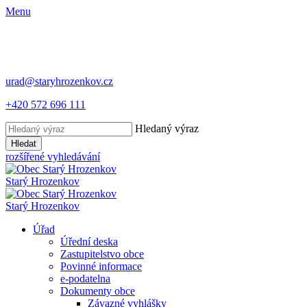
Menu
urad@staryhrozenkov.cz
+420 572 696 111
Hledaný výraz
Hledat
rozšířené vyhledávání
Starý
Hrozenkov
Starý
Hrozenkov
Úřad
Úřední deska
Zastupitelstvo obce
Povinné informace
e-podatelna
Dokumenty obce
Závazné vyhlášky