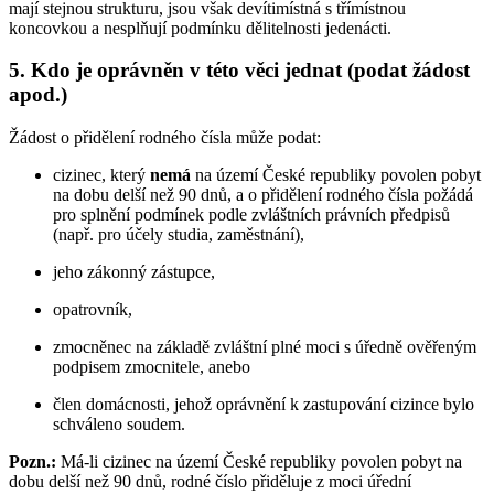
mají stejnou strukturu, jsou však devítimístná s třímístnou
koncovkou a nesplňují podmínku dělitelnosti jedenácti.
5. Kdo je oprávněn v této věci jednat (podat žádost
apod.)
Žádost o přidělení rodného čísla může podat:
cizinec, který
nemá
na území České republiky povolen pobyt
na dobu delší než 90 dnů, a o přidělení rodného čísla požádá
pro splnění podmínek podle zvláštních právních předpisů
(např. pro účely studia, zaměstnání),
jeho zákonný zástupce,
opatrovník,
zmocněnec na základě zvláštní plné moci s úředně ověřeným
podpisem zmocnitele, anebo
člen domácnosti, jehož oprávnění k zastupování cizince bylo
schváleno soudem.
Pozn.:
Má-li cizinec na území České republiky povolen pobyt na
dobu delší než 90 dnů, rodné číslo přiděluje z moci úřední