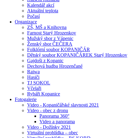
Kalendář akcí
Aktuální teplota
Počasí
Organizace
ZŠ, MŠ a Knihovna
Farnost Starý Hrozenkov
Mužský sbor z Vápenic
Ženský sbor ČEČERA
Folklórní soubor KOPANIČÁR
Dětský soubor KOPANIČÁREK Starý Hrozenkov
Gajdoši z Kopanic
Dechová hudba Hrozenčané
Raiwa
Hasiči
TJ SOKOL
Včelaři
Rybáři Kopanice
Fotogalerie
Video - Kopaničářské slavnosti 2021
Video - obec z dronu
Panorama 360°
Video a panorama
Video - Dožínky 2021
Virtuální prohlídka – obec