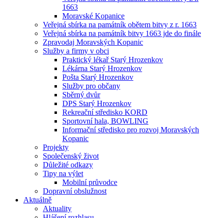
1663
Moravské Kopanice
Veřejná sbírka na památník obětem bitvy z r. 1663
Veřejná sbírka na památník bitvy 1663 jde do finále
Zpravodaj Moravských Kopanic
Služby a firmy v obci
Praktický lékař Starý Hrozenkov
Lékárna Starý Hrozenkov
Pošta Starý Hrozenkov
Služby pro občany
Sběrný dvůr
DPS Starý Hrozenkov
Rekreační středisko KORD
Sportovní hala, BOWLING
Informační středisko pro rozvoj Moravských
Kopanic
Projekty
Společenský život
Důležité odkazy
Tipy na výlet
Mobilní průvodce
Dopravní obslužnost
Aktuálně
Aktuality
Hlášení rozhlasu