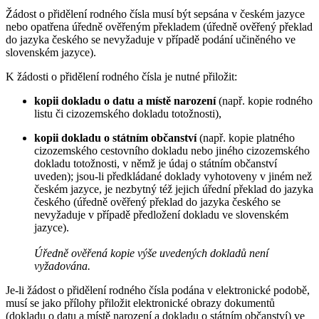
Žádost o přidělení rodného čísla musí být sepsána v českém jazyce
nebo opatřena úředně ověřeným překladem (úředně ověřený překlad
do jazyka českého se nevyžaduje v případě podání učiněného ve
slovenském jazyce).
K žádosti o přidělení rodného čísla je nutné přiložit:
kopii dokladu o datu a místě narození
(např. kopie rodného
listu či cizozemského dokladu totožnosti),
kopii dokladu o státním občanství
(např. kopie platného
cizozemského cestovního dokladu nebo jiného cizozemského
dokladu totožnosti, v němž je údaj o státním občanství
uveden); jsou-li předkládané doklady vyhotoveny v jiném než
českém jazyce, je nezbytný též jejich úřední překlad do jazyka
českého (úředně ověřený překlad do jazyka českého se
nevyžaduje v případě předložení dokladu ve slovenském
jazyce).
Úředně ověřená kopie výše uvedených dokladů není
vyžadována.
Je-li žádost o přidělení rodného čísla podána v elektronické podobě,
musí se jako přílohy přiložit elektronické obrazy dokumentů
(dokladu o datu a místě narození a dokladu o státním občanství) ve