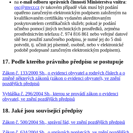
na
e-mail odboru správních činností Ministerstva vnitra
:
osc@mvcr.cz
(v takovém případě však musí být podání
opatřeno zaručeným elektronickým podpisem založeným na
kvalifikovaném certifikátu vydaném akreditovaným
poskytovatelem certifikačních služeb; pokud je podání
učiněno pomocí jiných technických prostředků, zejména
prostřednictvím telefaxu č. 974 816 861 nebo veřejné datové
sítě bez použití zaručeného podpisu, je nutné jej do 5 dnů
potvrdit, tj. učinit jej písemně, osobně, nebo v elektronické
podobě podepsané zaručeným elektronickým podpisem).
17. Podle kterého právního předpisu se postupuje
Zákon č. 133/2000 Sb., o evidenci obyvatel a rodných číslech a o
změně některých zákonů (zákon o evidenci obyvatel), ve znění
pozdějších předpisů
Vyhláška č. 296/2004 Sb., kterou se provádí zákon o evidenci
obyvatel, ve znění pozdějších předpisů
18. Jaké jsou související předpisy
Zákon č. 500/2004 Sb., správní řád, ve znění pozdějších předpisů
Zákon č. 634/2004 Sb., o správních poplatcích, ve znění pozdějších