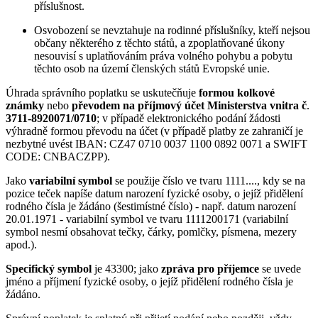
příslušnost.
Osvobození se nevztahuje na rodinné příslušníky, kteří nejsou
občany některého z těchto států, a zpoplatňované úkony
nesouvisí s uplatňováním práva volného pohybu a pobytu
těchto osob na území členských států Evropské unie.
Úhrada správního poplatku se uskutečňuje
formou kolkové
známky
nebo
převodem na příjmový účet Ministerstva vnitra č
.
3711-8920071/0710
; v případě elektronického podání žádosti
výhradně formou převodu na účet (v případě platby ze zahraničí je
nezbytné uvést IBAN: CZ47 0710 0037 1100 0892 0071 a SWIFT
CODE: CNBACZPP).
Jako
variabilní symbol
se použije číslo ve tvaru 1111...., kdy se na
pozice teček napíše datum narození fyzické osoby, o jejíž přidělení
rodného čísla je žádáno (šestimístné číslo) - např. datum narození
20.01.1971 - variabilní symbol ve tvaru 1111200171 (variabilní
symbol nesmí obsahovat tečky, čárky, pomlčky, písmena, mezery
apod.).
Specifický symbol
je 43300; jako
zpráva pro příjemce
se uvede
jméno a příjmení fyzické osoby, o jejíž přidělení rodného čísla je
žádáno.