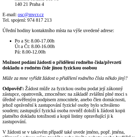
140 21 Praha 4
E-mail:
osc@mvcr.cz
Tel. spojení: 974 817 213
Úřední hodiny kontaktního místa na výše uvedené adrese:
Po a St: 8.00-17.00h
Út a Čt: 8.00-16.00h
Pá: 8.00-12.00h
Možnost podání žádosti o přidělení rodného čísla/převzetí
dokladu o rodném čísle jinou fyzickou osobou
Může za mne vyřídit žádost o přidělení rodného čísla někdo jiný?
Odpověď:
Žádost může za fyzickou osobu podat její zákonný
zástupce, opatrovník, zmocněnec na základě zvláštní plné moci s
úředně ověřeným podpisem zmocnitele, anebo člen domácnosti,
jehož oprávnění k zastupování fyzické osoby bylo schváleno
soudem; zastupující fyzická osoba rovněž doloží k žádosti kopii
platného dokladu totožnosti a kopii listiny opravňující ji k
zastupování.
V žádosti se v takovém případě také uvede jméno, popř. jména,