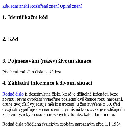
Základní znění
Rozšířené znění
Úplné znění
1. Identifikační kód
2. Kód
3. Pojmenování (název) životní situace
Přidělení rodného čísla na žádost
4. Základní informace k životní situaci
Rodné číslo
je desetimístné číslo, které je dělitelné jedenácti beze
zbytku; první dvojčíslí vyjadřuje poslední dvě číslice roku narození,
druhé dvojčíslí vyjadřuje měsíc narození, u žen zvýšené o 50, třetí
dvojčíslí vyjadřuje den narození; čtyřmístná koncovka je rozlišujícím
znakem fyzických osob narozených v tomtéž kalendářním dnu.
Rodná čísla přidělená fyzickým osobám narozeným před 1.1.1954