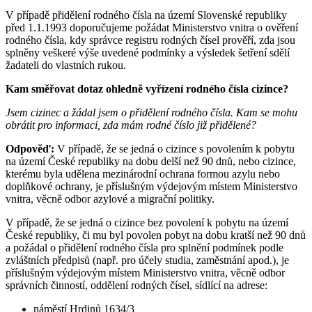
V případě přidělení rodného čísla na území Slovenské republiky
před 1.1.1993 doporučujeme požádat Ministerstvo vnitra o ověření
rodného čísla, kdy správce registru rodných čísel prověří, zda jsou
splněny veškeré výše uvedené podmínky a výsledek šetření sdělí
žadateli do vlastních rukou.
Kam směřovat dotaz ohledně vyřízení rodného čísla cizince?
Jsem cizinec a žádal jsem o přidělení rodného čísla. Kam se mohu
obrátit pro informaci, zda mám rodné číslo již přidělené?
Odpověď:
V případě, že se jedná o cizince s povolením k pobytu
na území České republiky na dobu delší než 90 dnů, nebo cizince,
kterému byla udělena mezinárodní ochrana formou azylu nebo
doplňkové ochrany, je příslušným výdejovým místem Ministerstvo
vnitra, věcně odbor azylové a migrační politiky.
V případě, že se jedná o cizince bez povolení k pobytu na území
České republiky, či mu byl povolen pobyt na dobu kratší než 90 dnů
a požádal o přidělení rodného čísla pro splnění podmínek podle
zvláštních předpisů (např. pro účely studia, zaměstnání apod.), je
příslušným výdejovým místem Ministerstvo vnitra, věcně odbor
správních činností, oddělení rodných čísel, sídlící na adrese:
náměstí Hrdinů 1634/3