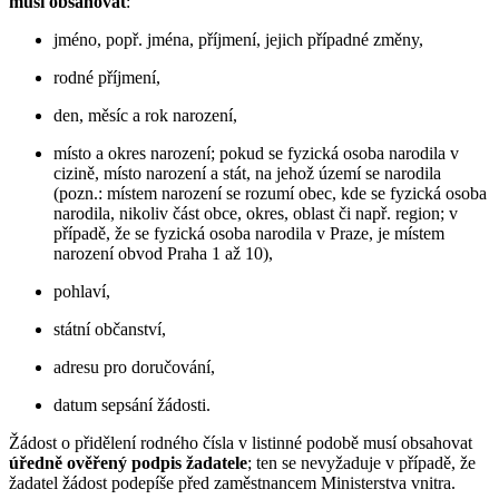
musí obsahovat
:
jméno, popř. jména, příjmení, jejich případné změny,
rodné příjmení,
den, měsíc a rok narození,
místo a okres narození; pokud se fyzická osoba narodila v
cizině, místo narození a stát, na jehož území se narodila
(pozn.: místem narození se rozumí obec, kde se fyzická osoba
narodila, nikoliv část obce, okres, oblast či např. region; v
případě, že se fyzická osoba narodila v Praze, je místem
narození obvod Praha 1 až 10),
pohlaví,
státní občanství,
adresu pro doručování,
datum sepsání žádosti.
Žádost o přidělení rodného čísla v listinné podobě musí obsahovat
úředně ověřený podpis žadatele
; ten se nevyžaduje v případě, že
žadatel žádost podepíše před zaměstnancem Ministerstva vnitra.