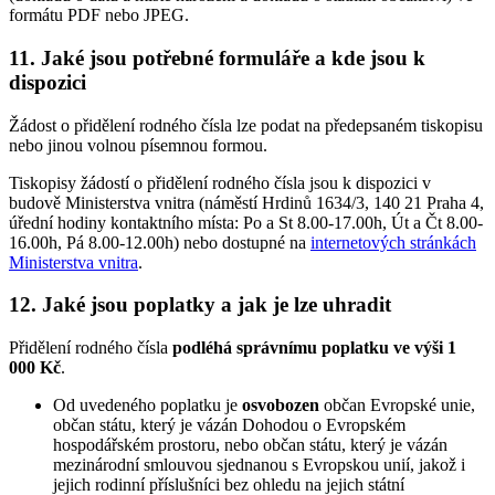
formátu PDF nebo JPEG.
11. Jaké jsou potřebné formuláře a kde jsou k
dispozici
Žádost o přidělení rodného čísla lze podat na předepsaném tiskopisu
nebo jinou volnou písemnou formou.
Tiskopisy žádostí o přidělení rodného čísla jsou k dispozici v
budově Ministerstva vnitra (náměstí Hrdinů 1634/3, 140 21 Praha 4,
úřední hodiny kontaktního místa: Po a St 8.00-17.00h, Út a Čt 8.00-
16.00h, Pá 8.00-12.00h) nebo dostupné na
internetových stránkách
Ministerstva vnitra
.
12. Jaké jsou poplatky a jak je lze uhradit
Přidělení rodného čísla
podléhá správnímu poplatku ve výši 1
000 Kč
.
Od uvedeného poplatku je
osvobozen
občan Evropské unie,
občan státu, který je vázán Dohodou o Evropském
hospodářském prostoru, nebo občan státu, který je vázán
mezinárodní smlouvou sjednanou s Evropskou unií, jakož i
jejich rodinní příslušníci bez ohledu na jejich státní