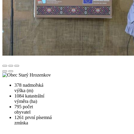
378
nadmořská
výška (m)
1084
katastrální
výměra (ha)
795
počet
obyvatel
1261
první písemná
zmínka