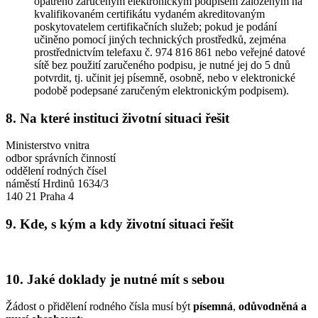
opatřeno zaručeným elektronickým podpisem založeným na
kvalifikovaném certifikátu vydaném akreditovaným
poskytovatelem certifikačních služeb; pokud je podání
učiněno pomocí jiných technických prostředků, zejména
prostřednictvím telefaxu č. 974 816 861 nebo veřejné datové
sítě bez použití zaručeného podpisu, je nutné jej do 5 dnů
potvrdit, tj. učinit jej písemně, osobně, nebo v elektronické
podobě podepsané zaručeným elektronickým podpisem).
8. Na které instituci životní situaci řešit
Ministerstvo vnitra
odbor správních činností
oddělení rodných čísel
náměstí Hrdinů 1634/3
140 21 Praha 4
9. Kde, s kým a kdy životní situaci řešit
10. Jaké doklady je nutné mít s sebou
Žádost o přidělení rodného čísla musí být
písemná
,
odůvodněná
a