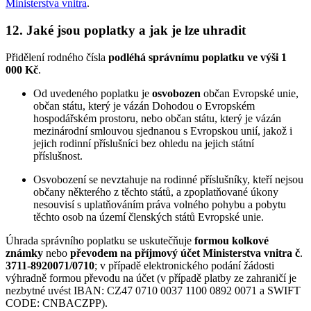
Ministerstva vnitra
.
12. Jaké jsou poplatky a jak je lze uhradit
Přidělení rodného čísla
podléhá správnímu poplatku ve výši 1
000 Kč
.
Od uvedeného poplatku je
osvobozen
občan Evropské unie,
občan státu, který je vázán Dohodou o Evropském
hospodářském prostoru, nebo občan státu, který je vázán
mezinárodní smlouvou sjednanou s Evropskou unií, jakož i
jejich rodinní příslušníci bez ohledu na jejich státní
příslušnost.
Osvobození se nevztahuje na rodinné příslušníky, kteří nejsou
občany některého z těchto států, a zpoplatňované úkony
nesouvisí s uplatňováním práva volného pohybu a pobytu
těchto osob na území členských států Evropské unie.
Úhrada správního poplatku se uskutečňuje
formou kolkové
známky
nebo
převodem na příjmový účet Ministerstva vnitra č
.
3711-8920071/0710
; v případě elektronického podání žádosti
výhradně formou převodu na účet (v případě platby ze zahraničí je
nezbytné uvést IBAN: CZ47 0710 0037 1100 0892 0071 a SWIFT
CODE: CNBACZPP).