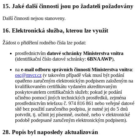
15. Jaké další činnosti jsou po žadateli požadovány
Další činnosti nejsou stanoveny.
16. Elektronická služba, kterou lze využít
Žádost o přidělení rodného čísla lze podat:
prostřednictvím
datové schránky Ministerstva vnitra
(identifikační číslo datové schránky:
6BNAAWP
),
na
e-mail odboru správních činností Ministerstva vnitra
:
osc@mvcr.cz
(v takovém případě však musí být podání
opatřeno zaručeným elektronickým podpisem založeným na
kvalifikovaném certifikátu vydaném akreditovaným
poskytovatelem certifikačních služeb; pokud je podání
učiněno pomocí jiných technických prostředků, zejména
prostřednictvím telefaxu č. 974 816 861 nebo veřejné datové
sítě bez použití zaručeného podpisu, je nutné jej do 5 dnů
potvrdit, tj. učinit jej písemně, osobně, nebo v elektronické
podobě podepsané zaručeným elektronickým podpisem).
28. Popis byl naposledy aktualizován