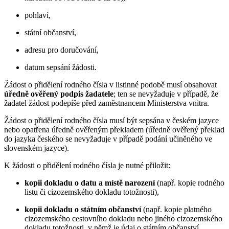
pohlaví,
státní občanství,
adresu pro doručování,
datum sepsání žádosti.
Žádost o přidělení rodného čísla v listinné podobě musí obsahovat
úředně ověřený podpis žadatele
; ten se nevyžaduje v případě, že
žadatel žádost podepíše před zaměstnancem Ministerstva vnitra.
Žádost o přidělení rodného čísla musí být sepsána v českém jazyce
nebo opatřena úředně ověřeným překladem (úředně ověřený překlad
do jazyka českého se nevyžaduje v případě podání učiněného ve
slovenském jazyce).
K žádosti o přidělení rodného čísla je nutné přiložit:
kopii dokladu o datu a místě narození
(např. kopie rodného
listu či cizozemského dokladu totožnosti),
kopii dokladu o státním občanství
(např. kopie platného
cizozemského cestovního dokladu nebo jiného cizozemského
dokladu totožnosti, v němž je údaj o státním občanství