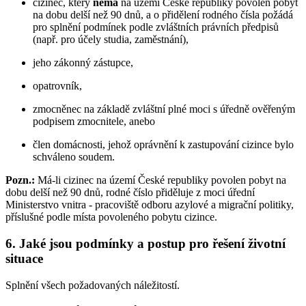
cizinec, který
nemá
na území České republiky povolen pobyt
na dobu delší než 90 dnů, a o přidělení rodného čísla požádá
pro splnění podmínek podle zvláštních právních předpisů
(např. pro účely studia, zaměstnání),
jeho zákonný zástupce,
opatrovník,
zmocněnec na základě zvláštní plné moci s úředně ověřeným
podpisem zmocnitele, anebo
člen domácnosti, jehož oprávnění k zastupování cizince bylo
schváleno soudem.
Pozn.:
Má-li cizinec na území České republiky povolen pobyt na
dobu delší než 90 dnů, rodné číslo přiděluje z moci úřední
Ministerstvo vnitra - pracoviště odboru azylové a migrační politiky,
příslušné podle místa povoleného pobytu cizince.
6. Jaké jsou podmínky a postup pro řešení životní
situace
Splnění všech požadovaných náležitostí.