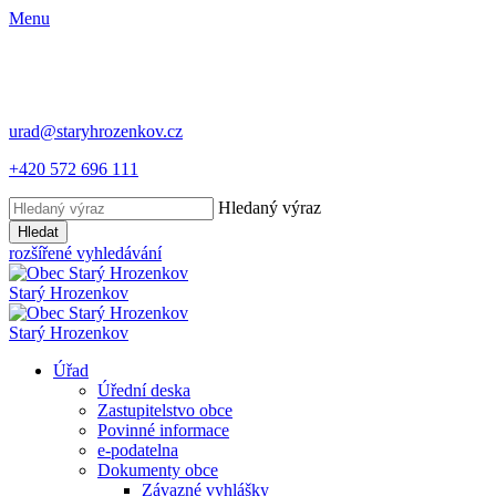
Menu
urad@staryhrozenkov.cz
+420 572 696 111
Hledaný výraz
Hledat
rozšířené vyhledávání
Starý
Hrozenkov
Starý
Hrozenkov
Úřad
Úřední deska
Zastupitelstvo obce
Povinné informace
e-podatelna
Dokumenty obce
Závazné vyhlášky