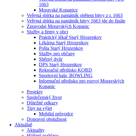
1663
Moravské Kopanice
Veřejná sbírka na památník obětem bitvy z r. 1663
Veřejná sbírka na památník bitvy 1663 jde do finále
Zpravodaj Moravských Kopanic
Služby a firmy v obci
Praktický lékař Starý Hrozenkov
Lékárna Starý Hrozenkov
Pošta Starý Hrozenkov
Služby pro občany
Sběrný dvůr
DPS Starý Hrozenkov
Rekreační středisko KORD
Sportovní hala, BOWLING
Informační středisko pro rozvoj Moravských
Kopanic
Projekty
Společenský život
Důležité odkazy
Tipy na výlet
Mobilní průvodce
Dopravní obslužnost
Aktuálně
Aktuality
Hlášení rozhlasu