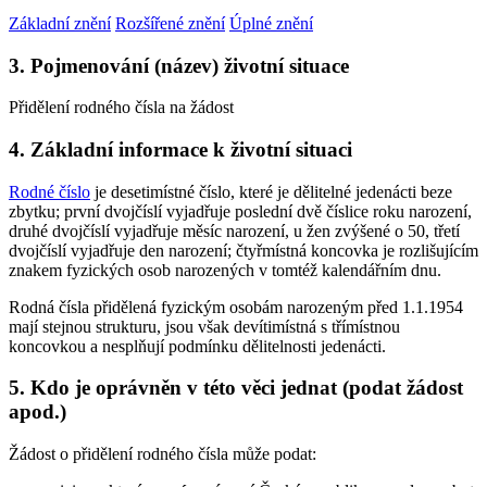
Základní znění
Rozšířené znění
Úplné znění
3. Pojmenování (název) životní situace
Přidělení rodného čísla na žádost
4. Základní informace k životní situaci
Rodné číslo
je desetimístné číslo, které je dělitelné jedenácti beze
zbytku; první dvojčíslí vyjadřuje poslední dvě číslice roku narození,
druhé dvojčíslí vyjadřuje měsíc narození, u žen zvýšené o 50, třetí
dvojčíslí vyjadřuje den narození; čtyřmístná koncovka je rozlišujícím
znakem fyzických osob narozených v tomtéž kalendářním dnu.
Rodná čísla přidělená fyzickým osobám narozeným před 1.1.1954
mají stejnou strukturu, jsou však devítimístná s třímístnou
koncovkou a nesplňují podmínku dělitelnosti jedenácti.
5. Kdo je oprávněn v této věci jednat (podat žádost
apod.)
Žádost o přidělení rodného čísla může podat: