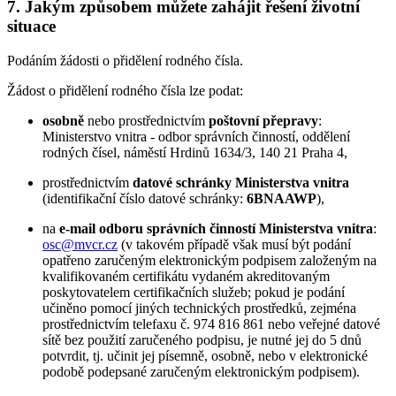
7. Jakým způsobem můžete zahájit řešení životní
situace
Podáním žádosti o přidělení rodného čísla.
Žádost o přidělení rodného čísla lze podat:
osobně
nebo prostřednictvím
poštovní přepravy
:
Ministerstvo vnitra - odbor správních činností, oddělení
rodných čísel, náměstí Hrdinů 1634/3, 140 21 Praha 4,
prostřednictvím
datové schránky Ministerstva vnitra
(identifikační číslo datové schránky:
6BNAAWP
),
na
e-mail odboru správních činností Ministerstva vnitra
:
osc@mvcr.cz
(v takovém případě však musí být podání
opatřeno zaručeným elektronickým podpisem založeným na
kvalifikovaném certifikátu vydaném akreditovaným
poskytovatelem certifikačních služeb; pokud je podání
učiněno pomocí jiných technických prostředků, zejména
prostřednictvím telefaxu č. 974 816 861 nebo veřejné datové
sítě bez použití zaručeného podpisu, je nutné jej do 5 dnů
potvrdit, tj. učinit jej písemně, osobně, nebo v elektronické
podobě podepsané zaručeným elektronickým podpisem).