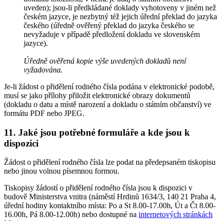
uveden); jsou-li předkládané doklady vyhotoveny v jiném než
českém jazyce, je nezbytný též jejich úřední překlad do jazyka
českého (úředně ověřený překlad do jazyka českého se
nevyžaduje v případě předložení dokladu ve slovenském
jazyce).
Úředně ověřená kopie výše uvedených dokladů není
vyžadována.
Je-li žádost o přidělení rodného čísla podána v elektronické podobě,
musí se jako přílohy přiložit elektronické obrazy dokumentů
(dokladu o datu a místě narození a dokladu o státním občanství) ve
formátu PDF nebo JPEG.
11. Jaké jsou potřebné formuláře a kde jsou k
dispozici
Žádost o přidělení rodného čísla lze podat na předepsaném tiskopisu
nebo jinou volnou písemnou formou.
Tiskopisy žádostí o přidělení rodného čísla jsou k dispozici v
budově Ministerstva vnitra (náměstí Hrdinů 1634/3, 140 21 Praha 4,
úřední hodiny kontaktního místa: Po a St 8.00-17.00h, Út a Čt 8.00-
16.00h, Pá 8.00-12.00h) nebo dostupné na
internetových stránkách