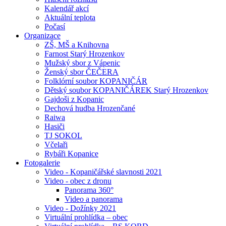
Kalendář akcí
Aktuální teplota
Počasí
Organizace
ZŠ, MŠ a Knihovna
Farnost Starý Hrozenkov
Mužský sbor z Vápenic
Ženský sbor ČEČERA
Folklórní soubor KOPANIČÁR
Dětský soubor KOPANIČÁREK Starý Hrozenkov
Gajdoši z Kopanic
Dechová hudba Hrozenčané
Raiwa
Hasiči
TJ SOKOL
Včelaři
Rybáři Kopanice
Fotogalerie
Video - Kopaničářské slavnosti 2021
Video - obec z dronu
Panorama 360°
Video a panorama
Video - Dožínky 2021
Virtuální prohlídka – obec