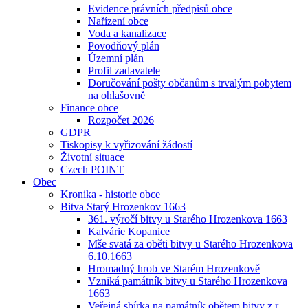
Evidence právních předpisů obce
Nařízení obce
Voda a kanalizace
Povodňový plán
Územní plán
Profil zadavatele
Doručování pošty občanům s trvalým pobytem
na ohlašovně
Finance obce
Rozpočet 2026
GDPR
Tiskopisy k vyřizování žádostí
Životní situace
Czech POINT
Obec
Kronika - historie obce
Bitva Starý Hrozenkov 1663
361. výročí bitvy u Starého Hrozenkova 1663
Kalvárie Kopanice
Mše svatá za oběti bitvy u Starého Hrozenkova
6.10.1663
Hromadný hrob ve Starém Hrozenkově
Vzniká památník bitvy u Starého Hrozenkova
1663
Veřejná sbírka na památník obětem bitvy z r.