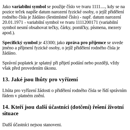
Jako
variabilní symbol
se použije číslo ve tvaru 1111...., kdy se na
pozice teček napíše datum narození fyzické osoby, o jejíž přidělení
rodného čísla je žádáno (šestimístné číslo) - např. datum narození
20.01.1971 - variabilní symbol ve tvaru 1111200171 (variabilní
symbol nesmí obsahovat tečky, čárky, pomlčky, písmena, mezery
apod.).
Specifický symbol
je 43300; jako
zpráva pro příjemce
se uvede
jméno a příjmení fyzické osoby, o jejíž přidělení rodného čísla je
žádáno.
Správní poplatek je splatný při přijetí podání nebo později, vždy
však před provedením úkonu.
13. Jaké jsou lhůty pro vyřízení
Lhůta pro vyřízení žádosti o přidělení rodného čísla se řídí správním
řádem v platném znění.
14. Kteří jsou další účastníci (dotčení) řešení životní
situace
Další účastníci nejsou stanoveni.