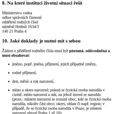
8. Na které instituci životní situaci řešit
Ministerstvo vnitra
odbor správních činností
oddělení rodných čísel
náměstí Hrdinů 1634/3
140 21 Praha 4
10. Jaké doklady je nutné mít s sebou
Žádost o přidělení rodného čísla musí být
písemná
,
odůvodněná
a
musí obsahovat
:
jméno, popř. jména, příjmení, jejich případné změny,
rodné příjmení,
den, měsíc a rok narození,
místo a okres narození; pokud se fyzická osoba narodila v
cizině, místo narození a stát, na jehož území se narodila
(pozn.: místem narození se rozumí obec, kde se fyzická osoba
narodila, nikoliv část obce, okres, oblast či např. region; v
případě, že se fyzická osoba narodila v Praze, je místem
narození obvod Praha 1 až 10),